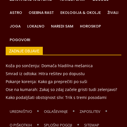
ASTRO
OSEBNA RAST
EKOLOGIJA & OKOLJE
ŽIVALI
JOGA
LOKALNO
NAREDI SAM
HOROSKOP
POGOVORI
ZADNJE OBJAVE
Koža po sončenju: Domača hladilna mešanica
Smrad iz odtoka: Hitra rešitev po dopustu
Pokanje korenja: Kako ga preprečiti po suši
Ose na kumarah: Zakaj so zdaj začele gristi tudi zelenjavo?
Kako podaljšati obstojnost sliv: Trik s tremi posodami
UREDNIŠTVO
OGLAŠEVANJE
ZAPOSLITEV
O PIŠKOTKIH
SPLOŠNI POGOJI
SITEMAP