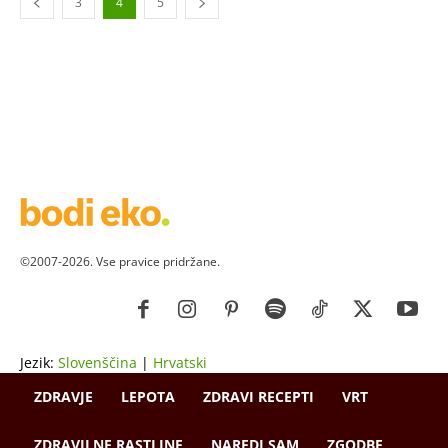
3
4
5
©2007-2026. Vse pravice pridržane.
Jezik:
Slovenščina
|
Hrvatski
ZDRAVJE
LEPOTA
ZDRAVI RECEPTI
VRT
ZDRAVILNE RASTLINE
NAREDI SAM
ZGODBE