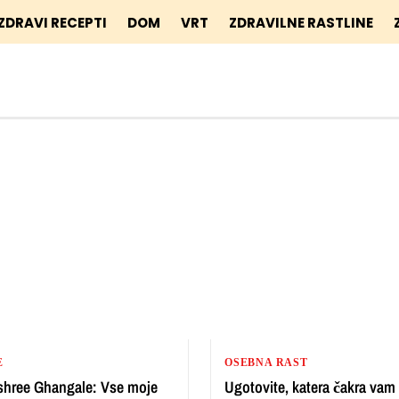
ZDRAVI RECEPTI
DOM
VRT
ZDRAVILNE RASTLINE
E
OSEBNA RAST
hree Ghangale: Vse moje
Ugotovite, katera čakra vam