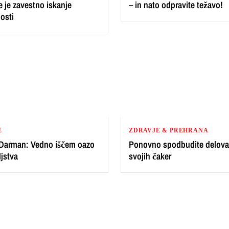
je je zavestno iskanje
– in nato odpravite težavo!
osti
E
ZDRAVJE & PREHRANA
 Darman: Vedno iščem oazo
Ponovno spodbudite delova
jstva
svojih čaker