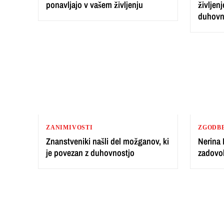
ponavljajo v vašem življenju
življen
duhovn
ZANIMIVOSTI
ZGODB
Znanstveniki našli del možganov, ki
Nerina
je povezan z duhovnostjo
zadovol