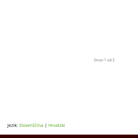
Stran 1 od 2
Jezik:
Slovenščina
|
Hrvatski