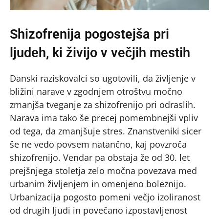
Shizofrenija pogostejša pri
ljudeh, ki živijo v večjih mestih
Danski raziskovalci so ugotovili, da življenje v
bližini narave v zgodnjem otroštvu močno
zmanjša tveganje za shizofrenijo pri odraslih.
Narava ima tako še precej pomembnejši vpliv
od tega, da zmanjšuje stres. Znanstveniki sicer
še ne vedo povsem natančno, kaj povzroča
shizofrenijo. Vendar pa obstaja že od 30. let
prejšnjega stoletja zelo močna povezava med
urbanim življenjem in omenjeno boleznijo.
Urbanizacija pogosto pomeni večjo izoliranost
od drugih ljudi in povečano izpostavljenost