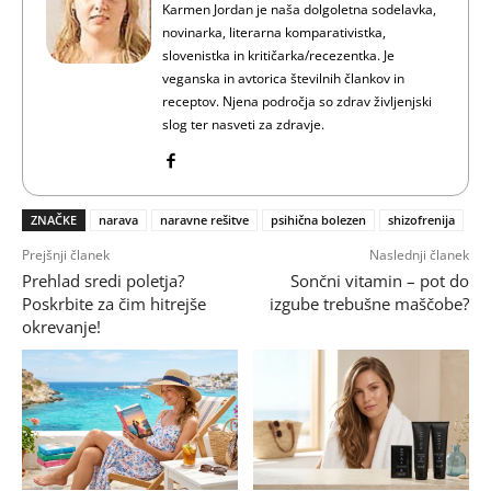
Karmen Jordan je naša dolgoletna sodelavka,
novinarka, literarna komparativistka,
slovenistka in kritičarka/recezentka. Je
veganska in avtorica številnih člankov in
receptov. Njena področja so zdrav življenjski
slog ter nasveti za zdravje.
ZNAČKE
narava
naravne rešitve
psihična bolezen
shizofrenija
Prejšnji članek
Naslednji članek
Prehlad sredi poletja?
Sončni vitamin – pot do
Poskrbite za čim hitrejše
izgube trebušne maščobe?
okrevanje!