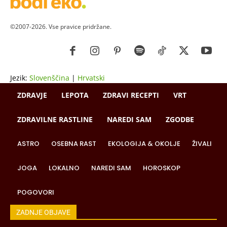
©2007-2026. Vse pravice pridržane.
Jezik:
Slovenščina
|
Hrvatski
ZDRAVJE
LEPOTA
ZDRAVI RECEPTI
VRT
ZDRAVILNE RASTLINE
NAREDI SAM
ZGODBE
ASTRO
OSEBNA RAST
EKOLOGIJA & OKOLJE
ŽIVALI
JOGA
LOKALNO
NAREDI SAM
HOROSKOP
POGOVORI
ZADNJE OBJAVE