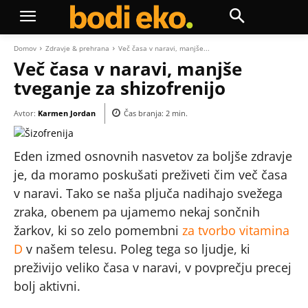
Domov
Zdravje & prehrana
Več časa v naravi, manjše...
Več časa v naravi, manjše
tveganje za shizofrenijo
Avtor:
Karmen Jordan
Čas branja:
2
min.
Eden izmed osnovnih nasvetov za boljše zdravje
je, da moramo poskušati preživeti čim več časa
v naravi. Tako se naša pljuča nadihajo svežega
zraka, obenem pa ujamemo nekaj sončnih
žarkov, ki so zelo pomembni
za tvorbo vitamina
D
v našem telesu. Poleg tega so ljudje, ki
preživijo veliko časa v naravi, v povprečju precej
bolj aktivni.