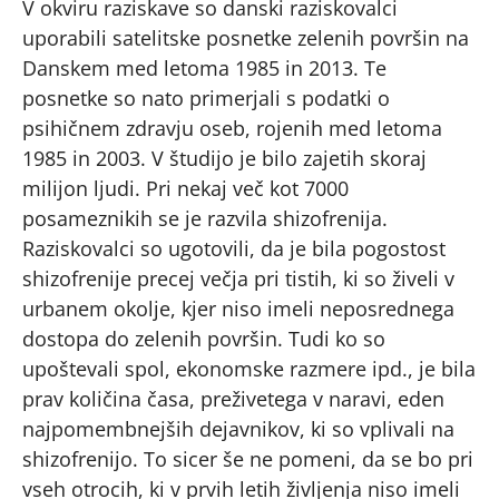
V okviru raziskave so danski raziskovalci
uporabili satelitske posnetke zelenih površin na
Danskem med letoma 1985 in 2013. Te
posnetke so nato primerjali s podatki o
psihičnem zdravju oseb, rojenih med letoma
1985 in 2003. V študijo je bilo zajetih skoraj
milijon ljudi. Pri nekaj več kot 7000
posameznikih se je razvila shizofrenija.
Raziskovalci so ugotovili, da je bila pogostost
shizofrenije precej večja pri tistih, ki so živeli v
urbanem okolje, kjer niso imeli neposrednega
dostopa do zelenih površin. Tudi ko so
upoštevali spol, ekonomske razmere ipd., je bila
prav količina časa, preživetega v naravi, eden
najpomembnejših dejavnikov, ki so vplivali na
shizofrenijo. To sicer še ne pomeni, da se bo pri
vseh otrocih, ki v prvih letih življenja niso imeli