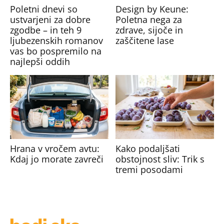
Poletni dnevi so
Design by Keune:
ustvarjeni za dobre
Poletna nega za
zgodbe – in teh 9
zdrave, sijoče in
ljubezenskih romanov
zaščitene lase
vas bo pospremilo na
najlepši oddih
Hrana v vročem avtu:
Kako podaljšati
Kdaj jo morate zavreči
obstojnost sliv: Trik s
tremi posodami