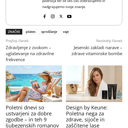
področja ter se ves čas izobražujemo in
nadgrajujemo svoje znanje.
ZNAČKE
pilates
sproščanje
vaje
Prejšnji članek
Naslednji članek
Zdravljenje z zvokom –
Jesenski zakladi narave –
uglaševanje na zdravilne
zdrave vitaminske bombe
frekvence
Poletni dnevi so
Design by Keune:
ustvarjeni za dobre
Poletna nega za
zgodbe – in teh 9
zdrave, sijoče in
ljubezenskih romanov
zaščitene lase