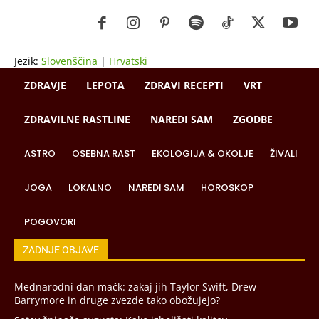
Jezik:
Slovenščina
|
Hrvatski
ZDRAVJE
LEPOTA
ZDRAVI RECEPTI
VRT
ZDRAVILNE RASTLINE
NAREDI SAM
ZGODBE
ASTRO
OSEBNA RAST
EKOLOGIJA & OKOLJE
ŽIVALI
JOGA
LOKALNO
NAREDI SAM
HOROSKOP
POGOVORI
ZADNJE OBJAVE
Mednarodni dan mačk: zakaj jih Taylor Swift, Drew
Barrymore in druge zvezde tako obožujejo?