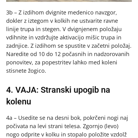
3b – Z izdihom dvignite medenico navzgor,
dokler z iztegom v kolkih ne ustvarite ravne
linije trupa in stegen. V dvignjenem položaju
vdihnite in vzdržujte aktivacijo mišic trupa in
zadnjice. Z izdihom se spustite v začetni položaj.
Naredite od 10 do 12 počasnih in nadzorovanih
ponovitev, za popestritev lahko med koleni
stisnete žogico.
4. VAJA: Stranski upogib na
kolenu
4a – Usedite se na desni bok, pokrčeni nogi naj
počivata na levi strani telesa. Zgornjo (levo)
nogo odprite v kolku in stopalo položite vzdolž