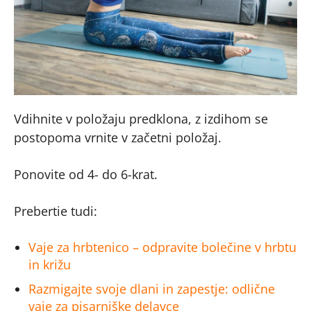
Vdihnite v položaju predklona, z izdihom se
postopoma vrnite v začetni položaj.
Ponovite od 4- do 6-krat.
Prebertie tudi:
Vaje za hrbtenico – odpravite bolečine v hrbtu
in križu
Razmigajte svoje dlani in zapestje: odlične
vaje za pisarniške delavce