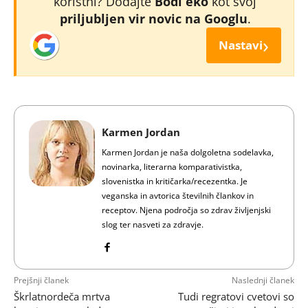
koristni? Dodajte
Bodi eko
kot svoj
priljubljen vir novic na Googlu
.
›
Nastavi
Karmen Jordan
Karmen Jordan je naša dolgoletna sodelavka,
novinarka, literarna komparativistka,
slovenistka in kritičarka/recezentka. Je
veganska in avtorica številnih člankov in
receptov. Njena področja so zdrav življenjski
slog ter nasveti za zdravje.
Prejšnji članek
Naslednji članek
Škrlatnordeča mrtva
Tudi regratovi cvetovi so