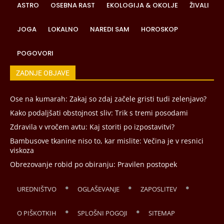
ASTRO
OSEBNA RAST
EKOLOGIJA & OKOLJE
ŽIVALI
JOGA
LOKALNO
NAREDI SAM
HOROSKOP
POGOVORI
ZADNJE OBJAVE
Ose na kumarah: Zakaj so zdaj začele gristi tudi zelenjavo?
Kako podaljšati obstojnost sliv: Trik s tremi posodami
Zdravila v vročem avtu: Kaj storiti po izpostavitvi?
Bambusove tkanine niso to, kar mislite: Večina je v resnici
viskoza
Obrezovanje robid po obiranju: Pravilen postopek
UREDNIŠTVO
OGLAŠEVANJE
ZAPOSLITEV
O PIŠKOTKIH
SPLOŠNI POGOJI
SITEMAP