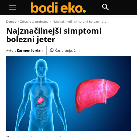
Domov
Zdravje & prehrana
Najznačilnejši simptomi bolezni jeter
Najznačilnejši simptomi
bolezni jeter
Avtor:
Karmen Jordan
Čas branja:
2
min.