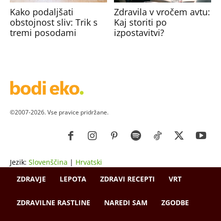
Kako podaljšati
Zdravila v vročem avtu:
obstojnost sliv: Trik s
Kaj storiti po
tremi posodami
izpostavitvi?
©2007-2026. Vse pravice pridržane.
Jezik:
Slovenščina
|
Hrvatski
ZDRAVJE
LEPOTA
ZDRAVI RECEPTI
VRT
ZDRAVILNE RASTLINE
NAREDI SAM
ZGODBE