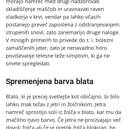
morajo namreč med drugi nadzorovati
skladiščenje maščob in uravnavati raven
sladkorja v krvi, vendar pa lahko včasih
postanejo preveč zaposlena z odstranjevanjem
strupenih snovi, zato zanemarijo druge naloge.
V mnogih primerih to privede do t. i. bolezni
zamaščenih jeter, zato je nenavadno hitro
poviševanje telesne teže simptom, ki ga ne
smete spregledati.
Spremenjena barva blata
Blato, ki je precej svetlejše kot običajno, bi bilo
lahko znak težav z jetri in žolčnikom. Jetra
namreč sprostijo soli iz žolča v blato, kar mu da
značilno rjavo barvo. Če jetra ne proizvajajo več
dovolj žolča ali če je pretok žolča blokiran, bo