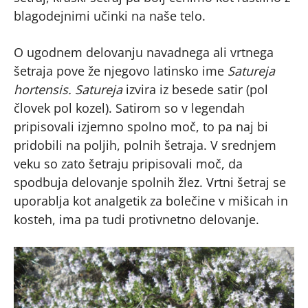
blagodejnimi učinki na naše telo.
O ugodnem delovanju navadnega ali vrtnega
šetraja pove že njegovo latinsko ime
Satureja
hortensis. Satureja
izvira iz besede satir (pol
človek pol kozel). Satirom so v legendah
pripisovali izjemno spolno moč, to pa naj bi
pridobili na poljih, polnih šetraja. V srednjem
veku so zato šetraju pripisovali moč, da
spodbuja delovanje spolnih žlez. Vrtni šetraj se
uporablja kot analgetik za bolečine v mišicah in
kosteh, ima pa tudi protivnetno delovanje.