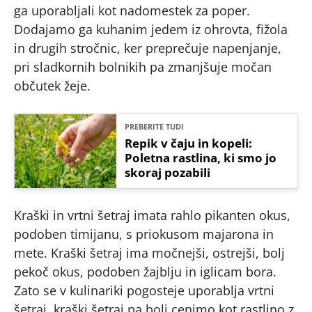
ga uporabljali kot nadomestek za poper.
Dodajamo ga kuhanim jedem iz ohrovta, fižola
in drugih stročnic, ker preprečuje napenjanje,
pri sladkornih bolnikih pa zmanjšuje močan
občutek žeje.
PREBERITE TUDI
Repik v čaju in kopeli:
Poletna rastlina, ki smo jo
skoraj pozabili
Kraški in vrtni šetraj imata rahlo pikanten okus,
podoben timijanu, s priokusom majarona in
mete. Kraški šetraj ima močnejši, ostrejši, bolj
pekoč okus, podoben žajblju in iglicam bora.
Zato se v kulinariki pogosteje uporablja vrtni
šetraj, kraški šetraj pa bolj cenimo kot rastlino z