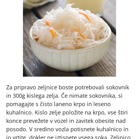
Za pripravo zeljnice boste potrebovali sokovnik
in 300g kislega zelja. Če nimate sokovnika, si
pomagajte s čisto laneno krpo in leseno
kuhalnico. Kislo zelje položite na krpo, vse štiri
konce prevežete v vozel in zavitek obesite nad
posodo. V sredino vozla potisnete kuhalnico in
jo vrtite, dokler ne iztisnete vsega soka. Zeljnico