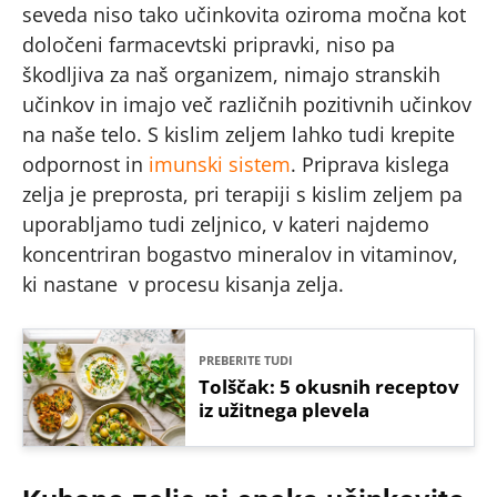
seveda niso tako učinkovita oziroma močna kot
določeni farmacevtski pripravki, niso pa
škodljiva za naš organizem, nimajo stranskih
učinkov in imajo več različnih pozitivnih učinkov
na naše telo. S kislim zeljem lahko tudi krepite
odpornost in
imunski sistem
. Priprava kislega
zelja je preprosta, pri terapiji s kislim zeljem pa
uporabljamo tudi zeljnico, v kateri najdemo
koncentriran bogastvo mineralov in vitaminov,
ki nastane v procesu kisanja zelja.
PREBERITE TUDI
Tolščak: 5 okusnih receptov
iz užitnega plevela