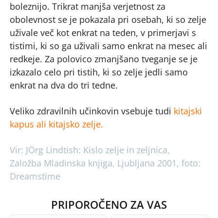
boleznijo. Trikrat manjša verjetnost za
obolevnost se je pokazala pri osebah, ki so zelje
uživale več kot enkrat na teden, v primerjavi s
tistimi, ki so ga uživali samo enkrat na mesec ali
redkeje. Za polovico zmanjšano tveganje se je
izkazalo celo pri tistih, ki so zelje jedli samo
enkrat na dva do tri tedne.
Veliko zdravilnih učinkovin vsebuje tudi
kitajski
kapus ali kitajsko zelje.
Vir: JÖrg Lindtish: Kislo zelje in zeljnica,
Založba Mladinska knjiga, Ljubljana 2001, foto:
Dreamstime
PRIPOROČENO ZA VAS