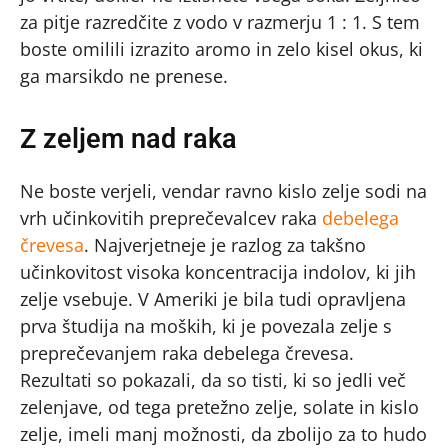
za pitje razredčite z vodo v razmerju 1 : 1. S tem
boste omilili izrazito aromo in zelo kisel okus, ki
ga marsikdo ne prenese.
Z zeljem nad raka
Ne boste verjeli, vendar ravno kislo zelje sodi na
vrh učinkovitih preprečevalcev raka
debelega
črevesa
. Najverjetneje je razlog za takšno
učinkovitost visoka koncentracija indolov, ki jih
zelje vsebuje. V Ameriki je bila tudi opravljena
prva študija na moških, ki je povezala zelje s
preprečevanjem raka debelega črevesa.
Rezultati so pokazali, da so tisti, ki so jedli več
zelenjave, od tega pretežno zelje, solate in kislo
zelje, imeli manj možnosti, da zbolijo za to hudo