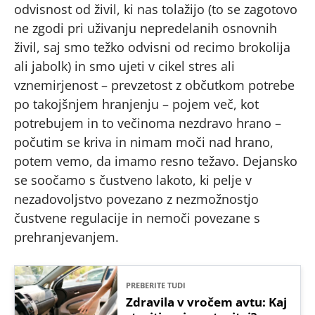
odvisnost od živil, ki nas tolažijo (to se zagotovo
ne zgodi pri uživanju nepredelanih osnovnih
živil, saj smo težko odvisni od recimo brokolija
ali jabolk) in smo ujeti v cikel stres ali
vznemirjenost – prevzetost z občutkom potrebe
po takojšnjem hranjenju – pojem več, kot
potrebujem in to večinoma nezdravo hrano –
počutim se kriva in nimam moči nad hrano,
potem vemo, da imamo resno težavo. Dejansko
se soočamo s čustveno lakoto, ki pelje v
nezadovoljstvo povezano z nezmožnostjo
čustvene regulacije in nemoči povezane s
prehranjevanjem.
PREBERITE TUDI
Zdravila v vročem avtu: Kaj