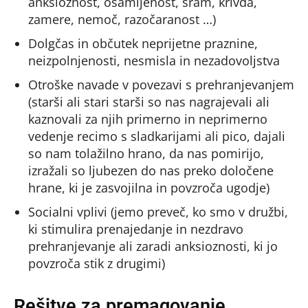
anksioznost, osamljenost, sram, krivda,
zamere, nemoč, razočaranost …)
Dolgčas in občutek neprijetne praznine,
neizpolnjenosti, nesmisla in nezadovoljstva
Otroške navade v povezavi s prehranjevanjem
(starši ali stari starši so nas nagrajevali ali
kaznovali za njih primerno in neprimerno
vedenje recimo s sladkarijami ali pico, dajali
so nam tolažilno hrano, da nas pomirijo,
izražali so ljubezen do nas preko določene
hrane, ki je zasvojilna in povzroča ugodje)
Socialni vplivi (jemo preveč, ko smo v družbi,
ki stimulira prenajedanje in nezdravo
prehranjevanje ali zaradi anksioznosti, ki jo
povzroča stik z drugimi)
Rešitve za premagovanje