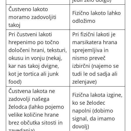
Čustveno lakoto
Fizično lakoto lahko
moramo zadovoljiti
odložimo
takoj
Pri čustveni lakoti
Pri fizični lakoti je
hrepenimo po točno
marsikatera hrana
določeni hrani, teksturi,
sprejemljiva in
okusu in vonju (nekaj,
nismo preveč
kar nas takoj dvigne,
izbirčni (najemo se
kot je tortica ali junk
tudi le od sadja ali
food)
zelenjave)
Čustvena lakota ne
Fizična lakota izgine,
zadovolji našega
ko se želodec
želodca (lahko pojemo
napolni (dobimo
velike količine hrane
signal, da imamo
brez občutka sitosti in
dovolj)
zavedanja)