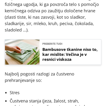
fizičnega ugodja, ki ga povzroča telo s pomočjo
kemičnega odziva po zaužitju določene hrane
(zlasti tiste, ki nas zasvoji, kot so sladkor,
sladkarije, sir, mleko, kruh, peciva, čokolada,
sladoled …).
PREBERITE TUDI
Bambusove tkanine niso to,
kar mislite: Večina je v
resnici viskoza
Najbolj pogosti razlogi za čustveno
prehranjevanje so:
Stres
Čustvena stanja (jeza, žalost, strah,