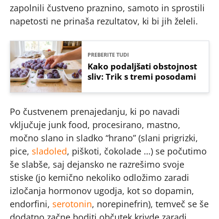
zapolnili čustveno praznino, samoto in sprostili
napetosti ne prinaša rezultatov, ki bi jih želeli.
PREBERITE TUDI
Kako podaljšati obstojnost
sliv: Trik s tremi posodami
Po čustvenem prenajedanju, ki po navadi
vključuje junk food, procesirano, mastno,
močno slano in sladko “hrano” (slani prigrizki,
pice,
sladoled
, piškoti, čokolade …) se počutimo
še slabše, saj dejansko ne razrešimo svoje
stiske (jo kemično nekoliko odložimo zaradi
izločanja hormonov ugodja, kot so dopamin,
endorfini,
serotonin
, norepinefrin), temveč se še
dodatno začne boditi občutek krivde zaradi