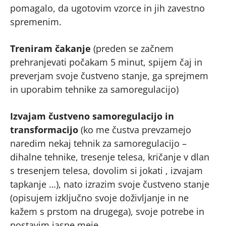
pomagalo, da ugotovim vzorce in jih zavestno
spremenim.
Treniram čakanje
(preden se začnem
prehranjevati počakam 5 minut, spijem čaj in
preverjam svoje čustveno stanje, ga sprejmem
in uporabim tehnike za samoregulacijo)
Izvajam čustveno samoregulacijo in
transformacijo
(ko me čustva prevzamejo
naredim nekaj tehnik za samoregulacijo –
dihalne tehnike, tresenje telesa, kričanje v dlan
s tresenjem telesa, dovolim si jokati , izvajam
tapkanje …), nato izrazim svoje čustveno stanje
(opisujem izključno svoje doživljanje in ne
kažem s prstom na drugega), svoje potrebe in
postavim jasne meje.