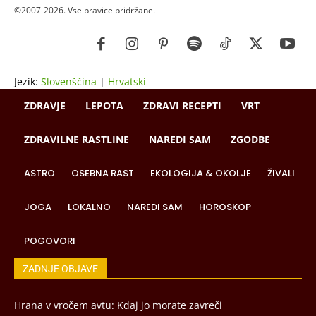
©2007-2026. Vse pravice pridržane.
Jezik:
Slovenščina
|
Hrvatski
ZDRAVJE
LEPOTA
ZDRAVI RECEPTI
VRT
ZDRAVILNE RASTLINE
NAREDI SAM
ZGODBE
ASTRO
OSEBNA RAST
EKOLOGIJA & OKOLJE
ŽIVALI
JOGA
LOKALNO
NAREDI SAM
HOROSKOP
POGOVORI
ZADNJE OBJAVE
Hrana v vročem avtu: Kdaj jo morate zavreči