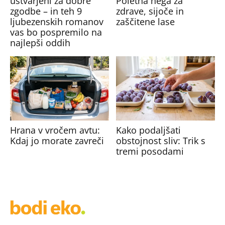
ustvarjeni za dobre
Poletna nega za
zgodbe – in teh 9
zdrave, sijoče in
ljubezenskih romanov
zaščitene lase
vas bo pospremilo na
najlepši oddih
Hrana v vročem avtu:
Kako podaljšati
Kdaj jo morate zavreči
obstojnost sliv: Trik s
tremi posodami