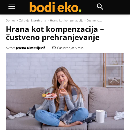
Domov
Zdravje & prehrana
Hrana kot kompenzacija – čustveno...
Hrana kot kompenzacija –
čustveno prehranjevanje
Avtor:
Jelena Dimitrijević
Čas branja:
5
min.