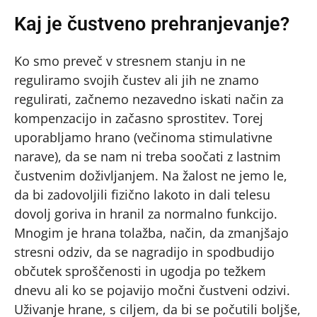
Kaj je čustveno prehranjevanje?
Ko smo preveč v stresnem stanju in ne
reguliramo svojih čustev ali jih ne znamo
regulirati, začnemo nezavedno iskati način za
kompenzacijo in začasno sprostitev. Torej
uporabljamo hrano (večinoma stimulativne
narave), da se nam ni treba soočati z lastnim
čustvenim doživljanjem. Na žalost ne jemo le,
da bi zadovoljili fizično lakoto in dali telesu
dovolj goriva in hranil za normalno funkcijo.
Mnogim je hrana tolažba, način, da zmanjšajo
stresni odziv, da se nagradijo in spodbudijo
občutek sproščenosti in ugodja po težkem
dnevu ali ko se pojavijo močni čustveni odzivi.
Uživanje hrane, s ciljem, da bi se počutili boljše,