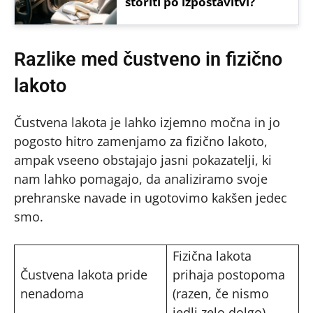
storiti po izpostavitvi?
Razlike med čustveno in fizično
lakoto
Čustvena lakota je lahko izjemno močna in jo
pogosto hitro zamenjamo za fizično lakoto,
ampak vseeno obstajajo jasni pokazatelji, ki
nam lahko pomagajo, da analiziramo svoje
prehranske navade in ugotovimo kakšen jedec
smo.
Fizična lakota
Čustvena lakota pride
prihaja postopoma
nenadoma
(razen, če nismo
jedli zelo dolgo)