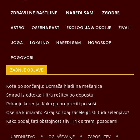
ZDRAVILNE RASTLINE
NAREDI SAM
ZGODBE
ASTRO
OSEBNA RAST
EKOLOGIJA & OKOLJE
ŽIVALI
JOGA
LOKALNO
NAREDI SAM
HOROSKOP
POGOVORI
ZADNJE OBJAVE
Koža po sončenju: Domača hladilna mešanica
Smrad iz odtoka: Hitra rešitev po dopustu
Pokanje korenja: Kako ga preprečiti po suši
Ose na kumarah: Zakaj so zdaj začele gristi tudi zelenjavo?
Kako podaljšati obstojnost sliv: Trik s tremi posodami
UREDNIŠTVO
OGLAŠEVANJE
ZAPOSLITEV