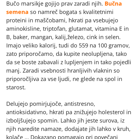
Bučo marsikje gojijo prav zaradi njih.
Bučna
semena
so namreč bogata s kvalitetnimi
proteini in maščobami, hkrati pa vsebujejo
aminokisline, triptofan, glutamat, vitamina E in
B, baker, mangan, kalij,železo, cink in selen.
Imajo veliko kalorij, tudi do 559 na 100 gramov,
zato priporočamo, da kupite neolupljena, tako
da se boste zabavali z lupljenjem in tako pojedli
manj. Zaradi vsebnosti hranljivih vlaknin so
priporočljiva za vse ljudi, ne glede na spol in
starost.
Delujejo pomirjujoče, antistresno,
antioksidativno, hkrati pa znižujejo holesterol in
izboljšujejo spomin. Lahko jih jeste surova, iz
njih naredite namaze, dodajate jih lahko v kruh,
kolače … Dokazano pomagajo pri povečani