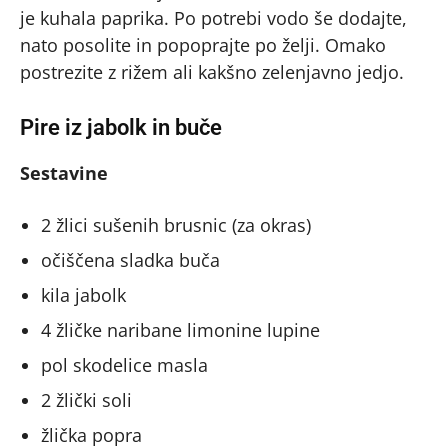
je kuhala paprika. Po potrebi vodo še dodajte,
nato posolite in popoprajte po želji. Omako
postrezite z rižem ali kakšno zelenjavno jedjo.
Pire iz jabolk in buče
Sestavine
2 žlici sušenih brusnic (za okras)
očiščena sladka buča
kila jabolk
4 žličke naribane limonine lupine
pol skodelice masla
2 žlički soli
žlička popra