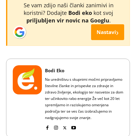
Se vam zdijo naši članki zanimivi in
koristni? Dodajte
Bodi eko
kot svoj
priljubljen vir novic na Googlu
.
›
Nastavi
Bodi Eko
Na uredništvu s skupnimi močmi pripravljamo
številne članke in prispevke za zdravje in
zdravo življenje, ekologijo ter nasvetov za dom
ter učinkovito rabo energije Že več kot 20 let
spremljamo in raziskujemo omenjena
področja ter se ves čas izobražujemo in
nadgrajujemo svoje znanje.