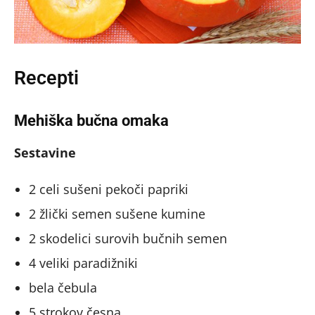
Recepti
Mehiška bučna omaka
Sestavine
2 celi sušeni pekoči papriki
2 žlički semen sušene kumine
2 skodelici surovih bučnih semen
4 veliki paradižniki
bela čebula
5 strokov česna