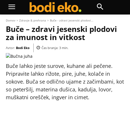
Domov
Zdravje & prehrana
Buče - zdravi jesenski plodovi...
Buče – zdravi jesenski plodovi
za imunost in vitkost
Avtor:
Bodi Eko
Čas branja:
3
min.
Buče lahko jeste surove, kuhane ali pečene.
Pripravite lahko rižote, pire, juhe, kolače in
sokove. Buča se odlično ujame z začimbami, kot
so peteršilj, materina dušica, kadulja, lovor,
muškatni orešček, ingver in cimet.