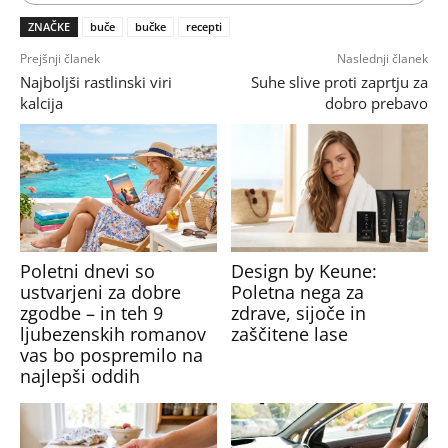
ZNAČKE
buče
bučke
recepti
Prejšnji članek
Naslednji članek
Najboljši rastlinski viri
Suhe slive proti zaprtju za
kalcija
dobro prebavo
Poletni dnevi so
Design by Keune:
ustvarjeni za dobre
Poletna nega za
zgodbe – in teh 9
zdrave, sijoče in
ljubezenskih romanov
zaščitene lase
vas bo pospremilo na
najlepši oddih