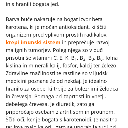
in s hranili bogata jed.
Barva buče nakazuje na bogat izvor beta
karotena, ki je močan antioksidant, ki ščiti
organizem pred vplivom prostih radikalov,
krepi imunski sistem
in preprečuje razvoj
malignih tumorjev. Poleg njega so v buči
prisotni še vitamini C, E, K, B
, B
, B
, B
, folna
1
2
3
6
kislina in minerali kalij, fosfor, kalcij ter železo.
Zdravilne značilnosti te rastline so v ljudski
medicini poznane že od nekdaj. Je idealno
hranilo za osebe, ki trpijo za boleznimi želodca
in črevesja. Pomaga pri zaprtosti in vnetju
debelega črevesa. Je diuretik, zato ga
priporočajo osebam z artritisom in protinom.
Ščiti oči, ker je bogata s karotenoidi. Je nasitna
ter ima malo kalorij, zato se uporablja tudi pri