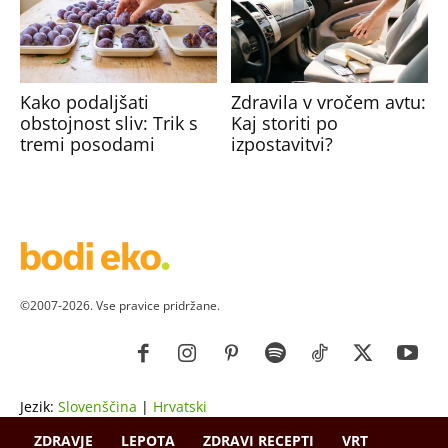
Kako podaljšati
Zdravila v vročem avtu:
obstojnost sliv: Trik s
Kaj storiti po
tremi posodami
izpostavitvi?
©2007-2026. Vse pravice pridržane.
Jezik:
Slovenščina
|
Hrvatski
ZDRAVJE
LEPOTA
ZDRAVI RECEPTI
VRT