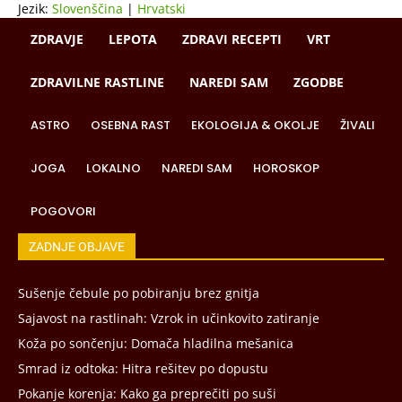
Jezik:
Slovenščina
|
Hrvatski
ZDRAVJE
LEPOTA
ZDRAVI RECEPTI
VRT
ZDRAVILNE RASTLINE
NAREDI SAM
ZGODBE
ASTRO
OSEBNA RAST
EKOLOGIJA & OKOLJE
ŽIVALI
JOGA
LOKALNO
NAREDI SAM
HOROSKOP
POGOVORI
ZADNJE OBJAVE
Sušenje čebule po pobiranju brez gnitja
Sajavost na rastlinah: Vzrok in učinkovito zatiranje
Koža po sončenju: Domača hladilna mešanica
Smrad iz odtoka: Hitra rešitev po dopustu
Pokanje korenja: Kako ga preprečiti po suši