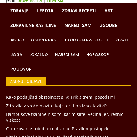
Jezik:
Slovenščina
|
Hrvatski
ZDRAVJE
LEPOTA
ZDRAVI RECEPTI
VRT
ZDRAVILNE RASTLINE
NAREDI SAM
ZGODBE
ASTRO
OSEBNA RAST
EKOLOGIJA & OKOLJE
ŽIVALI
JOGA
LOKALNO
NAREDI SAM
HOROSKOP
POGOVORI
ZADNJE OBJAVE
Kako podaljšati obstojnost sliv: Trik s tremi posodami
Zdravila v vročem avtu: Kaj storiti po izpostavitvi?
Bambusove tkanine niso to, kar mislite: Večina je v resnici
viskoza
Obrezovanje robid po obiranju: Pravilen postopek