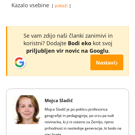
Kazalo vsebine
pokaži
Se vam zdijo naši članki zanimivi in
koristni? Dodajte
Bodi eko
kot svoj
priljubljen vir novic na Googlu
.
›
Nastavi
Mojca Sladič
Mojca Sladič je po poklicu profesorica
geografije in pedagoginja, po srcu pa tudi
novinarka, ki ji ni vseeno za Zemljo, njeno
prihodnost in naslednje generacije, ki bodo na
njej živele.