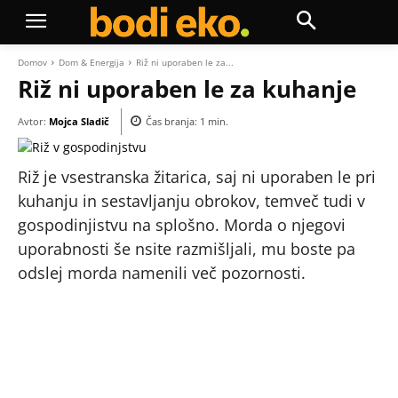
Domov
Dom & Energija
Riž ni uporaben le za...
Riž ni uporaben le za kuhanje
Avtor:
Mojca Sladič
Čas branja:
1
min.
Riž je vsestranska žitarica, saj ni uporaben le pri
kuhanju in sestavljanju obrokov, temveč tudi v
gospodinjistvu na splošno. Morda o njegovi
uporabnosti še nsite razmišljali, mu boste pa
odslej morda namenili več pozornosti.