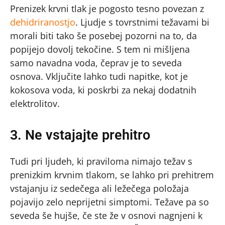
Prenizek krvni tlak je pogosto tesno povezan z
dehidriranostjo
. Ljudje s tovrstnimi težavami bi
morali biti tako še posebej pozorni na to, da
popijejo dovolj tekočine. S tem ni mišljena
samo navadna voda, čeprav je to seveda
osnova. Vključite lahko tudi napitke, kot je
kokosova voda, ki poskrbi za nekaj dodatnih
elektrolitov.
3. Ne vstajajte prehitro
Tudi pri ljudeh, ki praviloma nimajo težav s
prenizkim krvnim tlakom, se lahko pri prehitrem
vstajanju iz sedečega ali ležečega položaja
pojavijo zelo neprijetni simptomi. Težave pa so
seveda še hujše, če ste že v osnovi nagnjeni k