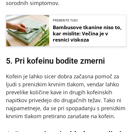
sorodnih simptomov.
PREBERITE TUDI
Bambusove tkanine niso to,
kar mislite: Večina je v
resnici viskoza
5. Pri kofeinu bodite zmerni
Kofein je lahko sicer dobra začasna pomoč za
ljudi s prenizkim krvnim tlakom, vendar lahko
prevelike količine kave in drugih kofeinskih
napitkov privedejo do drugačnih težav. Tako ni
najpametneje, da se pri spopadanju s prenizkim
krvnim tlakom pretirano zanašate na kofein.