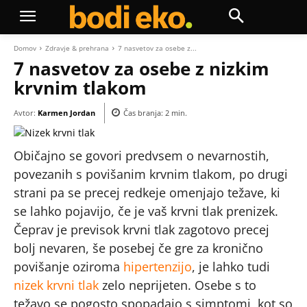
Domov
Zdravje & prehrana
7 nasvetov za osebe z...
7 nasvetov za osebe z nizkim
krvnim tlakom
Avtor:
Karmen Jordan
Čas branja:
2
min.
Običajno se govori predvsem o nevarnostih,
povezanih s povišanim krvnim tlakom, po drugi
strani pa se precej redkeje omenjajo težave, ki
se lahko pojavijo, če je vaš krvni tlak prenizek.
Čeprav je previsok krvni tlak zagotovo precej
bolj nevaren, še posebej če gre za kronično
povišanje oziroma
hipertenzijo
, je lahko tudi
nizek krvni tlak
zelo neprijeten. Osebe s to
težavo se pogosto spopadajo s simptomi, kot so