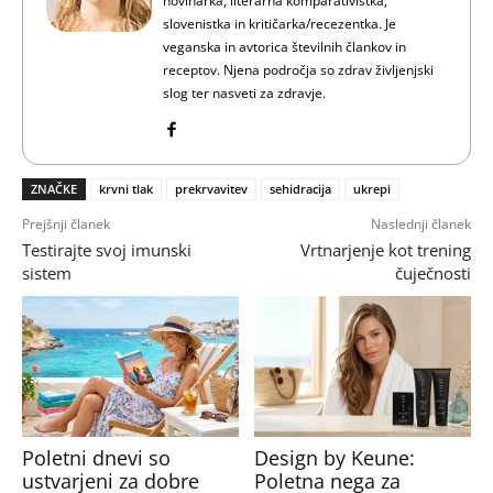
novinarka, literarna komparativistka,
slovenistka in kritičarka/recezentka. Je
veganska in avtorica številnih člankov in
receptov. Njena področja so zdrav življenjski
slog ter nasveti za zdravje.
ZNAČKE
krvni tlak
prekrvavitev
sehidracija
ukrepi
Prejšnji članek
Naslednji članek
Testirajte svoj imunski
Vrtnarjenje kot trening
sistem
čuječnosti
Poletni dnevi so
Design by Keune:
ustvarjeni za dobre
Poletna nega za