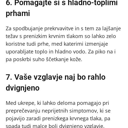
6. Pomagajte si s hladno-toplimi
prhami
Za spodbujanje prekrvavitve in s tem za lajšanje
težav s prenizkim krvnim tlakom so lahko zelo
koristne tudi prhe, med katerimi izmenjaje
uporabljate toplo in hladno vodo. Za piko na i
pa poskrbi suho ščetkanje kože.
7. Vaše vzglavje naj bo rahlo
dvignjeno
Med ukrepe, ki lahko deloma pomagajo pri
preprečevanju neprijetnih simptomov, ki se
pojavijo zaradi prenizkega krvnega tlaka, pa
spada tudi malce bolj dvignjeno vzglavje.