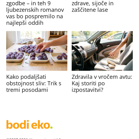
zgodbe – in teh 9
zdrave, sijoče in
ljubezenskih romanov
zaščitene lase
vas bo pospremilo na
najlepši oddih
Kako podaljšati
Zdravila v vročem avtu:
obstojnost sliv: Trik s
Kaj storiti po
tremi posodami
izpostavitvi?