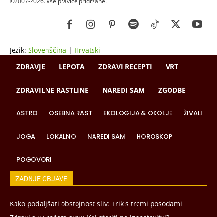
©2007-2026. Vse pravice pridržane.
Jezik:
Slovenščina
|
Hrvatski
ZDRAVJE
LEPOTA
ZDRAVI RECEPTI
VRT
ZDRAVILNE RASTLINE
NAREDI SAM
ZGODBE
ASTRO
OSEBNA RAST
EKOLOGIJA & OKOLJE
ŽIVALI
JOGA
LOKALNO
NAREDI SAM
HOROSKOP
POGOVORI
ZADNJE OBJAVE
Kako podaljšati obstojnost sliv: Trik s tremi posodami