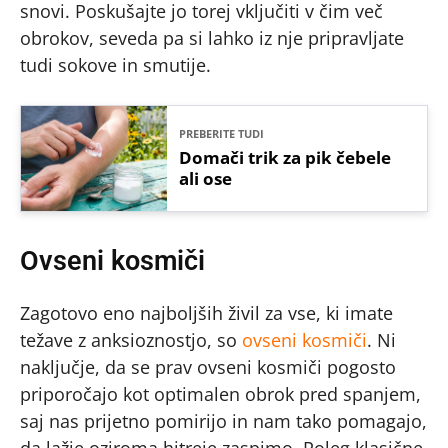
snovi. Poskušajte jo torej vključiti v čim več
obrokov, seveda pa si lahko iz nje pripravljate
tudi sokove in smutije.
PREBERITE TUDI
Domači trik za pik čebele
ali ose
Ovseni kosmiči
Zagotovo eno najboljših živil za vse, ki imate
težave z anksioznostjo, so
ovseni kosmiči
. Ni
naključje, da se prav ovseni kosmiči pogosto
priporočajo kot optimalen obrok pred spanjem,
saj nas prijetno pomirijo in nam tako pomagajo,