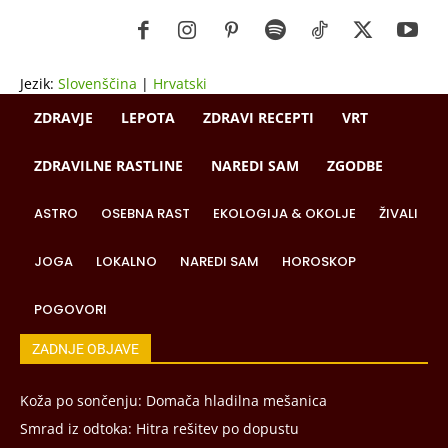
Jezik:
Slovenščina
|
Hrvatski
ZDRAVJE
LEPOTA
ZDRAVI RECEPTI
VRT
ZDRAVILNE RASTLINE
NAREDI SAM
ZGODBE
ASTRO
OSEBNA RAST
EKOLOGIJA & OKOLJE
ŽIVALI
JOGA
LOKALNO
NAREDI SAM
HOROSKOP
POGOVORI
ZADNJE OBJAVE
Koža po sončenju: Domača hladilna mešanica
Smrad iz odtoka: Hitra rešitev po dopustu