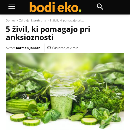
Domov
Zdravje & prehrana
5 živil, ki pomagajo pri...
5 živil, ki pomagajo pri
anksioznosti
Avtor:
Karmen Jordan
Čas branja:
2
min.