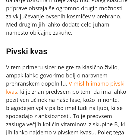
da lažje oziroma hitreje zaspimo. Poleg klasične
priprave obstaja še ogromno drugih možnosti
za vključevanje ovsenih kosmičev v prehrano.
Med drugim jih lahko dodate celo juham,
namesto običajne zakuhe.
Pivski kvas
V tem primeru sicer ne gre za klasično živilo,
ampak lahko govorimo bolj o naravnem
prehranskem dopolnilu.
V mislih imamo pivski
kvas
, ki je znan predvsem po tem, da ima lahko
pozitiven učinek na naše lase, kožo in nohte,
blagodejen vpliv pa bo imel tudi na ljudi, ki se
spopadajo z anksioznosti. To je predvsem
zasluga večjih količin vitaminov iz skupine B, ki
jih lahko najdemo v pivskem kvasu. Poleg tega