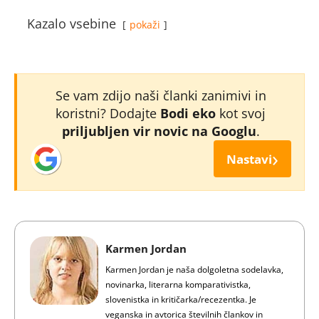
Kazalo vsebine
pokaži
Se vam zdijo naši članki zanimivi in
koristni? Dodajte
Bodi eko
kot svoj
priljubljen vir novic na Googlu
.
›
Nastavi
Karmen Jordan
Karmen Jordan je naša dolgoletna sodelavka,
novinarka, literarna komparativistka,
slovenistka in kritičarka/recezentka. Je
veganska in avtorica številnih člankov in