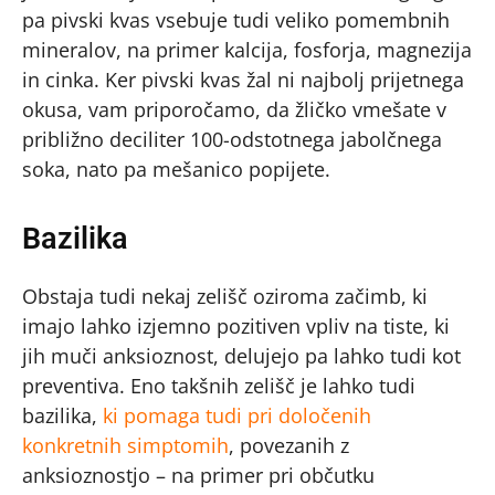
pa pivski kvas vsebuje tudi veliko pomembnih
mineralov, na primer kalcija, fosforja, magnezija
in cinka. Ker pivski kvas žal ni najbolj prijetnega
okusa, vam priporočamo, da žličko vmešate v
približno deciliter 100-odstotnega jabolčnega
soka, nato pa mešanico popijete.
Bazilika
Obstaja tudi nekaj zelišč oziroma začimb, ki
imajo lahko izjemno pozitiven vpliv na tiste, ki
jih muči anksioznost, delujejo pa lahko tudi kot
preventiva. Eno takšnih zelišč je lahko tudi
bazilika,
ki pomaga tudi pri določenih
konkretnih simptomih
, povezanih z
anksioznostjo – na primer pri občutku