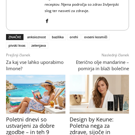
receptov. Njena področja so zdrav življenjski
slog ter nasveti za zdravje.
ZNAČKE
anksioznost
bazilika
orehi
ovseni kosmiči
pivski kvas
zelenjava
Prejšnji članek
Naslednji članek
Za kaj vse lahko uporabimo
Eterično olje mandarine –
limone?
pomirja in blaži bolečine
Poletni dnevi so
Design by Keune:
ustvarjeni za dobre
Poletna nega za
zgodbe – in teh 9
zdrave, sijoče in