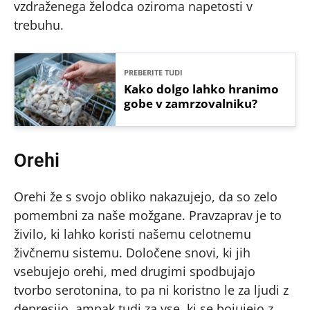
vzdraženega želodca oziroma napetosti v
trebuhu.
PREBERITE TUDI
Kako dolgo lahko hranimo
gobe v zamrzovalniku?
Orehi
Orehi že s svojo obliko nakazujejo, da so zelo
pomembni za naše možgane. Pravzaprav je to
živilo, ki lahko koristi našemu celotnemu
živčnemu sistemu. Določene snovi, ki jih
vsebujejo orehi, med drugimi spodbujajo
tvorbo serotonina, to pa ni koristno le za ljudi z
depresijo, ampak tudi za vse, ki se bojujejo z