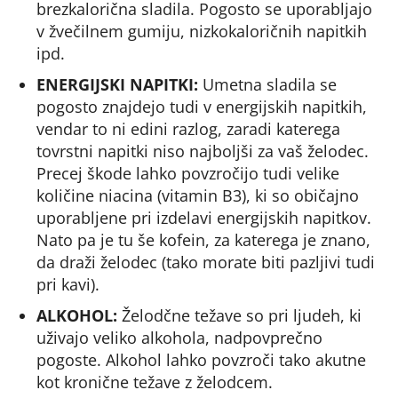
brezkalorična sladila. Pogosto se uporabljajo
v žvečilnem gumiju, nizkokaloričnih napitkih
ipd.
ENERGIJSKI NAPITKI:
Umetna sladila se
pogosto znajdejo tudi v energijskih napitkih,
vendar to ni edini razlog, zaradi katerega
tovrstni napitki niso najboljši za vaš želodec.
Precej škode lahko povzročijo tudi velike
količine niacina (vitamin B3), ki so običajno
uporabljene pri izdelavi energijskih napitkov.
Nato pa je tu še kofein, za katerega je znano,
da draži želodec (tako morate biti pazljivi tudi
pri kavi).
ALKOHOL:
Želodčne težave so pri ljudeh, ki
uživajo veliko alkohola, nadpovprečno
pogoste. Alkohol lahko povzroči tako akutne
kot kronične težave z želodcem.