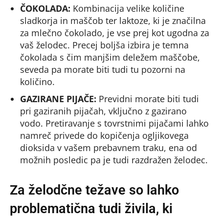
ČOKOLADA:
Kombinacija velike količine
sladkorja in maščob ter laktoze, ki je značilna
za mlečno čokolado, je vse prej kot ugodna za
vaš želodec. Precej boljša izbira je temna
čokolada s čim manjšim deležem maščobe,
seveda pa morate biti tudi tu pozorni na
količino.
GAZIRANE PIJAČE:
Previdni morate biti tudi
pri gaziranih pijačah, vključno z gazirano
vodo. Pretiravanje s tovrstnimi pijačami lahko
namreč privede do kopičenja ogljikovega
dioksida v vašem prebavnem traku, ena od
možnih posledic pa je tudi razdražen želodec.
Za želodčne težave so lahko
problematična tudi živila, ki