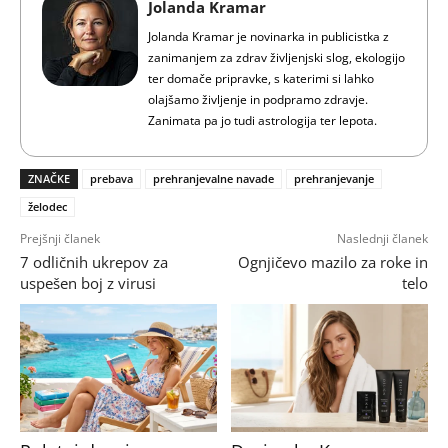
Jolanda Kramar
Jolanda Kramar je novinarka in publicistka z
zanimanjem za zdrav življenjski slog, ekologijo
ter domače pripravke, s katerimi si lahko
olajšamo življenje in podpramo zdravje.
Zanimata pa jo tudi astrologija ter lepota.
ZNAČKE
prebava
prehranjevalne navade
prehranjevanje
želodec
Prejšnji članek
Naslednji članek
7 odličnih ukrepov za
Ognjičevo mazilo za roke in
uspešen boj z virusi
telo