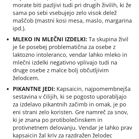
morate biti pazljivi tudi pri drugih živilih, ki že
sama po sebi vsebujejo zelo visok delež
maščob (mastni kosi mesa, maslo, margarina
ipd.).
MLEKO IN MLEČNI IZDELKI:
Ta skupina živil
je še posebej problematična za osebe z
laktozno intoleranco, vendar lahko mleko in
mlečni izdelki negativno vplivajo tudi na
druge osebe z malce bolj občutljivim
želodcem.
PIKANTNE JEDI:
Kapsaicin, najpomembnejša
sestavina v čilijih, ki se pogosto uporabljajo
za izdelavo pikantnih začimb in omak, je po
eni strani zelo koristen. Gre namreč za snov,
ki je znana po protibolečinskem in
protivnetnem delovanju. Vendar je lahko prav
kapsaicin žal kriv za razdražen želodec