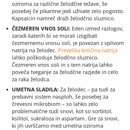
oziroma za različne želodčne težave, še
posebej če pikantne jedi uživate zelo pogosto.
Kapsaicin namreč draži želodčno sluznico.
ČEZMEREN VNOS SOLI:
Eden izmed razlogov,
zaradi katerih bi se morali izogibati
čezmernemu vnosu soli, je povezan z vplivom
natrija na želodec.
Prevelika količina natrija
lahko poškoduje želodčno sluznico.
Čezmeren vnos soli in s tem natrija lahko
poveča tveganje za želodčne razjede in celo
za raka želodca.
UMETNA SLADILA:
Za želodec – pa tudi za
prebavni sistem nasploh, še posebej za
črevesni mikrobiom – so lahko zelo
problematične tudi snovi, kot so sorbitol,
ksilitol, sukraloza in aspartam. Gre za snovi,
ki jih uvrščamo med umetna oziroma