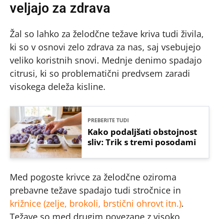
veljajo za zdrava
Žal so lahko za želodčne težave kriva tudi živila,
ki so v osnovi zelo zdrava za nas, saj vsebujejo
veliko koristnih snovi. Mednje denimo spadajo
citrusi, ki so problematični predvsem zaradi
visokega deleža kisline.
PREBERITE TUDI
Kako podaljšati obstojnost
sliv: Trik s tremi posodami
Med pogoste krivce za želodčne oziroma
prebavne težave spadajo tudi stročnice in
križnice (zelje, brokoli, brstični ohrovt itn.)
.
Težave so med drugim povezane z visoko