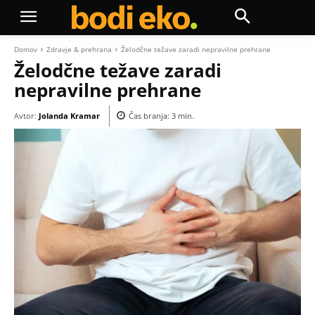
Domov
Zdravje & prehrana
Želodčne težave zaradi nepravilne prehrane
Želodčne težave zaradi
nepravilne prehrane
Avtor:
Jolanda Kramar
Čas branja:
3
min.