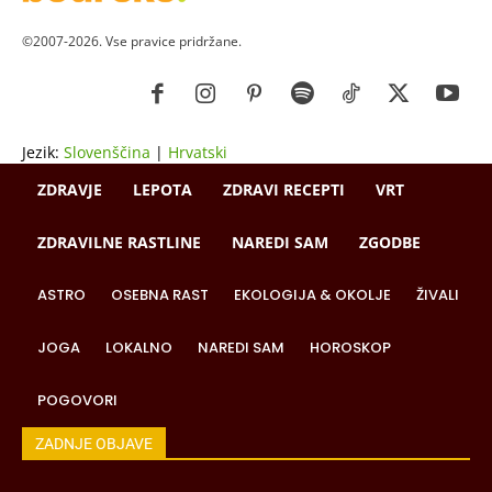
©2007-2026. Vse pravice pridržane.
Jezik:
Slovenščina
|
Hrvatski
ZDRAVJE
LEPOTA
ZDRAVI RECEPTI
VRT
ZDRAVILNE RASTLINE
NAREDI SAM
ZGODBE
ASTRO
OSEBNA RAST
EKOLOGIJA & OKOLJE
ŽIVALI
JOGA
LOKALNO
NAREDI SAM
HOROSKOP
POGOVORI
ZADNJE OBJAVE