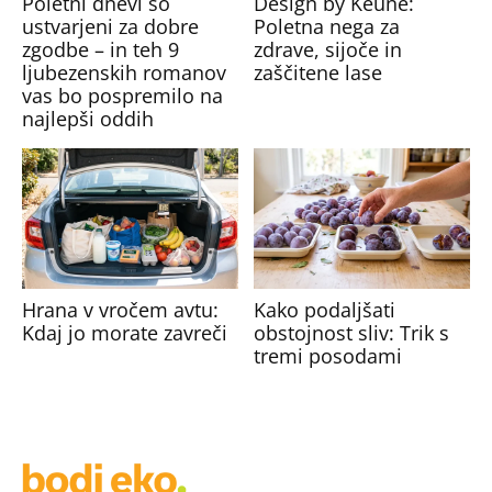
Poletni dnevi so
Design by Keune:
ustvarjeni za dobre
Poletna nega za
zgodbe – in teh 9
zdrave, sijoče in
ljubezenskih romanov
zaščitene lase
vas bo pospremilo na
najlepši oddih
Hrana v vročem avtu:
Kako podaljšati
Kdaj jo morate zavreči
obstojnost sliv: Trik s
tremi posodami