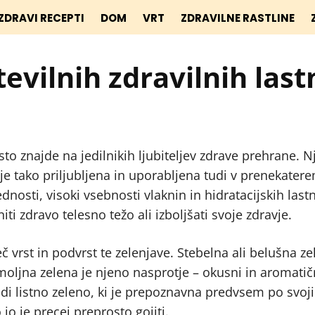
ZDRAVI RECEPTI
DOM
VRT
ZDRAVILNE RASTLINE
evilnih zdravilnih last
osto znajde na jedilnikih ljubiteljev zdrave prehrane. 
a je tako priljubljena in uporabljena tudi v prenekate
ednosti, visoki vsebnosti vlaknin in hidratacijskih last
niti zdravo telesno težo ali izboljšati svoje zdravje.
 vrst in podvrst te zelenjave. Stebelna ali belušna z
moljna zelena je njeno nasprotje – okusni in aromatič
i listno zeleno, ki je prepoznavna predvsem po svoj
 jo je precej preprosto gojiti.