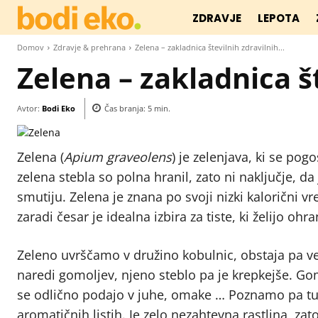
ZDRAVJE
LEPOTA
Domov
Zdravje & prehrana
Zelena – zakladnica številnih zdravilnih...
Zelena – zakladnica št
Avtor:
Bodi Eko
Čas branja:
5
min.
Zelena (
Apium graveolens
) je zelenjava, ki se pog
zelena stebla so polna hranil, zato ni naključje, d
smutiju. Zelena je znana po svoji nizki kalorični vr
zaradi česar je idealna izbira za tiste, ki želijo ohra
Zeleno uvrščamo v družino kobulnic, obstaja pa več
naredi gomoljev, njeno steblo pa je krepkejše. Go
se odlično podajo v juhe, omake … Poznamo pa tud
aromatičnih listih. Je zelo nezahtevna rastlina, zato