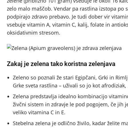
zelene (približno 101 gram) vsebuje le okoli 16 kal
zelo malo maščob. Vendar pa rastlina izstopa po svo
podpirajo zdravo prebavo. Je tudi dober vir vitamina
vsebuje vitamin A, vitamin C, kalij, folate in antioks
oksidativnim stresom.
Zakaj je zelena tako koristna zelenjava
Zeleno so poznali že stari Egipčani, Grki in Rimlja
Grke sveta rastlina – uživali so jo kot afrodiziak
Zelena predstavlja idealno kombinacijo vitamin
živčni sistem in zdravje le pod pogojem, če jih 
veliko vitamina C in E.
Stebelna zelena je odlično živilo, kadar želite 