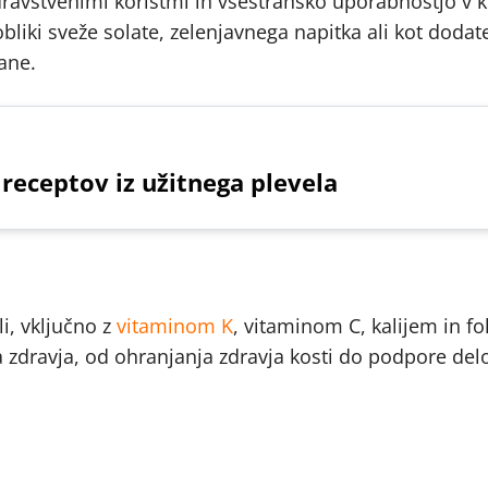
ravstvenimi koristmi in vsestransko uporabnostjo v ku
 obliki sveže solate, zelenjavnega napitka ali kot doda
ane.
 receptov iz užitnega plevela
i, vključno z
vitaminom K
, vitaminom C, kalijem in fol
a zdravja, od ohranjanja zdravja kosti do podpore del