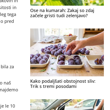
akovin in
itosti in
Ose na kumarah: Zakaj so zdaj
oleg tega
začele gristi tudi zelenjavo?
elo pred
 bila za
Kako podaljšati obstojnost sliv:
jo naš
Trik s tremi posodami
i najdemo
je le 10