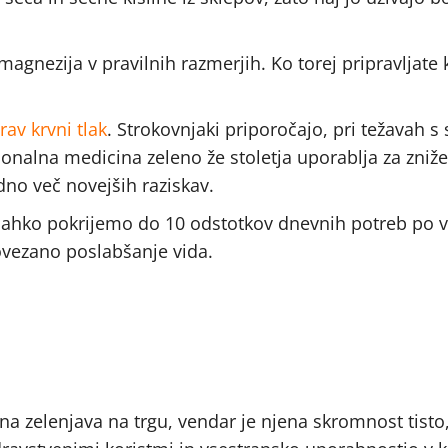
in magnezija v pravilnih razmerjih. Ko torej pripravljate
rav krvni tlak
. Strokovnjaki priporočajo, pri težavah s
ionalna medicina zeleno že stoletja uporablja za zniž
dno več novejših raziskav.
 lahko pokrijemo do 10 odstotkov dnevnih potreb po v
povezano poslabšanje vida.
na zelenjava na trgu, vendar je njena skromnost tisto,