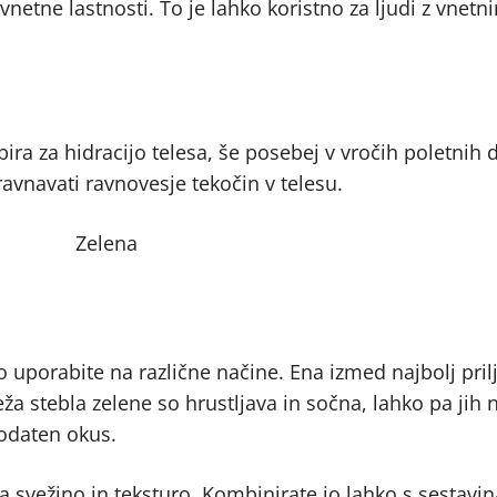
vnetne lastnosti. To je lahko koristno za ljudi z vnetni
ira za hidracijo telesa, še posebej v vročih poletnih 
ravnavati ravnovesje tekočin v telesu.
o uporabite na različne načine. Ena izmed najbolj pril
eža stebla zelene so hrustljava in sočna, lahko pa jih
dodaten okus.
da svežino in teksturo. Kombinirate jo lahko s sestavi