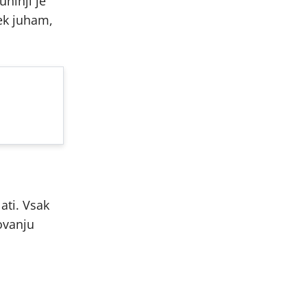
hinji je
tek juham,
ati. Vsak
ovanju