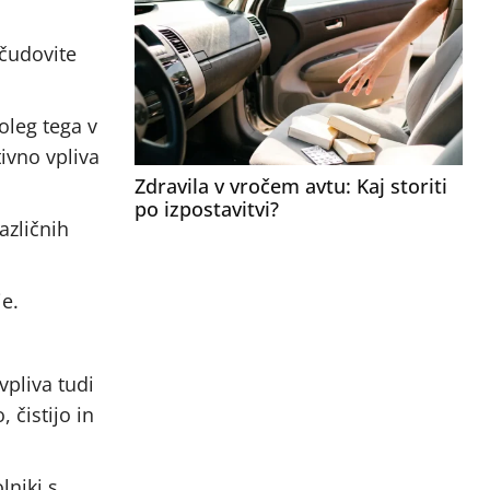
 čudovite
oleg tega v
tivno vpliva
Zdravila v vročem avtu: Kaj storiti
po izpostavitvi?
azličnih
je.
vpliva tudi
, čistijo in
lniki s