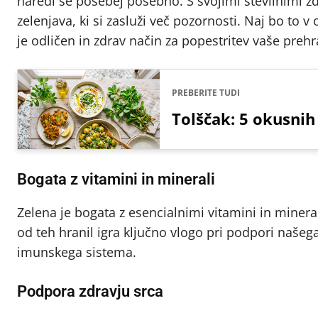
naredi še posebej posebno. S svojimi številnimi zd
zelenjava, ki si zasluži več pozornosti. Naj bo to v
je odličen in zdrav način za popestritev vaše prehr
PREBERITE TUDI
Tolščak: 5 okusnih
Bogata z vitamini in minerali
Zelena je bogata z esencialnimi vitamini in mineral
od teh hranil igra ključno vlogo pri podpori našeg
imunskega sistema.
Podpora zdravju srca