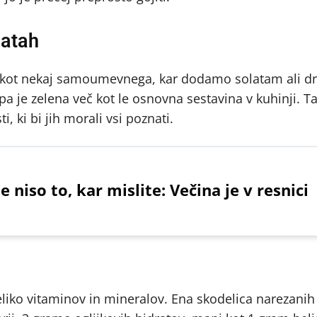
latah
 kot nekaj samoumevnega, kar dodamo solatam ali d
a je zelena več kot le osnovna sestavina v kuhinji. 
i, ki bi jih morali vsi poznati.
niso to, kar mislite: Večina je v resnici
veliko vitaminov in mineralov. Ena skodelica narezanih