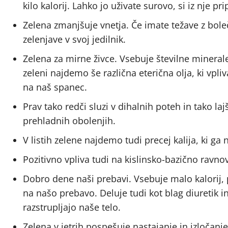
kilo kalorij. Lahko jo uživate surovo, si iz nje pr
Zelena zmanjšuje vnetja. Če imate težave z boleč
zelenjave v svoj jedilnik.
Zelena za mirne živce. Vsebuje številne mineral
zeleni najdemo še različna eterična olja, ki vpli
na naš spanec.
Prav tako redči sluzi v dihalnih poteh in tako la
prehladnih obolenjih.
V listih zelene najdemo tudi precej kalija, ki g
Pozitivno vpliva tudi na kislinsko-bazično ravnov
Dobro dene naši prebavi.
Vsebuje malo kalorij, 
na našo prebavo. Deluje tudi kot blag diuretik in od
razstrupljajo naše telo.
Zelena v jetrih pospešuje nastajanje in izločanje 