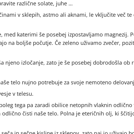
ipravite različne solate, juhe …
inami v sklepih, astmo ali aknami, le vključite več te
e, med katerimi še posebej izpostavljamo magnezij. P
vajo na boljše počutje. Če zeleno uživamo zvečer, pozi
jša njeno izločanje, zato je še posebej dobrodošla ob r
a naše telo nujno potrebuje za svoje nemoteno delovan
esje v telesu.
poleg tega pa zaradi obilice netopnih vlaknin odlično 
lično čisti naše telo. Polna je eteričnih olj, ki ščitijo
seča in sečne kisline iz sklepov, zato naj jo uživajo bo