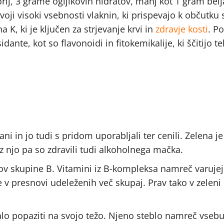
orij, 3 grame ogljikovih hidratov, manj kot 1 gram belj
ji visoki vsebnosti vlaknin, ki prispevajo k občutku s
 K, ki je ključen za strjevanje krvi in
zdravje kosti
. P
idante, kot so flavonoidi in fitokemikalije, ki ščitijo t
ni in jo tudi s pridom uporabljali ter cenili. Zelena je
, z njo pa so zdravili tudi alkoholnega mačka.
ov skupine B. Vitamini iz B-kompleksa namreč varuje
je v presnovi udeleženih več skupaj. Prav tako v zelen
malo popaziti na svojo težo. Njeno steblo namreč vsebu