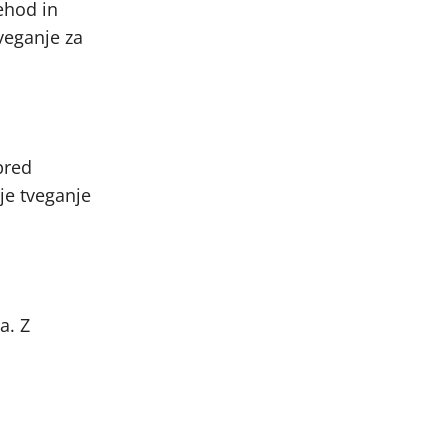
ehod in
veganje za
pred
je tveganje
a. Z