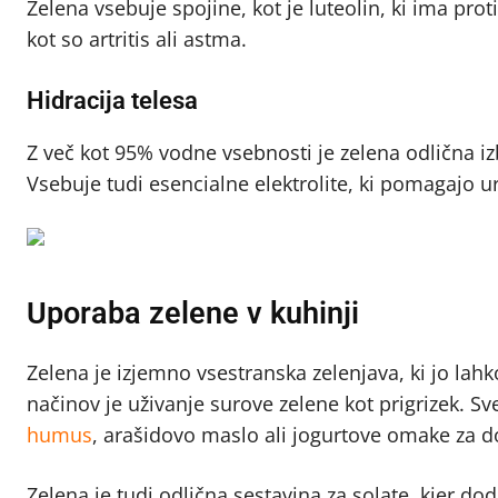
Zelena vsebuje spojine, kot je luteolin, ki ima proti
kot so artritis ali astma.
Hidracija telesa
Z več kot 95% vodne vsebnosti je zelena odlična izb
Vsebuje tudi esencialne elektrolite, ki pomagajo u
Uporaba zelene v kuhinji
Zelena je izjemno vsestranska zelenjava, ki jo lahk
načinov je uživanje surove zelene kot prigrizek. Sv
humus
, arašidovo maslo ali jogurtove omake za 
Zelena je tudi odlična sestavina za solate, kjer do