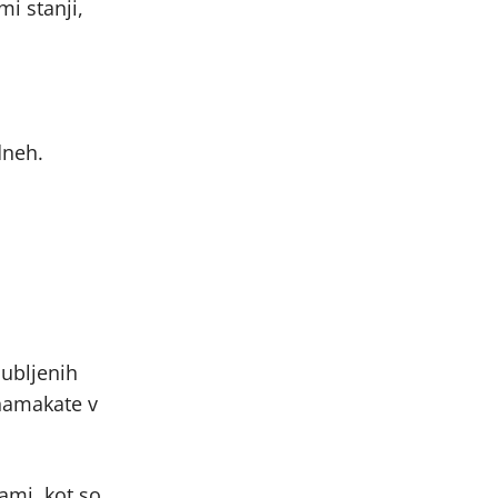
mi stanji,
dneh.
jubljenih
 namakate v
nami, kot so