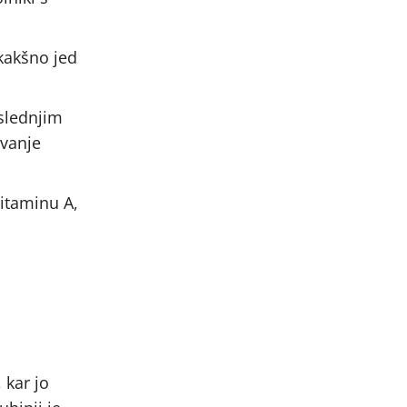
 kakšno jed
 slednjim
evanje
itaminu A,
 kar jo