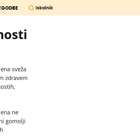
Iskalnik
ZGODBE
nosti
Njena sveža
rem zdravem
nostih,
elena ne
ni gomolji
ih