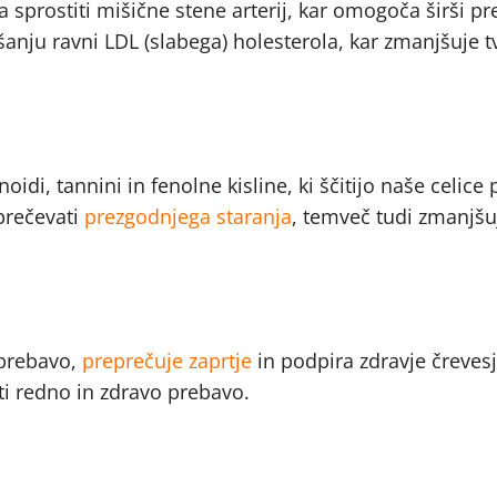
 sprostiti mišične stene arterij, kar omogoča širši pr
anju ravni LDL (slabega) holesterola, kar zmanjšuje t
idi, tannini in fenolne kisline, ki ščitijo naše celice 
prečevati
prezgodnjega staranja
, temveč tudi zmanjšu
 prebavo,
preprečuje zaprtje
in podpira zdravje črevesj
i redno in zdravo prebavo.