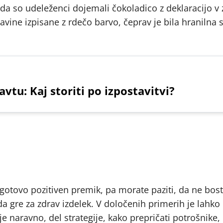
, da so udeleženci dojemali čokoladico z deklaracijo v 
stavine izpisane z rdečo barvo, čeprav je bila hranilna 
vtu: Kaj storiti po izpostavitvi?
agotovo pozitiven premik, pa morate paziti, da ne bost
a gre za zdrav izdelek. V določenih primerih je lahk
je naravno, del strategije, kako prepričati potrošnike