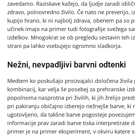
zavedamo. Raziskave kažejo, da ljudje zaradi idili
zdravo, polnovredno živilo. Če nato ne preverijo, iz
kupijo hrano, ki ni najbolj zdrava, obenem pa so
učinek imajo na primer tudi fotografije svežega sa
izdelkov. Mnogokrat se ob pregledu sestavin teh izd
strani pa lahko vsebujejo ogromno sladkorja.
Nežni, nevpadljivi barvni odtenki
Medtem ko poskušajo proizvajalci določena živila p
kombinacij, kar velja še posebej za prehranske izdel
popolnoma nasprotna pri živilih, ki jih žrelijo pred
pri pakiranju običajno izberejo nežnejše barve, ki 
ugotovljeno, da takšne barve pogosteje povezujemo
informacije prav zaradi barve tiska interpretirate d
primer je na primer eksperiment, v okviru katere s