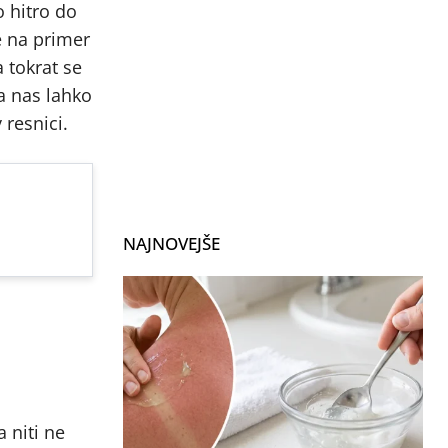
o hitro do
e na primer
 tokrat se
a nas lahko
 resnici.
NAJNOVEJŠE
 niti ne