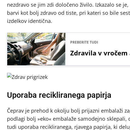
nezdravo se jim zdi določeno živilo. Izkazalo se je
barvi kot bolj zdravo od tiste, pri kateri so bile se
izdelkov identična.
PREBERITE TUDI
Zdravila v vročem a
Uporaba recikliranega papirja
Čeprav je prehod k okolju bolj prijazni embalaži z
podlagi bolj »eko« embalaže samodejno sklepali, d
tudi uporaba recikliranega, rjavega papirja, ki delu