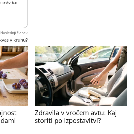
in avtorica
Naslednji članek
kvas v kruhu?
ojnost
Zdravila v vročem avtu: Kaj
sodami
storiti po izpostavitvi?