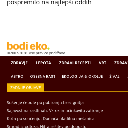
pospremilo na najlepši oddih
©2007-2026. Vse pravice pridržane.
ZDRAVJE
LEPOTA
ZDRAVI RECEPTI
VRT
ZDRAV
ASTRO
OSEBNA RAST
EKOLOGIJA & OKOLJE
ŽIVALI
ZADNJE OBJAVE
Sušenje čebule po pobiranju brez gnitja
Sajavost na rastlinah: Vzrok in učinkovito zatiranje
Koža po sončenju: Domača hladilna mešanica
Smrad iz odtoka: Hitra rešitev po dopustu