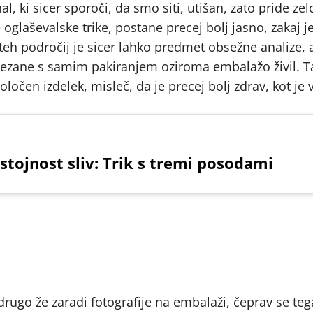
, ki sicer sporoči, da smo siti, utišan, zato pride zel
glaševalske trike, postane precej bolj jasno, zakaj j
eh področij je sicer lahko predmet obsežne analize, a
zane s samim pakiranjem oziroma embalažo živil. T
n izdelek, misleč, da je precej bolj zdrav, kot je v
stojnost sliv: Trik s tremi posodami
drugo že zaradi fotografije na embalaži, čeprav se tega