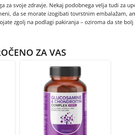
a za svoje zdravje. Nekaj podobnega velja tudi za u
meni, da se morate izogibati tovrstnim embalažam, a
ate zgolj na podlagi pakiranja – oziroma da ste bolj
ROČENO ZA VAS