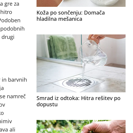
a gre za
 hitro
Koža po sončenju: Domača
hladilna mešanica
 Podoben
n podobnih
 drugi
 in barvnih
ja
u se namreč
Smrad iz odtoka: Hitra rešitev po
dopustu
tov
ko
nimiv
ava ali