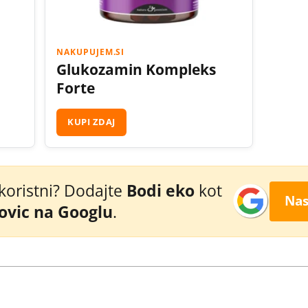
NAKUPUJEM.SI
Glukozamin Kompleks
Forte
KUPI ZDAJ
 koristni? Dodajte
Bodi eko
kot
Nas
novic na Googlu
.