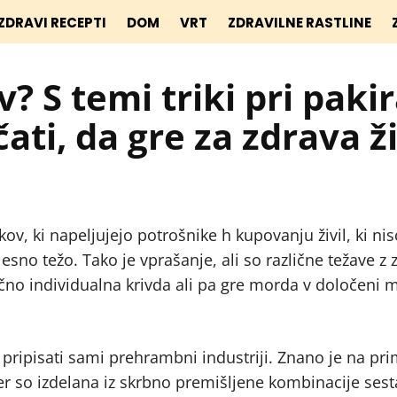
ZDRAVI RECEPTI
DOM
VRT
ZDRAVILNE RASTLINE
? S temi triki pri paki
ti, da gre za zdrava ži
kov, ki napeljujejo potrošnike h kupovanju živil, ki ni
esno težo. Tako je vprašanje, ali so različne težave z
čno individualna krivda ali pa gre morda v določeni m
ripisati sami prehrambni industriji. Znano je na pri
er so izdelana iz skrbno premišljene kombinacije sesta