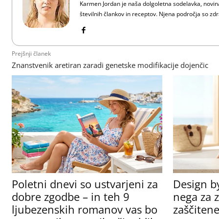
Karmen Jordan je naša dolgoletna sodelavka, novinar
številnih člankov in receptov. Njena področja so zdra
Prejšnji članek
Znanstvenik aretiran zaradi genetske modifikacije dojenčic
Poletni dnevi so ustvarjeni za
Design b
dobre zgodbe – in teh 9
nega za z
ljubezenskih romanov vas bo
zaščitene