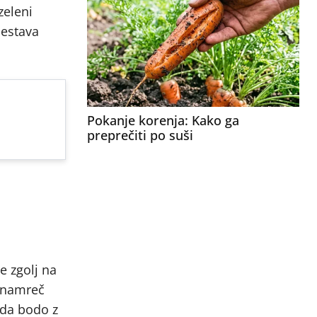
zeleni
sestava
Pokanje korenja: Kako ga
preprečiti po suši
e zgolj na
o namreč
, da bodo z