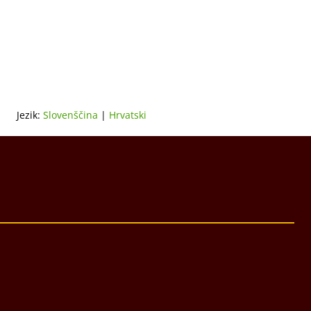
Jezik:
Slovenščina
|
Hrvatski