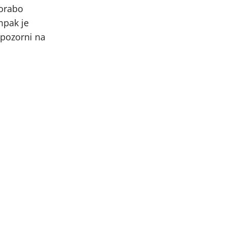
porabo
mpak je
 pozorni na