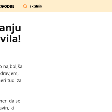
Iskalnik
ZGODBE
ranju
vila!
so najboljša
 zdravjem,
eri tudi za
mer, da se
vin, ki