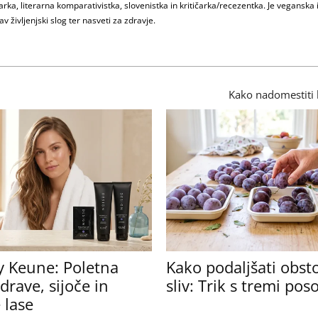
ka, literarna komparativistka, slovenistka in kritičarka/recezentka. Je veganska 
v življenjski slog ter nasveti za zdravje.
Kako nadomestiti 
y Keune: Poletna
Kako podaljšati obst
drave, sijoče in
sliv: Trik s tremi po
 lase