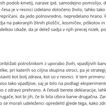
čnih podob kmetij, narave ipd. samodejno pomislijo, d
 česa je v resnici izdelano določeno živilo, lahko tako
 prepričani, da jedo polnovredno, nepredelano hrano.
dja na pakiranjih žitnih ploščic, kosmičev, piškotov i
elkov izkaže, da je delež sadja v njih precej nizek, po
ribližati potrošnikom z uporabo živih, vpadljivih barv
ke, pri katerih so ciljna skupina otroci, pa je strategi
staviti kot bolj zdrava, kot so v resnici. V tem primer
niso tako vpadljive, saj je bilo na podlagi eksperimen
 z zdravo prehrano. A četudi berete deklaracije, lah
rugače, kot bi jih, če bi bila izbira barve drugačna. Za
o se morali udeleženci opredeliti glede tega, kako zdr