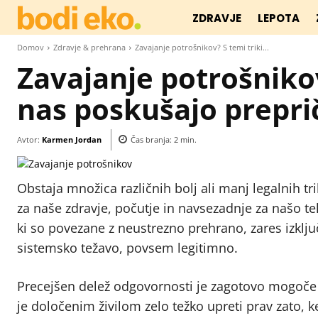
ZDRAVJE
LEPOTA
Domov
Zdravje & prehrana
Zavajanje potrošnikov? S temi triki...
Zavajanje potrošnikov
nas poskušajo prepriča
Avtor:
Karmen Jordan
Čas branja:
2
min.
Obstaja množica različnih bolj ali manj legalnih tri
za naše zdravje, počutje in navsezadnje za našo tel
ki so povezane z neustrezno prehrano, zares izklju
sistemsko težavo, povsem legitimno.
Precejšen delež odgovornosti je zagotovo mogoče p
je določenim živilom zelo težko upreti prav zato, k