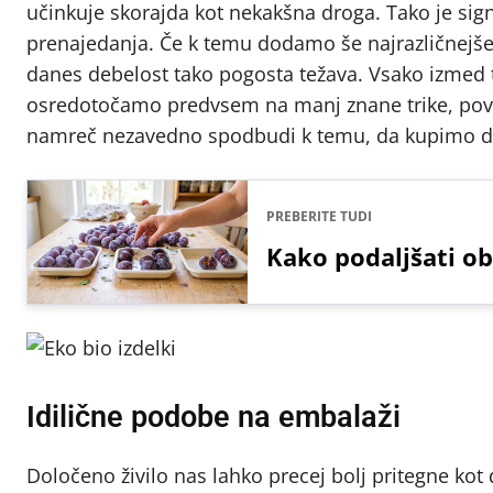
učinkuje skorajda kot nekakšna droga. Tako je signal
prenajedanja. Če k temu dodamo še najrazličnejše o
danes debelost tako pogosta težava. Vsako izmed t
osredotočamo predvsem na manj znane trike, pove
namreč nezavedno spodbudi k temu, da kupimo določe
PREBERITE TUDI
Kako podaljšati ob
Idilične podobe na embalaži
Določeno živilo nas lahko precej bolj pritegne kot 