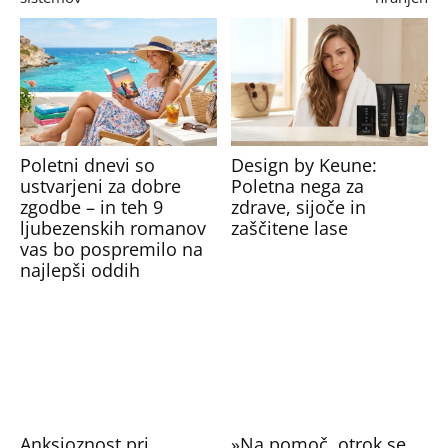
Poletni dnevi so
Design by Keune:
ustvarjeni za dobre
Poletna nega za
zgodbe – in teh 9
zdrave, sijoče in
ljubezenskih romanov
zaščitene lase
vas bo pospremilo na
najlepši oddih
Anksioznost pri
»Na pomoč, otrok se