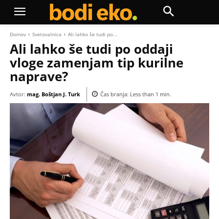
Domov
Svetovalnica
Ali lahko še tudi po...
Ali lahko še tudi po oddaji
vloge zamenjam tip kurilne
naprave?
Avtor:
mag. Boštjan J. Turk
Čas branja:
Less than 1
min.