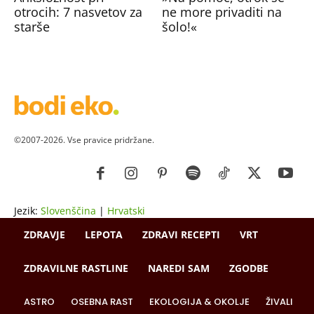
otrocih: 7 nasvetov za
ne more privaditi na
starše
šolo!«
©2007-2026. Vse pravice pridržane.
Jezik:
Slovenščina
|
Hrvatski
ZDRAVJE
LEPOTA
ZDRAVI RECEPTI
VRT
ZDRAVILNE RASTLINE
NAREDI SAM
ZGODBE
ASTRO
OSEBNA RAST
EKOLOGIJA & OKOLJE
ŽIVALI