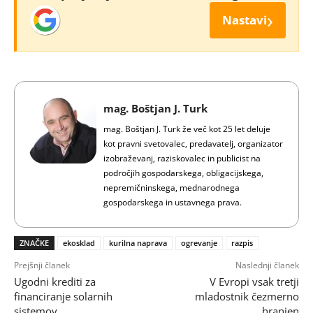
›
Nastavi
mag. Boštjan J. Turk
mag. Boštjan J. Turk že več kot 25 let deluje
kot pravni svetovalec, predavatelj, organizator
izobraževanj, raziskovalec in publicist na
področjih gospodarskega, obligacijskega,
nepremičninskega, mednarodnega
gospodarskega in ustavnega prava.
ZNAČKE
ekosklad
kurilna naprava
ogrevanje
razpis
Prejšnji članek
Naslednji članek
Ugodni krediti za
V Evropi vsak tretji
financiranje solarnih
mladostnik čezmerno
sistemov
hranjen