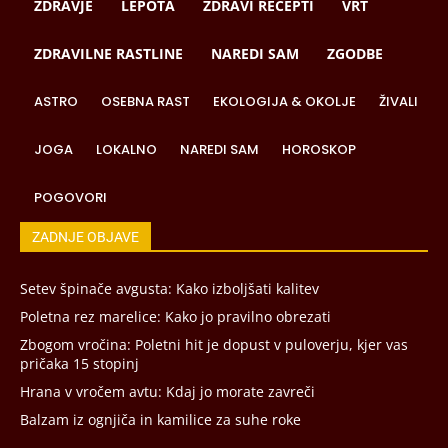
ZDRAVJE
LEPOTA
ZDRAVI RECEPTI
VRT
ZDRAVILNE RASTLINE
NAREDI SAM
ZGODBE
ASTRO
OSEBNA RAST
EKOLOGIJA & OKOLJE
ŽIVALI
JOGA
LOKALNO
NAREDI SAM
HOROSKOP
POGOVORI
ZADNJE OBJAVE
Setev špinače avgusta: Kako izboljšati kalitev
Poletna rez marelice: Kako jo pravilno obrezati
Zbogom vročina: Poletni hit je dopust v puloverju, kjer vas
pričaka 15 stopinj
Hrana v vročem avtu: Kdaj jo morate zavreči
Balzam iz ognjiča in kamilice za suhe roke