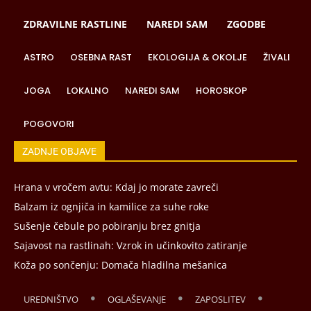
ZDRAVILNE RASTLINE
NAREDI SAM
ZGODBE
ASTRO
OSEBNA RAST
EKOLOGIJA & OKOLJE
ŽIVALI
JOGA
LOKALNO
NAREDI SAM
HOROSKOP
POGOVORI
ZADNJE OBJAVE
Hrana v vročem avtu: Kdaj jo morate zavreči
Balzam iz ognjiča in kamilice za suhe roke
Sušenje čebule po pobiranju brez gnitja
Sajavost na rastlinah: Vzrok in učinkovito zatiranje
Koža po sončenju: Domača hladilna mešanica
UREDNIŠTVO
OGLAŠEVANJE
ZAPOSLITEV