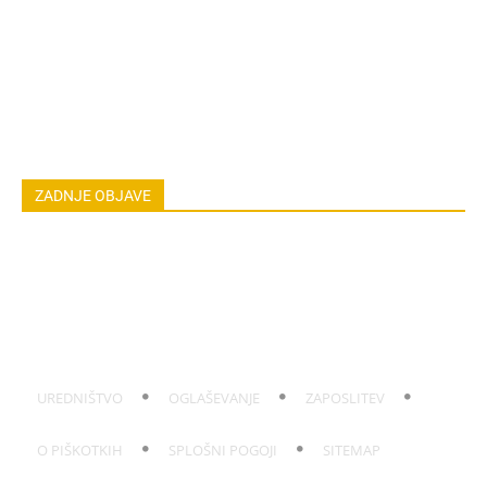
ASTRO
OSEBNA RAST
EKOLOGIJA & OKOLJE
ŽIVALI
JOGA
LOKALNO
NAREDI SAM
HOROSKOP
POGOVORI
ZADNJE OBJAVE
Hrana v vročem avtu: Kdaj jo morate zavreči
Balzam iz ognjiča in kamilice za suhe roke
Sušenje čebule po pobiranju brez gnitja
Sajavost na rastlinah: Vzrok in učinkovito zatiranje
Koža po sončenju: Domača hladilna mešanica
UREDNIŠTVO
OGLAŠEVANJE
ZAPOSLITEV
O PIŠKOTKIH
SPLOŠNI POGOJI
SITEMAP