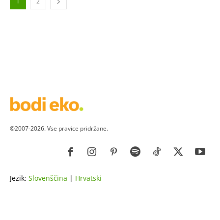
1
2
©2007-2026. Vse pravice pridržane.
Jezik:
Slovenščina
|
Hrvatski
ZDRAVJE
LEPOTA
ZDRAVI RECEPTI
VRT
ZDRAVILNE RASTLINE
NAREDI SAM
ZGODBE