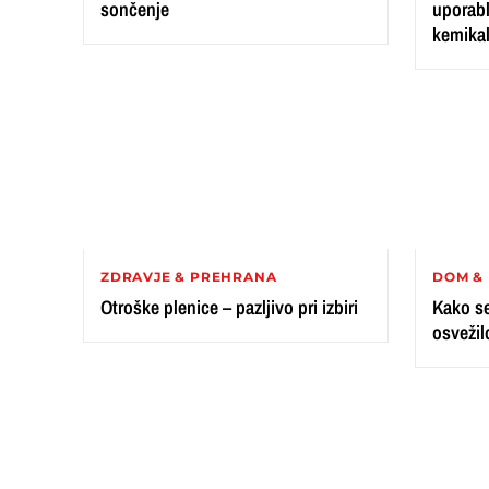
sončenje
uporabl
kemikal
ZDRAVJE & PREHRANA
DOM & 
Otroške plenice – pazljivo pri izbiri
Kako se
osvežil