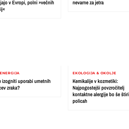
jajo v Evropi, polni »večnih
nevarne za jetra
ij«
ENERGIJA
EKOLOGIJA & OKOLJE
 izogniti uporabi umetnih
Kemikalije v kozmetiki:
cev zraka?
Najpogostejši povzročitelj
kontaktne alergije bo še štiri
policah