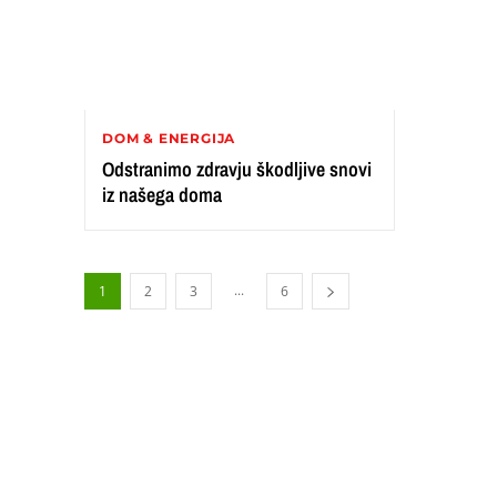
DOM & ENERGIJA
Odstranimo zdravju škodljive snovi
iz našega doma
...
1
2
3
6