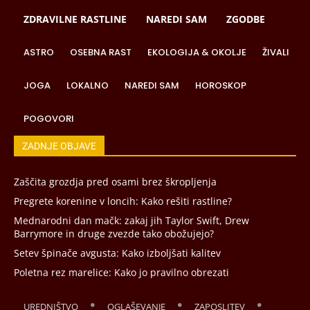
ZDRAVILNE RASTLINE
NAREDI SAM
ZGODBE
ASTRO
OSEBNA RAST
EKOLOGIJA & OKOLJE
ŽIVALI
JOGA
LOKALNO
NAREDI SAM
HOROSKOP
POGOVORI
ZADNJE OBJAVE
Zaščita grozdja pred osami brez škropljenja
Pregrete korenine v loncih: Kako rešiti rastline?
Mednarodni dan mačk: zakaj jih Taylor Swift, Drew
Barrymore in druge zvezde tako obožujejo?
Setev špinače avgusta: Kako izboljšati kalitev
Poletna rez marelice: Kako jo pravilno obrezati
UREDNIŠTVO
OGLAŠEVANJE
ZAPOSLITEV