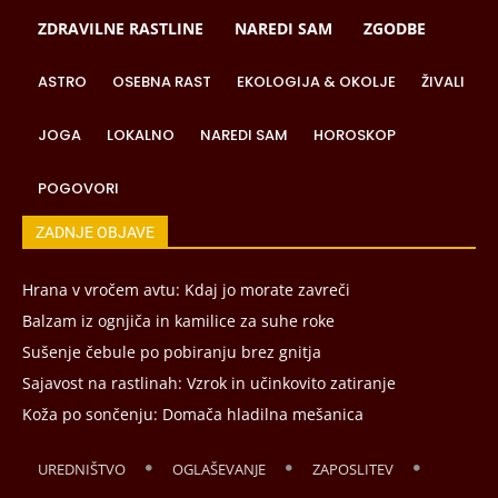
ZDRAVILNE RASTLINE
NAREDI SAM
ZGODBE
ASTRO
OSEBNA RAST
EKOLOGIJA & OKOLJE
ŽIVALI
JOGA
LOKALNO
NAREDI SAM
HOROSKOP
POGOVORI
ZADNJE OBJAVE
Hrana v vročem avtu: Kdaj jo morate zavreči
Balzam iz ognjiča in kamilice za suhe roke
Sušenje čebule po pobiranju brez gnitja
Sajavost na rastlinah: Vzrok in učinkovito zatiranje
Koža po sončenju: Domača hladilna mešanica
UREDNIŠTVO
OGLAŠEVANJE
ZAPOSLITEV