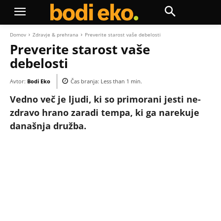
Domov
Zdravje & prehrana
Preverite starost vaše debelosti
Preverite starost vaše
debelosti
Avtor:
Bodi Eko
Čas branja:
Less than 1
min.
Vedno več je ljudi, ki so primorani jesti ne-
zdravo hrano zaradi tempa, ki ga narekuje
današnja družba.