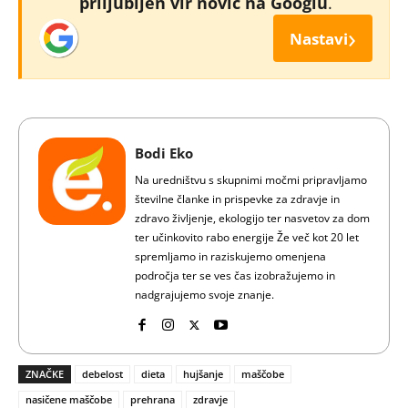
priljubljen vir novic na Googlu
.
›
Nastavi
Bodi Eko
Na uredništvu s skupnimi močmi pripravljamo
številne članke in prispevke za zdravje in
zdravo življenje, ekologijo ter nasvetov za dom
ter učinkovito rabo energije Že več kot 20 let
spremljamo in raziskujemo omenjena
področja ter se ves čas izobražujemo in
nadgrajujemo svoje znanje.
ZNAČKE
debelost
dieta
hujšanje
maščobe
nasičene maščobe
prehrana
zdravje