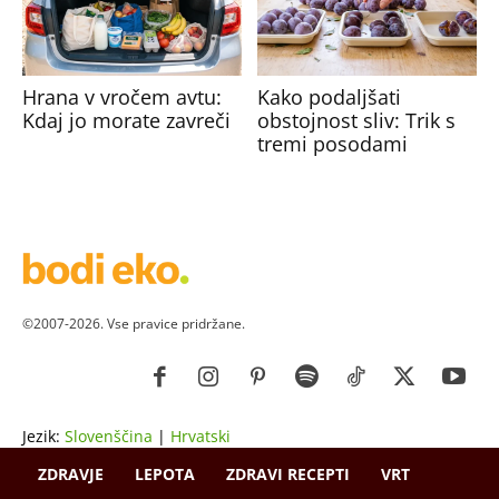
Hrana v vročem avtu:
Kako podaljšati
Kdaj jo morate zavreči
obstojnost sliv: Trik s
tremi posodami
©2007-2026. Vse pravice pridržane.
Jezik:
Slovenščina
|
Hrvatski
ZDRAVJE
LEPOTA
ZDRAVI RECEPTI
VRT