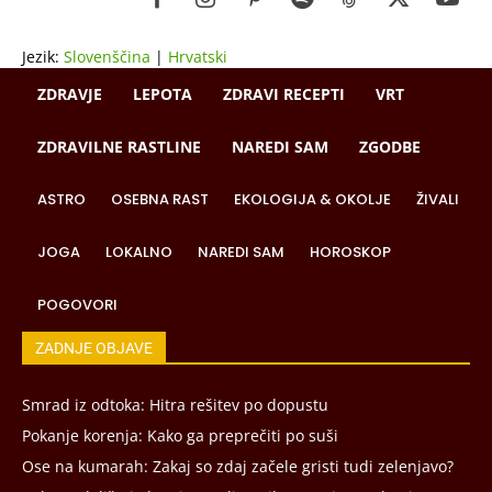
Jezik:
Slovenščina
|
Hrvatski
ZDRAVJE
LEPOTA
ZDRAVI RECEPTI
VRT
ZDRAVILNE RASTLINE
NAREDI SAM
ZGODBE
ASTRO
OSEBNA RAST
EKOLOGIJA & OKOLJE
ŽIVALI
JOGA
LOKALNO
NAREDI SAM
HOROSKOP
POGOVORI
ZADNJE OBJAVE
Smrad iz odtoka: Hitra rešitev po dopustu
Pokanje korenja: Kako ga preprečiti po suši
Ose na kumarah: Zakaj so zdaj začele gristi tudi zelenjavo?