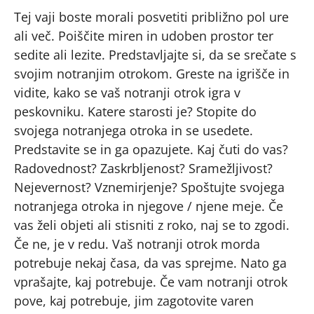
Tej vaji boste morali posvetiti približno pol ure
ali več. Poiščite miren in udoben prostor ter
sedite ali lezite. Predstavljajte si, da se srečate s
svojim notranjim otrokom. Greste na igrišče in
vidite, kako se vaš notranji otrok igra v
peskovniku. Katere starosti je? Stopite do
svojega notranjega otroka in se usedete.
Predstavite se in ga opazujete. Kaj čuti do vas?
Radovednost? Zaskrbljenost? Sramežljivost?
Nejevernost? Vznemirjenje? Spoštujte svojega
notranjega otroka in njegove / njene meje. Če
vas želi objeti ali stisniti z roko, naj se to zgodi.
Če ne, je v redu. Vaš notranji otrok morda
potrebuje nekaj časa, da vas sprejme. Nato ga
vprašajte, kaj potrebuje. Če vam notranji otrok
pove, kaj potrebuje, jim zagotovite varen