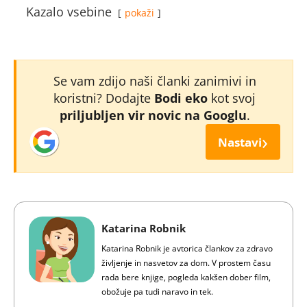
Kazalo vsebine
pokaži
Se vam zdijo naši članki zanimivi in
koristni? Dodajte
Bodi eko
kot svoj
priljubljen vir novic na Googlu
.
›
Nastavi
Katarina Robnik
Katarina Robnik je avtorica člankov za zdravo
življenje in nasvetov za dom. V prostem času
rada bere knjige, pogleda kakšen dober film,
obožuje pa tudi naravo in tek.