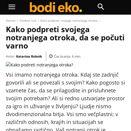
Domov
Osebna rast
Kako podpreti svojega notranjega otroka,...
Kako podpreti svojega
notranjega otroka, da se počuti
varno
Avtor:
Katarina Robnik
Čas branja:
6
min.
Vsi imamo notranjega otroka. Kdaj ste zadnjič
govorili ali se povezali s svojim? Kako pogosto si
vzamete čas, da se prilagodite in prisluhnete
svojim potrebam? Ali si redno ustvarjate prostor
za igro in uživanje v življenju? Ljudje nismo
dvodimenzionalna bitja. Vsi smo večplastni; v
različnih odnosih, krajih in situacijah se
obnašamo različno. Vaš notranji otrok je