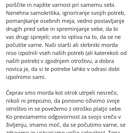
poiščite in najdite varnost pri samemu sebi.
Nenehna samokritika, ignoriranje svojih potreb,
pomanjkanje osebnih meja, vedno postavljanje
drugih pred sebe in spreminjanje sebe, da bi
vas drugi sprejeli; vse to vpliva na to, da se ne
počutite varne. Naši starši ali skrbniki morda
niso izpolnili vseh naših potreb (ali katerekoli od
naših potreb) v zgodnjem otroštvu, a dobra
novica je, da si te potrebe lahko v odrasi dobi
izpolnimo sami.
Čeprav smo morda kot otrok utrpeli nesrečo,
nikoli ni prepozno, da ponovno oživimo svoje
otroštvo in se povežemo z otroško platjo sebe.
Ko prevzamemo odgovornost za svojo srečo v
življenju, imamo moč, da se počutimo varne, se
zdravimo in ustvarjamo večjo celovitost. Tega