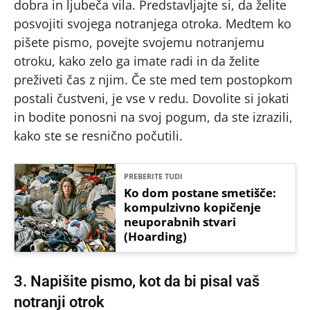
dobra in ljubeča vila. Predstavljajte si, da želite
posvojiti svojega notranjega otroka. Medtem ko
pišete pismo, povejte svojemu notranjemu
otroku, kako zelo ga imate radi in da želite
preživeti čas z njim. Če ste med tem postopkom
postali čustveni, je vse v redu. Dovolite si jokati
in bodite ponosni na svoj pogum, da ste izrazili,
kako ste se resnično počutili.
PREBERITE TUDI
Ko dom postane smetišče:
kompulzivno kopičenje
neuporabnih stvari
(Hoarding)
3. Napišite pismo, kot da bi pisal vaš
notranji otrok