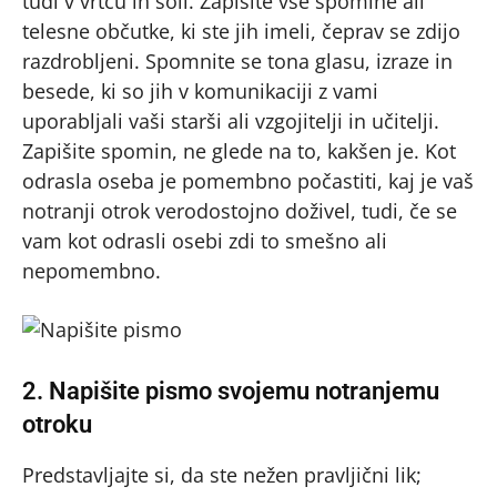
tudi v vrtcu in šoli. Zapišite vse spomine ali
telesne občutke, ki ste jih imeli, čeprav se zdijo
razdrobljeni. Spomnite se tona glasu, izraze in
besede, ki so jih v komunikaciji z vami
uporabljali vaši starši ali vzgojitelji in učitelji.
Zapišite spomin, ne glede na to, kakšen je. Kot
odrasla oseba je pomembno počastiti, kaj je vaš
notranji otrok verodostojno doživel, tudi, če se
vam kot odrasli osebi zdi to smešno ali
nepomembno.
2. Napišite pismo svojemu notranjemu
otroku
Predstavljajte si, da ste nežen pravljični lik;