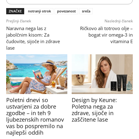
ZNAČKE
notranji otrok
povezanost
sreča
Prejšnji članek
Naslednji članek
Naravna nega las z
Ričkovo ali totrovo olje –
jabolčnim kisom: Za
bogat vir omega-3 in
čudovite, sijoče in zdrave
vitamina E
lase
Poletni dnevi so
Design by Keune:
ustvarjeni za dobre
Poletna nega za
zgodbe – in teh 9
zdrave, sijoče in
ljubezenskih romanov
zaščitene lase
vas bo pospremilo na
najlepši oddih