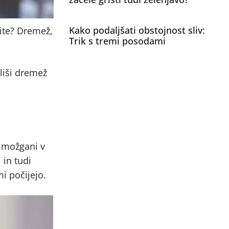
Kako podaljšati obstojnost sliv:
ite? Dremež,
Trik s tremi posodami
liši dremež
o možgani v
 in tudi
i počijejo.