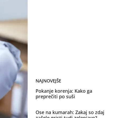
NAJNOVEJŠE
Pokanje korenja: Kako ga
preprečiti po suši
Ose na kumarah: Zakaj so zdaj
začele gristi tudi zelenjavo?