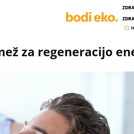
ZDR
ZDRA
I
mež za regeneracijo en