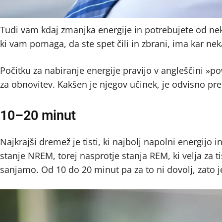
Tudi vam kdaj zmanjka energije in potrebujete od nek
ki vam pomaga, da ste spet čili in zbrani, ima kar nek
Počitku za nabiranje energije pravijo v angleščini »p
za obnovitev. Kakšen je njegov učinek, je odvisno pre
10–20 minut
Najkrajši dremež je tisti, ki najbolj napolni energijo
stanje NREM, torej nasprotje stanja REM, ki velja za t
sanjamo. Od 10 do 20 minut pa za to ni dovolj, zato je