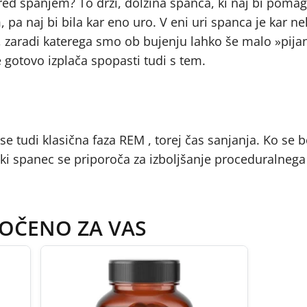
 pred spanjem? To drži, dolžina spanca, ki naj bi pomag
pa naj bi bila kar eno uro. V eni uri spanca je kar nek
 zaradi katerega smo ob bujenju lahko še malo »pijani
gotovo izplača spopasti tudi s tem.
e tudi klasična faza REM , torej čas sanjanja. Ko se b
ski spanec se priporoča za izboljšanje proceduralneg
OČENO ZA VAS