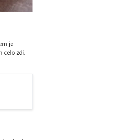
čem je
 celo zdi,