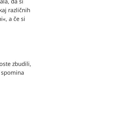
ala, da si
aj različnih
«, a če si
oste zbudili,
a spomina