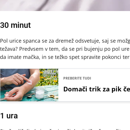
30 minut
Pol urice spanca se za dremež odsvetuje, saj se možg
težava? Predvsem v tem, da se pri bujenju po pol ure p
da imate mačka, in se težko spet spravite pokonci ter
PREBERITE TUDI
Domači trik za pik če
1 ura