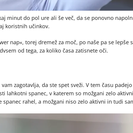
aj minut do pol ure ali še več, da se ponovno napoln
aj koristnih učinkov.
ower nap«, torej dremež za moč, po naše pa se lepše s
dvsem od tega, za koliko časa zatisnete oči.
 in vam zagotavlja, da ste spet sveži. V tem času padej
isti lahkotni spanec, v katerem so možgani zelo aktivni
 spanec rahel, a možgani niso zelo aktivni in tudi sam