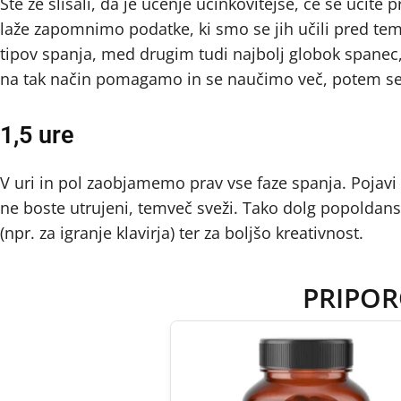
Ste že slišali, da je učenje učinkovitejše, če se učite
laže zapomnimo podatke, ki smo se jih učili pred tem, 
tipov spanja, med drugim tudi najbolj globok spanec,
na tak način pomagamo in se naučimo več, potem se 
1,5 ure
V uri in pol zaobjamemo prav vse faze spanja. Pojavi s
ne boste utrujeni, temveč sveži. Tako dolg popoldan
(npr. za igranje klavirja) ter za boljšo kreativnost.
PRIPOR