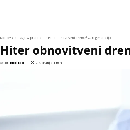
Domov
Zdravje & prehrana
Hiter obnovitveni dremež za regeneracijo...
Hiter obnovitveni dre
Avtor:
Bodi Eko
Čas branja:
1
min.