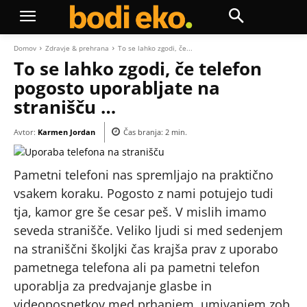
Domov
Zdravje & prehrana
To se lahko zgodi, če...
To se lahko zgodi, če telefon
pogosto uporabljate na
stranišču …
Avtor:
Karmen Jordan
Čas branja:
2
min.
Pametni telefoni nas spremljajo na praktično
vsakem koraku. Pogosto z nami potujejo tudi
tja, kamor gre še cesar peš. V mislih imamo
seveda stranišče. Veliko ljudi si med sedenjem
na straniščni školjki čas krajša prav z uporabo
pametnega telefona ali pa pametni telefon
uporablja za predvajanje glasbe in
videoposnetkov med prhanjem, umivanjem zob,