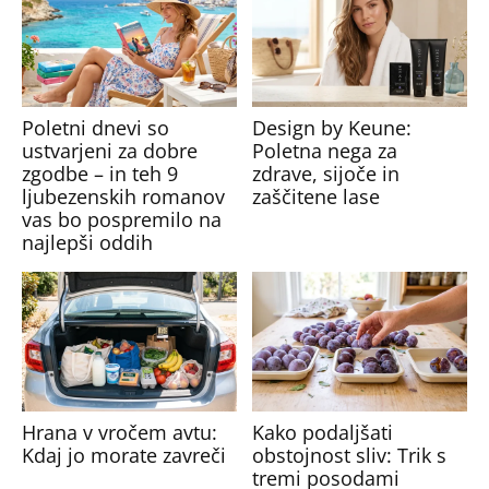
Poletni dnevi so
Design by Keune:
ustvarjeni za dobre
Poletna nega za
zgodbe – in teh 9
zdrave, sijoče in
ljubezenskih romanov
zaščitene lase
vas bo pospremilo na
najlepši oddih
Hrana v vročem avtu:
Kako podaljšati
Kdaj jo morate zavreči
obstojnost sliv: Trik s
tremi posodami