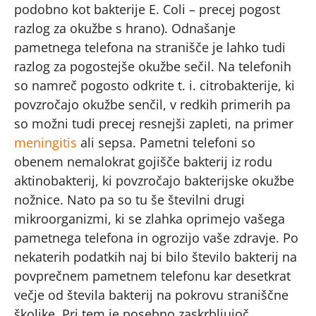
podobno kot bakterije E. Coli – precej pogost
razlog za okužbe s hrano). Odnašanje
pametnega telefona na stranišče je lahko tudi
razlog za pogostejše okužbe sečil. Na telefonih
so namreč pogosto odkrite t. i. citrobakterije, ki
povzročajo okužbe senčil, v redkih primerih pa
so možni tudi precej resnejši zapleti, na primer
meningitis
ali sepsa. Pametni telefoni so
obenem nemalokrat gojišče bakterij iz rodu
aktinobakterij, ki povzročajo bakterijske okužbe
nožnice. Nato pa so tu še številni drugi
mikroorganizmi, ki se zlahka oprimejo vašega
pametnega telefona in ogrozijo vaše zdravje. Po
nekaterih podatkih naj bi bilo število bakterij na
povprečnem pametnem telefonu kar desetkrat
večje od števila bakterij na pokrovu straniščne
školjke. Pri tem je posebno zaskrbljujoč