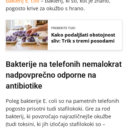
bakterij E. coli
– bakterij, ki so, kot je znano,
pogosto krive za okužbo s hrano.
PREBERITE TUDI
Kako podaljšati obstojnost
sliv: Trik s tremi posodami
Bakterije na telefonih nemalokrat
nadpovprečno odporne na
antibiotike
Poleg bakterije E. coli so na pametnih telefonih
pogosto prisotni tudi stafilokoki. Gre za rod
bakterij, ki povzročajo najrazličnejše okužbe
(tudi toksini, ki jih izločajo stafilokoki so –