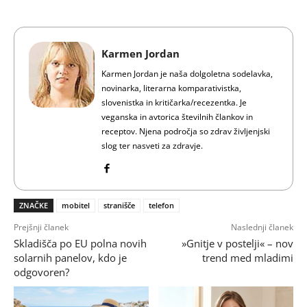
Karmen Jordan
Karmen Jordan je naša dolgoletna sodelavka,
novinarka, literarna komparativistka,
slovenistka in kritičarka/recezentka. Je
veganska in avtorica številnih člankov in
receptov. Njena področja so zdrav življenjski
slog ter nasveti za zdravje.
ZNAČKE
mobitel
stranišče
telefon
Prejšnji članek
Naslednji članek
Skladišča po EU polna novih
»Gnitje v postelji« – nov
solarnih panelov, kdo je
trend med mladimi
odgovoren?