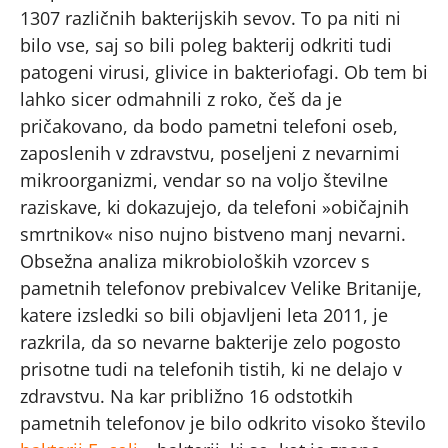
1307 različnih bakterijskih sevov. To pa niti ni
bilo vse, saj so bili poleg bakterij odkriti tudi
patogeni virusi, glivice in bakteriofagi. Ob tem bi
lahko sicer odmahnili z roko, češ da je
pričakovano, da bodo pametni telefoni oseb,
zaposlenih v zdravstvu, poseljeni z nevarnimi
mikroorganizmi, vendar so na voljo številne
raziskave, ki dokazujejo, da telefoni »običajnih
smrtnikov« niso nujno bistveno manj nevarni.
Obsežna analiza mikrobioloških vzorcev s
pametnih telefonov prebivalcev Velike Britanije,
katere izsledki so bili objavljeni leta 2011, je
razkrila, da so nevarne bakterije zelo pogosto
prisotne tudi na telefonih tistih, ki ne delajo v
zdravstvu. Na kar približno 16 odstotkih
pametnih telefonov je bilo odkrito visoko število