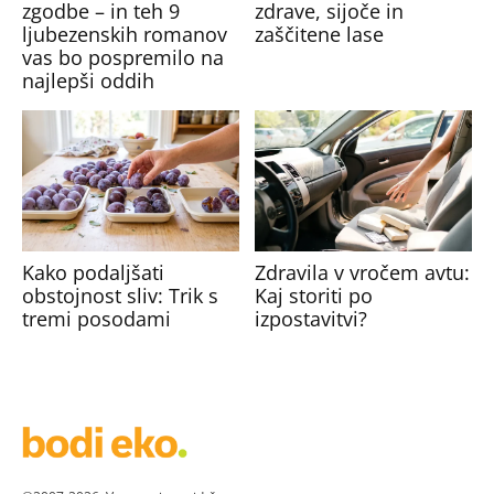
zgodbe – in teh 9
zdrave, sijoče in
ljubezenskih romanov
zaščitene lase
vas bo pospremilo na
najlepši oddih
Kako podaljšati
Zdravila v vročem avtu:
obstojnost sliv: Trik s
Kaj storiti po
tremi posodami
izpostavitvi?