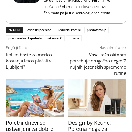
ter domače pripravke, s katerimi si lahko
olajšamo življenje in podpramo zdravje.
Zanimata pa jo tudi astrologija ter lepota.
ZNAČKE
jesenski prehladi
ledvični kamni
predoziranje
prehranska dopolnila
vitamin C
zdravje
Prejšnji članek
Naslednji članek
Koliko boste za merico
Vaša koža oktobra
kostanja letos plačali v
potrebuje drugačno nego: 7
Ljubljani?
nujnih jesenskih sprememb
rutine
Poletni dnevi so
Design by Keune:
ustvarjeni za dobre
Poletna nega za