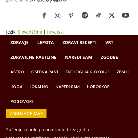
©2007-2026. Vse pravice pridržane.
Jezik:
Slovenščina
|
Hrvatski
ZDRAVJE
LEPOTA
ZDRAVI RECEPTI
VRT
ZDRAVILNE RASTLINE
NAREDI SAM
ZGODBE
ASTRO
OSEBNA RAST
EKOLOGIJA & OKOLJE
ŽIVALI
JOGA
LOKALNO
NAREDI SAM
HOROSKOP
POGOVORI
ZADNJE OBJAVE
Sušenje čebule po pobiranju brez gnitja