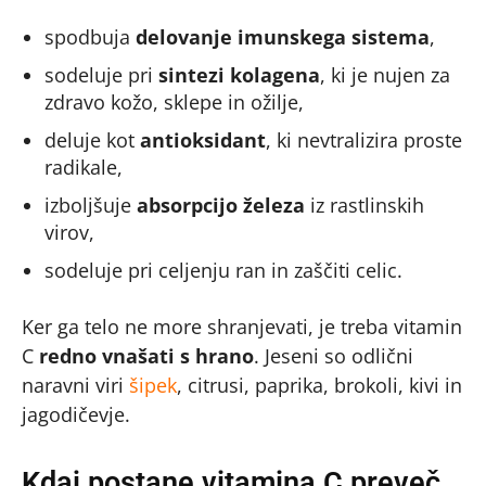
spodbuja
delovanje imunskega sistema
,
sodeluje pri
sintezi kolagena
, ki je nujen za
zdravo kožo, sklepe in ožilje,
deluje kot
antioksidant
, ki nevtralizira proste
radikale,
izboljšuje
absorpcijo železa
iz rastlinskih
virov,
sodeluje pri celjenju ran in zaščiti celic.
Ker ga telo ne more shranjevati, je treba vitamin
C
redno vnašati s hrano
. Jeseni so odlični
naravni viri
šipek
, citrusi, paprika, brokoli, kivi in
jagodičevje.
Kdaj postane vitamina C preveč