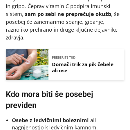
in gripo. Čeprav vitamin C podpira imunski
sistem,
sam po sebi ne preprečuje okužb
, še
posebej če zanemarimo spanje, gibanje,
raznoliko prehrano in druge ključne dejavnike
zdravja.
PREBERITE TUDI
Domači trik za pik čebele
ali ose
Kdo mora biti še posebej
previden
Osebe z ledvičnimi boleznimi
ali
nagnjenostjo k ledvičnim kamnom.