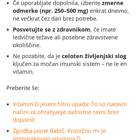
Če uporabljate dopolnila, izberite
zmerne
odmerke (npr. 250–500 mg)
enkrat dnevno,
ne večkrat čez dan brez potrebe.
Posvetujte se z zdravnikom
, če imate
ledvične težave ali posebne zdravstvene
okoliščine.
Ne pozabite, da je
celoten življenjski slog
ključen za močan imunski sistem – ne le en
vitamin.
Preberite še:
Vitamin D jeseni hitro upada: To so naravni
načini za ohranjanje zadostne ravni brez
dopolnil
Zgodba Jasne Babič: Kronično mi je
primanjkovalo vitamina D