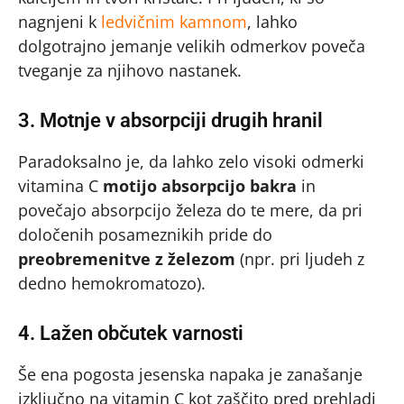
nagnjeni k
ledvičnim kamnom
, lahko
dolgotrajno jemanje velikih odmerkov poveča
tveganje za njihovo nastanek.
3. Motnje v absorpciji drugih hranil
Paradoksalno je, da lahko zelo visoki odmerki
vitamina C
motijo absorpcijo bakra
in
povečajo absorpcijo železa do te mere, da pri
določenih posameznikih pride do
preobremenitve z železom
(npr. pri ljudeh z
dedno hemokromatozo).
4. Lažen občutek varnosti
Še ena pogosta jesenska napaka je zanašanje
izključno na vitamin C kot zaščito pred prehladi