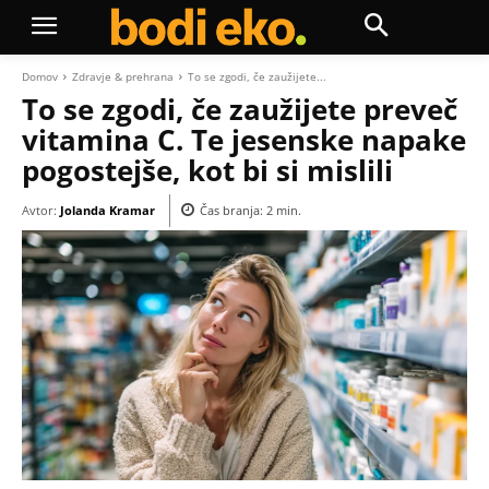
Domov
Zdravje & prehrana
To se zgodi, če zaužijete...
To se zgodi, če zaužijete preveč
vitamina C. Te jesenske napake
pogostejše, kot bi si mislili
Avtor:
Jolanda Kramar
Čas branja:
2
min.