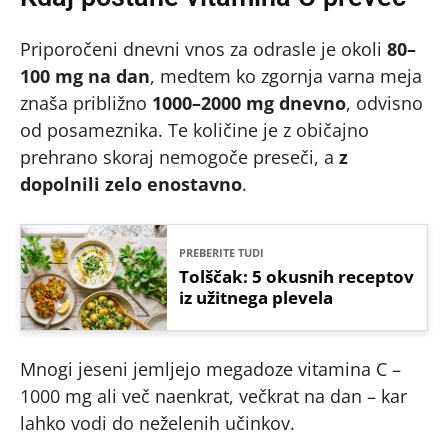
Priporočeni dnevni vnos za odrasle je okoli
80–
100 mg na dan
, medtem ko zgornja varna meja
znaša približno
1000–2000 mg dnevno
, odvisno
od posameznika. Te količine je z običajno
prehrano skoraj nemogoče preseči, a
z
dopolnili zelo enostavno
.
PREBERITE TUDI
Tolščak: 5 okusnih receptov
iz užitnega plevela
Mnogi jeseni jemljejo megadoze vitamina C –
1000 mg ali več naenkrat, večkrat na dan – kar
lahko vodi do neželenih učinkov.