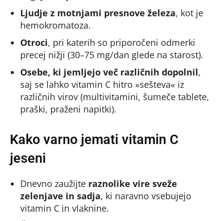
Ljudje z motnjami presnove železa
, kot je
hemokromatoza.
Otroci
, pri katerih so priporočeni odmerki
precej nižji (30–75 mg/dan glede na starost).
Osebe, ki jemljejo več različnih dopolnil
,
saj se lahko vitamin C hitro »sešteva« iz
različnih virov (multivitamini, šumeče tablete,
praški, praženi napitki).
Kako varno jemati vitamin C
jeseni
Dnevno zaužijte
raznolike vire sveže
zelenjave in sadja
, ki naravno vsebujejo
vitamin C in vlaknine.