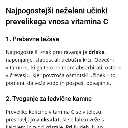
Najpogostejši neželeni učinki
prevelikega vnosa vitamina C
1. Prebavne težave
Najpogostejši znak pretiravanja je
driska
,
napenjanje, slabost ali trebušni krči. Odvečni
vitamin C, ki ga telo ne more absorbirati, ostane
v črevesju, kjer povzroča osmotski učinek – to
pomeni, da veže vodo in pospeši odvajanje.
2. Tveganje za ledvične kamne
Prevelike količine vitamina C se v telesu
presnavljajo v
oksalat
, ki se lahko veže s
kalcijem in tvori kristale. Pri ljudeh, ki so