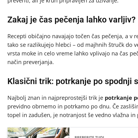
preveriti, ali je kruh pripravljen za uživanje.
Zakaj je čas pečenja lahko varljiv?
Recepti običajno navajajo točen čas pečenja, a v re
tako se razlikujejo hlebci – od majhnih štručk do 
vrsta moke in celo vreme lahko vplivajo na čas pe
način preverjanja.
Klasični trik: potrkanje po spodnji s
Najbolj znan in najpreprostejši trik je
potrkanje p
previdno obrnemo in potrkamo po dnu. Če zaslišimo
topel in zadušen, je notranjost še vedno vlažna i
PREBERITE TUDI