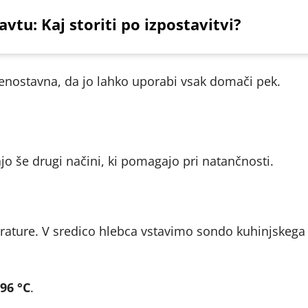
vtu: Kaj storiti po izpostavitvi?
j enostavna, da jo lahko uporabi vsak domači pek.
jo še drugi načini, ki pomagajo pri natančnosti.
erature. V sredico hlebca vstavimo sondo kuhinjskega
96 °C
.