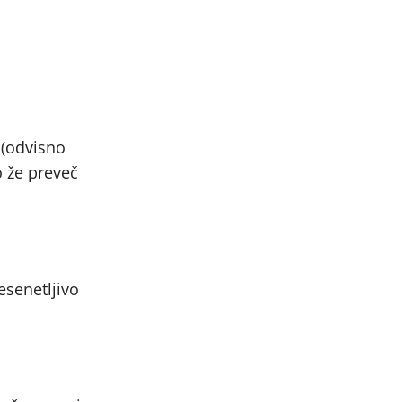
 (odvisno
o že preveč
esenetljivo