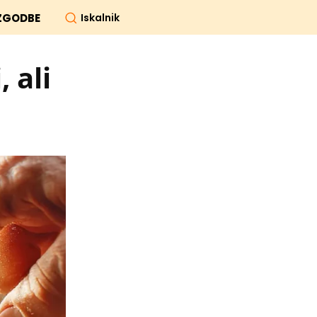
Iskalnik
ZGODBE
 ali