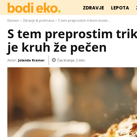
ZDRAVJE
LEPOTA
Domov
Zdravje & prehrana
S tem preprostim trikom boste...
S tem preprostim trik
je kruh že pečen
Avtor:
Jolanda Kramar
Čas branja:
2
min.