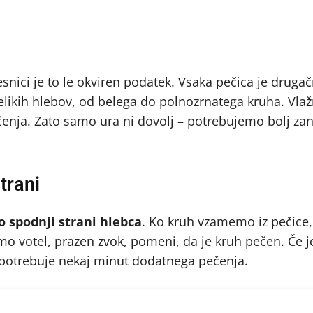
snici je to le okviren podatek. Vsaka pečica je drugač
velikih hlebov, od belega do polnozrnatega kruha. Vlaž
čenja. Zato samo ura ni dovolj – potrebujemo bolj zan
trani
o spodnji strani hlebca
. Ko kruh vzamemo iz pečice,
 votel, prazen zvok, pomeni, da je kruh pečen. Če je
n potrebuje nekaj minut dodatnega pečenja.