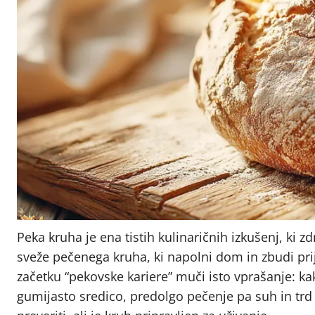
Peka kruha je ena tistih kulinaričnih izkušenj, ki zd
sveže pečenega kruha, ki napolni dom in zbudi pr
začetku “pekovske kariere” muči isto vprašanje: k
gumijasto sredico, predolgo pečenje pa suh in trd