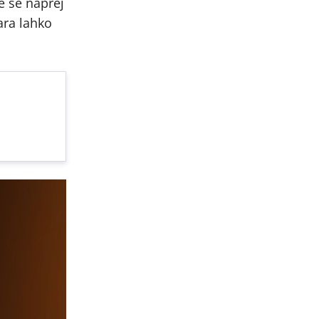
e še naprej
ara lahko