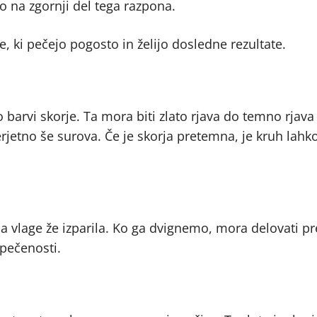
mo na zgornji del tega razpona.
e, ki pečejo pogosto in želijo dosledne rezultate.
 barvi skorje. Ta mora biti zlato rjava do temno rjava
verjetno še surova. Če je skorja pretemna, je kruh lahk
ina vlage že izparila. Ko ga dvignemo, mora delovati pr
 pečenosti.