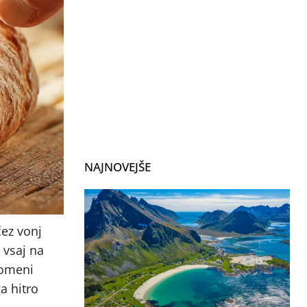
NAJNOVEJŠE
čez vonj
 vsaj na
pomeni
a hitro