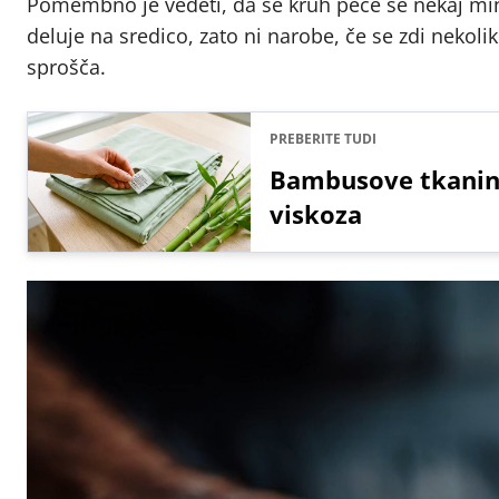
Pomembno je vedeti, da se kruh peče še nekaj min
deluje na sredico, zato ni narobe, če se zdi nekolik
sprošča.
PREBERITE TUDI
Bambusove tkanine 
viskoza