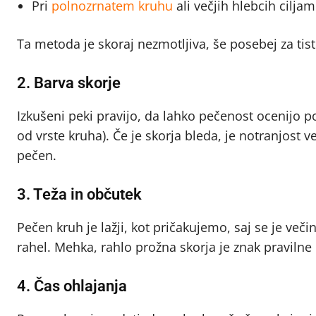
Pri
polnozrnatem kruhu
ali večjih hlebcih cilja
Ta metoda je skoraj nezmotljiva, še posebej za tist
2. Barva skorje
Izkušeni peki pravijo, da lahko pečenost ocenijo po
od vrste kruha). Če je skorja bleda, je notranjost 
pečen.
3. Teža in občutek
Pečen kruh je lažji, kot pričakujemo, saj se je več
rahel. Mehka, rahlo prožna skorja je znak pravilne
4. Čas ohlajanja