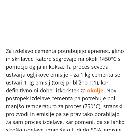
Za izdelavo cementa potrebujejo apnenec, glino
in skrilavec, katere segrevajo na okoli 1450°C s
pomočjo oglja in koksa. Ta proces seveda
ustvarja ogljikove emisije – za 1 kg cementa se
ustvari 1 kg emisij (torej približno 1:1), kar
definitivno ni dober izkoristek za
okolje
. Novi
postopek izdelave cementa pa potrebuje pol
manjšo temperaturo za proces (750°C), stranski
proizvodi in emisije pa se prav tako porabljajo
za sam proces izdelave, kar pomeni, da se lahko
stroški izdelave zmanjšajo tudi do 50%, emisije