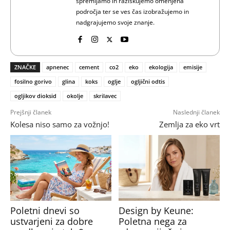
spremljamo in raziskujemo omenjena
področja ter se ves čas izobražujemo in
nadgrajujemo svoje znanje.
ZNAČKE
apnenec
cement
co2
eko
ekologija
emisije
fosilno gorivo
glina
koks
oglje
ogljični odtis
ogljikov dioksid
okolje
skrilavec
Prejšnji članek
Naslednji članek
Kolesa niso samo za vožnjo!
Zemlja za eko vrt
Poletni dnevi so
Design by Keune:
ustvarjeni za dobre
Poletna nega za