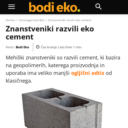
Domov
Uncategorized @sl
Znanstveniki razvili eko cement
Znanstveniki razvili eko
cement
Avtor:
Bodi Eko
Čas branja:
Less than 1
min.
Mehiški znanstveniki so razvili cement, ki bazira
na geopolimerih, katerega proizvodnja in
uporaba ima veliko manjši
ogljični odtis
od
klasičnega.