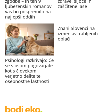
zgodbe – in teh 9
zdrave, sijoče in
ljubezenskih romanov
zaščitene lase
vas bo pospremilo na
najlepši oddih
Znani Slovenci na
izmenjavi rabljenih
oblačil
Psihologi razkrivajo: Če
se s psom pogovarjate
kot s človekom,
verjetno delite te
osebnostne lastnosti