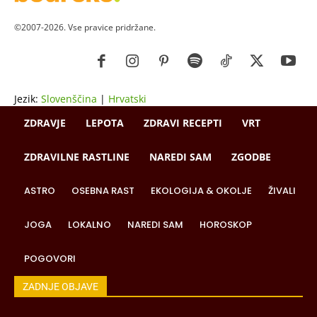
©2007-2026. Vse pravice pridržane.
Jezik:
Slovenščina
|
Hrvatski
ZDRAVJE
LEPOTA
ZDRAVI RECEPTI
VRT
ZDRAVILNE RASTLINE
NAREDI SAM
ZGODBE
ASTRO
OSEBNA RAST
EKOLOGIJA & OKOLJE
ŽIVALI
JOGA
LOKALNO
NAREDI SAM
HOROSKOP
POGOVORI
ZADNJE OBJAVE