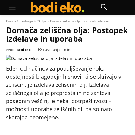
Domov
Ekologija & Okolje
Domača zeliščna olja: Postopek izdelave...
Domača zeliščna olja: Postopek
izdelave in uporaba
Avtor:
Bodi Eko
Čas branja:
4
min.
Eden od načinov za podaljševanje roka
obstojnosti blagodejnih snovi, ki se skrivajo v
zeliščih, je izdelava zeliščnih olj. Izdelava
zeliščnega olja je preprosta in ne zahteva
posebnih veščin, le nekaj potrpežljivosti –
možnosti uporabe zeliščnih olj pa so nato
skorajda neomejene.