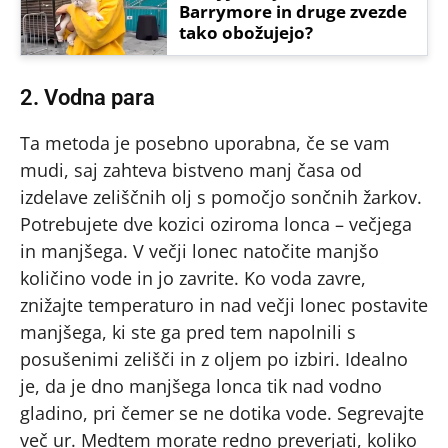
Barrymore in druge zvezde
tako obožujejo?
2. Vodna para
Ta metoda je posebno uporabna, če se vam
mudi, saj zahteva bistveno manj časa od
izdelave zeliščnih olj s pomočjo sončnih žarkov.
Potrebujete dve kozici oziroma lonca – večjega
in manjšega. V večji lonec natočite manjšo
količino vode in jo zavrite. Ko voda zavre,
znižajte temperaturo in nad večji lonec postavite
manjšega, ki ste ga pred tem napolnili s
posušenimi zelišči in z oljem po izbiri. Idealno
je, da je dno manjšega lonca tik nad vodno
gladino, pri čemer se ne dotika vode. Segrevajte
več ur. Medtem morate redno preverjati, koliko