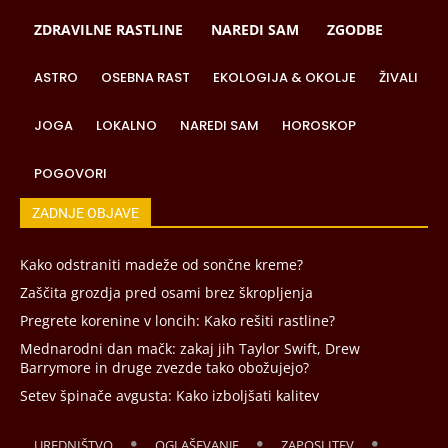
ZDRAVILNE RASTLINE
NAREDI SAM
ZGODBE
ASTRO
OSEBNA RAST
EKOLOGIJA & OKOLJE
ŽIVALI
JOGA
LOKALNO
NAREDI SAM
HOROSKOP
POGOVORI
ZADNJE OBJAVE
Kako odstraniti madeže od sončne kreme?
Zaščita grozdja pred osami brez škropljenja
Pregrete korenine v loncih: Kako rešiti rastline?
Mednarodni dan mačk: zakaj jih Taylor Swift, Drew
Barrymore in druge zvezde tako obožujejo?
Setev špinače avgusta: Kako izboljšati kalitev
UREDNIŠTVO
OGLAŠEVANJE
ZAPOSLITEV