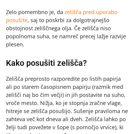
Zelo pomembno je, da
zelišča pred uporabo
posušite
, saj to poskrbi za dolgotrajnejšo
obstojnost zeliščnega olja. Če zelišča niso
popolnoma suha, se namreč precej lažje razvije
plesen.
Kako posušiti zelišča?
Zelišča preprosto razporedite po listih papirja
ali po starem časopisnem papirju (razmik med
zelišči naj bo čim večji) in jih postavite na suho,
vroče mesto. Nižja, ko je stopnja zračne vlage,
hitreje se zelišča posušijo. Sušenje praviloma ne
zahteva več kot dneva ali dveh. Zelišča lahko po
želji tudi povežete v šope (s pomočjo vrvice), ki