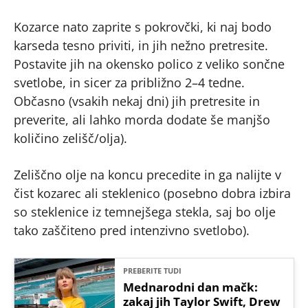
Kozarce nato zaprite s pokrovčki, ki naj bodo
karseda tesno priviti, in jih nežno pretresite.
Postavite jih na okensko polico z veliko sončne
svetlobe, in sicer za približno 2–4 tedne.
Občasno (vsakih nekaj dni) jih pretresite in
preverite, ali lahko morda dodate še manjšo
količino zelišč/olja).
Zeliščno olje na koncu precedite in ga nalijte v
čist kozarec ali steklenico (posebno dobra izbira
so steklenice iz temnejšega stekla, saj bo olje
tako zaščiteno pred intenzivno svetlobo).
PREBERITE TUDI
Mednarodni dan mačk:
zakaj jih Taylor Swift, Drew