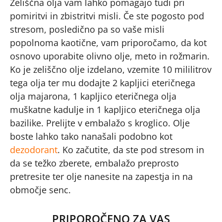
Zeliščna olja vam lahko pomagajo tudi pri
pomiritvi in zbistritvi misli. Če ste pogosto pod
stresom, posledično pa so vaše misli
popolnoma kaotične, vam priporočamo, da kot
osnovo uporabite olivno olje, meto in rožmarin.
Ko je zeliščno olje izdelano, vzemite 10 mililitrov
tega olja ter mu dodajte 2 kapljici eteričnega
olja majarona, 1 kapljico eteričnega olja
muškatne kadulje in 1 kapljico eteričnega olja
bazilike. Prelijte v embalažo s kroglico. Olje
boste lahko tako nanašali podobno kot
dezodorant
. Ko začutite, da ste pod stresom in
da se težko zberete, embalažo preprosto
pretresite ter olje nanesite na zapestja in na
območje senc.
PRIPOROČENO ZA VAS