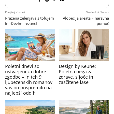
Prejšnji članek
Naslednji članek
Pražena zelenjava s tofujem
Alopecija areata – naravna
in riževimi rezanci
pomoč
Poletni dnevi so
Design by Keune:
ustvarjeni za dobre
Poletna nega za
zgodbe – in teh 9
zdrave, sijoče in
ljubezenskih romanov
zaščitene lase
vas bo pospremilo na
najlepši oddih