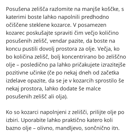
Posušena zelišča razlomite na manjše koščke, s
katerimi boste lahko napolnili predhodno
očiščene steklene kozarce. V posamezen
kozarec poskušajte spraviti čim večjo količino
posušenih zelišč, vendar pazite, da boste na
koncu pustili dovolj prostora za olje. Večja, ko
bo količina zelišč, bolj koncentrirano bo zeliščno
olje – posledično pa lahko pričakujete izrazitejše
pozitivne učinke (če po nekaj dneh od začetka
izdelave opazite, da se je v kozarcih sprostilo še
nekaj prostora, lahko dodate še malce
posušenih zelišč ali olja).
Ko so kozarci napolnjeni z zelišči, prilijte olje po
izbiri. Uporabite lahko praktično katero koli
bazno olje – olivno, mandljevo, sončnično itn.