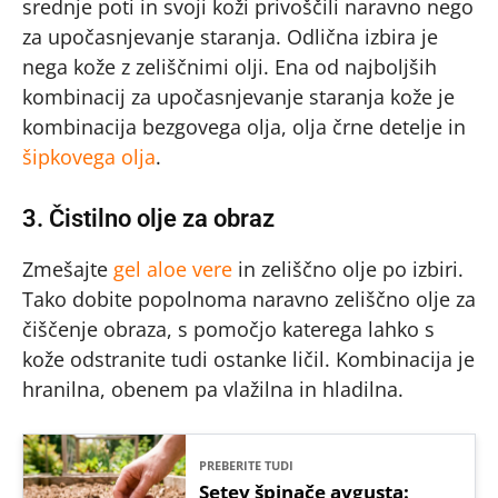
srednje poti in svoji koži privoščili naravno nego
za upočasnjevanje staranja. Odlična izbira je
nega kože z zeliščnimi olji. Ena od najboljših
kombinacij za upočasnjevanje staranja kože je
kombinacija bezgovega olja, olja črne detelje in
šipkovega olja
.
3. Čistilno olje za obraz
Zmešajte
gel aloe vere
in zeliščno olje po izbiri.
Tako dobite popolnoma naravno zeliščno olje za
čiščenje obraza, s pomočjo katerega lahko s
kože odstranite tudi ostanke ličil. Kombinacija je
hranilna, obenem pa vlažilna in hladilna.
PREBERITE TUDI
Setev špinače avgusta: