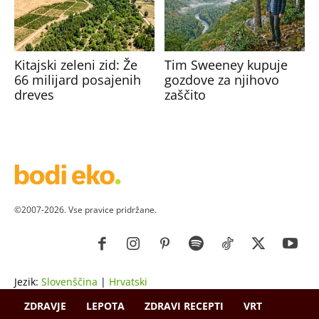
Kitajski zeleni zid: Že
Tim Sweeney kupuje
66 milijard posajenih
gozdove za njihovo
dreves
zaščito
©2007-2026. Vse pravice pridržane.
Jezik:
Slovenščina
|
Hrvatski
ZDRAVJE
LEPOTA
ZDRAVI RECEPTI
VRT