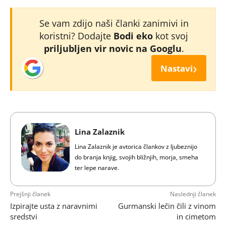
Se vam zdijo naši članki zanimivi in
koristni? Dodajte
Bodi eko
kot svoj
priljubljen vir novic na Googlu
.
›
Nastavi
Lina Zalaznik
Lina Zalaznik je avtorica člankov z ljubeznijo
do branja knjig, svojih bližnjih, morja, smeha
ter lepe narave.
Prejšnji članek
Naslednji članek
Izpirajte usta z naravnimi
Gurmanski lečin čili z vinom
sredstvi
in cimetom