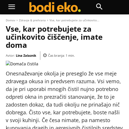
Domov
Zdravje & prehrana
Vse, kar potrebujete za učinkovito...
Vse, kar potrebujete za
učinkovito čiščenje, imate
doma
Avtor:
Lina Zalaznik
Čas branja:
1
min.
Onesnaževanje okolja je preseglo že vse meje
zdravega okusa in predvsem razuma. Vsi vemo,
da je pri uporabi mnogih čistil nujno potrebno
odpreti okna in prezračiti stanovanje, že to je
zadosten dokaz, da tudi okolju ne prinašajo nič
dobrega. Čisto vse, kar potrebujete, boste našli
v svoji kuhinji. Če česa nimate, pa namesto
kupovanja dragih in agresivnih čistilnih sredstev