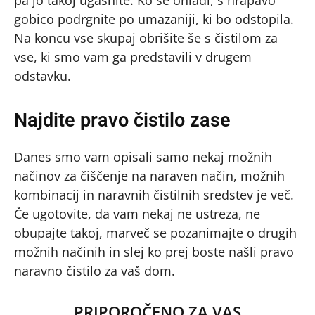
pa jo takoj ugasnite. Ko se ohladi, s hrapavo
gobico podrgnite po umazaniji, ki bo odstopila.
Na koncu vse skupaj obrišite še s čistilom za
vse, ki smo vam ga predstavili v drugem
odstavku.
Najdite pravo čistilo zase
Danes smo vam opisali samo nekaj možnih
načinov za čiščenje na naraven način, možnih
kombinacij in naravnih čistilnih sredstev je več.
Če ugotovite, da vam nekaj ne ustreza, ne
obupajte takoj, marveč se pozanimajte o drugih
možnih načinih in slej ko prej boste našli pravo
naravno čistilo za vaš dom.
PRIPOROČENO ZA VAS