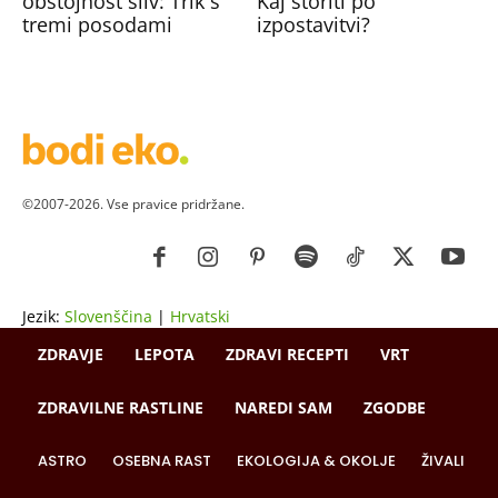
obstojnost sliv: Trik s
Kaj storiti po
tremi posodami
izpostavitvi?
©2007-2026. Vse pravice pridržane.
Jezik:
Slovenščina
|
Hrvatski
ZDRAVJE
LEPOTA
ZDRAVI RECEPTI
VRT
ZDRAVILNE RASTLINE
NAREDI SAM
ZGODBE
ASTRO
OSEBNA RAST
EKOLOGIJA & OKOLJE
ŽIVALI