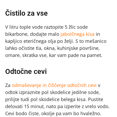
Čistilo za vse
V litru tople vode raztopite 5 žlic sode
bikarbone, dodajte malo
jabolčnega kisa
in
kapljico eteričnega olja po želji. S to mešanico
lahko očistite tla, okna, kuhinjske površine,
omare, skratka vse, kar vam pade na pamet.
Odtočne cevi
Za
odmaševanje in čiščenje odtočnih cevi
v
odtok izpraznite pol skodelice jedilne sode,
prilijte tudi pol skodelice belega kisa. Pustite
delovati 15 minut, nato pa izperite z vrelo vodo.
Cevi bodo čiste, okolje pa vam bo hvaležno.