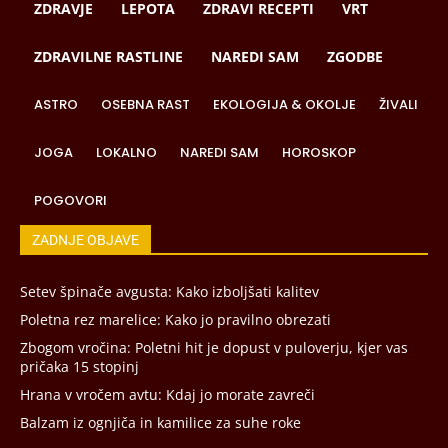
ZDRAVJE
LEPOTA
ZDRAVI RECEPTI
VRT
ZDRAVILNE RASTLINE
NAREDI SAM
ZGODBE
ASTRO
OSEBNA RAST
EKOLOGIJA & OKOLJE
ŽIVALI
JOGA
LOKALNO
NAREDI SAM
HOROSKOP
POGOVORI
ZADNJE OBJAVE
Setev špinače avgusta: Kako izboljšati kalitev
Poletna rez marelice: Kako jo pravilno obrezati
Zbogom vročina: Poletni hit je dopust v puloverju, kjer vas
pričaka 15 stopinj
Hrana v vročem avtu: Kdaj jo morate zavreči
Balzam iz ognjiča in kamilice za suhe roke