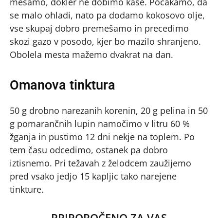
mešamo, dokler ne dobimo kaše. Počakamo, da
se malo ohladi, nato pa dodamo kokosovo olje,
vse skupaj dobro premešamo in precedimo
skozi gazo v posodo, kjer bo mazilo shranjeno.
Obolela mesta mažemo dvakrat na dan.
Omanova tinktura
50 g drobno narezanih korenin, 20 g pelina in 50
g pomarančnih lupin namočimo v litru 60 %
žganja in pustimo 12 dni nekje na toplem. Po
tem času odcedimo, ostanek pa dobro
iztisnemo. Pri težavah z želodcem zaužijemo
pred vsako jedjo 15 kapljic tako narejene
tinkture.
PRIPOROČENO ZA VAS