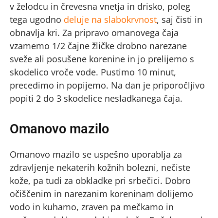
v želodcu in črevesna vnetja in drisko, poleg
tega ugodno
deluje na slabokrvnost
, saj čisti in
obnavlja kri. Za pripravo omanovega čaja
vzamemo 1/2 čajne žličke drobno narezane
sveže ali posušene korenine in jo prelijemo s
skodelico vroče vode. Pustimo 10 minut,
precedimo in popijemo. Na dan je priporočljivo
popiti 2 do 3 skodelice nesladkanega čaja.
Omanovo mazilo
Omanovo mazilo se uspešno uporablja za
zdravljenje nekaterih kožnih bolezni, nečiste
kože, pa tudi za obkladke pri srbečici. Dobro
očiščenim in narezanim koreninam dolijemo
vodo in kuhamo, zraven pa mečkamo in