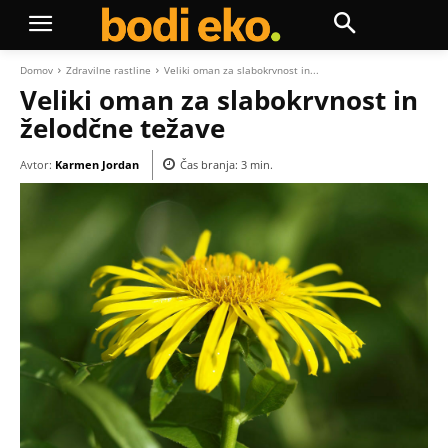
Domov
Zdravilne rastline
Veliki oman za slabokrvnost in...
Veliki oman za slabokrvnost in
želodčne težave
Avtor:
Karmen Jordan
Čas branja:
3
min.