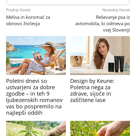
Prejšnji članek
Naslednji članek
Melisa in koromač za
Reševanje psa iz
obnovo živčevja
avtomobila, ki odmeva po
vsej Sloveniji
Poletni dnevi so
Design by Keune:
ustvarjeni za dobre
Poletna nega za
zgodbe – in teh 9
zdrave, sijoče in
ljubezenskih romanov
zaščitene lase
vas bo pospremilo na
najlepši oddih