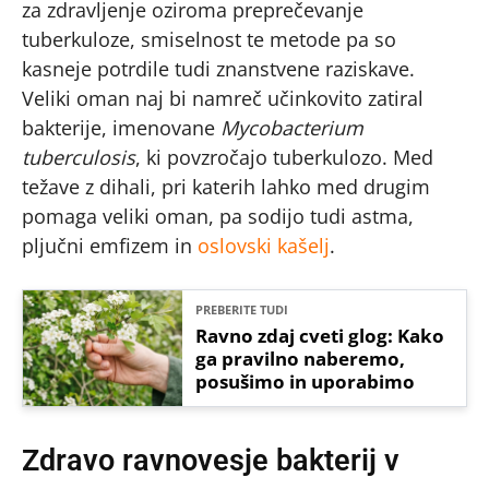
za zdravljenje oziroma preprečevanje
tuberkuloze, smiselnost te metode pa so
kasneje potrdile tudi znanstvene raziskave.
Veliki oman naj bi namreč učinkovito zatiral
bakterije, imenovane
Mycobacterium
tuberculosis
, ki povzročajo tuberkulozo. Med
težave z dihali, pri katerih lahko med drugim
pomaga veliki oman, pa sodijo tudi astma,
pljučni emfizem in
oslovski kašelj
.
PREBERITE TUDI
Ravno zdaj cveti glog: Kako
ga pravilno naberemo,
posušimo in uporabimo
Zdravo ravnovesje bakterij v