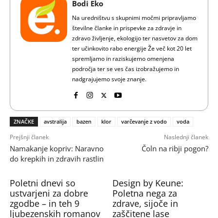
Bodi Eko
Na uredništvu s skupnimi močmi pripravljamo
številne članke in prispevke za zdravje in
zdravo življenje, ekologijo ter nasvetov za dom
ter učinkovito rabo energije Že več kot 20 let
spremljamo in raziskujemo omenjena
področja ter se ves čas izobražujemo in
nadgrajujemo svoje znanje.
ZNAČKE
avstralija
bazen
klor
varčevanje z vodo
voda
Prejšnji članek
Naslednji članek
Namakanje kopriv: Naravno
Čoln na ribji pogon?
do krepkih in zdravih rastlin
Poletni dnevi so
Design by Keune:
ustvarjeni za dobre
Poletna nega za
zgodbe – in teh 9
zdrave, sijoče in
ljubezenskih romanov
zaščitene lase