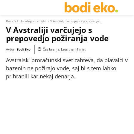
Domov
Uncategorized @sl
V Avstraliji varčujejo s prepovedjo...
V Avstraliji varčujejo s
prepovedjo požiranja vode
Avtor:
Bodi Eko
Čas branja:
Less than 1
min.
Avstralski proračunski svet zahteva, da plavalci v
bazenih ne požirajo vode, saj bi s tem lahko
prihranili kar nekaj denarja.