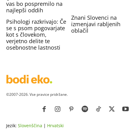
vas bo pospremilo na
najlepši oddih
Znani Slovenci na
Psihologi razkrivajo: Če
izmenjavi rabljenih
se s psom pogovarjate
oblačil
kot s človekom,
verjetno delite te
osebnostne lastnosti
©2007-2026. Vse pravice pridržane.
Jezik:
Slovenščina
|
Hrvatski
ZDRAVJE
LEPOTA
ZDRAVI RECEPTI
VRT