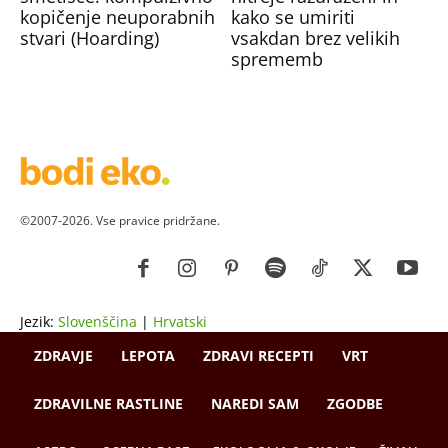
kopičenje neuporabnih
kako se umiriti
stvari (Hoarding)
vsakdan brez velikih
sprememb
©2007-2026. Vse pravice pridržane.
Jezik:
Slovenščina
|
Hrvatski
ZDRAVJE
LEPOTA
ZDRAVI RECEPTI
VRT
ZDRAVILNE RASTLINE
NAREDI SAM
ZGODBE