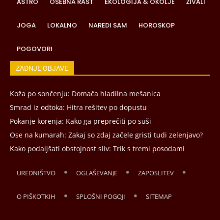
ASTRO
OSEBNA RAST
EKOLOGIJA & OKOLJE
ŽIVALI
JOGA
LOKALNO
NAREDI SAM
HOROSKOP
POGOVORI
ZADNJE OBJAVE
Koža po sončenju: Domača hladilna mešanica
Smrad iz odtoka: Hitra rešitev po dopustu
Pokanje korenja: Kako ga preprečiti po suši
Ose na kumarah: Zakaj so zdaj začele gristi tudi zelenjavo?
Kako podaljšati obstojnost sliv: Trik s tremi posodami
UREDNIŠTVO
OGLAŠEVANJE
ZAPOSLITEV
O PIŠKOTKIH
SPLOŠNI POGOJI
SITEMAP