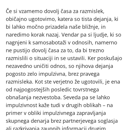
Če si vzamemo dovolj časa za razmislek,
običajno ugotovimo, katera so tista dejanja, ki
bi lahko močno prizadela naše bližnje, in
naredimo korak nazaj. Vendar pa si ljudje, ki so
nagnjeni k samosabotaži v odnosih, namerno
ne pustijo dovolj časa za to, da bi trezno
razmislili o situaciji in se ustavili. Ker poskušajo
nezavedno uničiti odnos, so njihova dejanja
pogosto zelo impulzivna, brez pravega
razmisleka. Kot ste verjetno že ugotovili, je ena
od najpogostejših posledic tovrstnega
obnašanja nezvestoba. Seveda pa se lahko
impulzivnost kaže tudi v drugih oblikah – na
primer v obliki impulzivnega zapravljanja
skupnega denarja brez partnerjevega soglasja
ali razkrivanja zaupnih informacij drugim