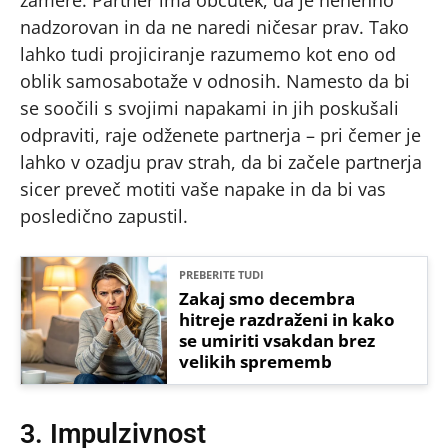
zamere. Partner ima občutek, da je nenehno
nadzorovan in da ne naredi ničesar prav. Tako
lahko tudi projiciranje razumemo kot eno od
oblik samosabotaže v odnosih. Namesto da bi
se soočili s svojimi napakami in jih poskušali
odpraviti, raje odženete partnerja – pri čemer je
lahko v ozadju prav strah, da bi začele partnerja
sicer preveč motiti vaše napake in da bi vas
posledično zapustil.
PREBERITE TUDI
Zakaj smo decembra
hitreje razdraženi in kako
se umiriti vsakdan brez
velikih sprememb
3. Impulzivnost