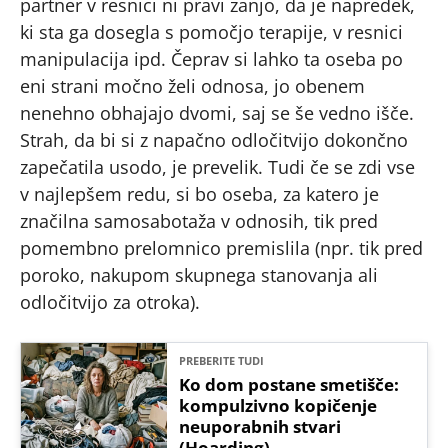
partner v resnici ni pravi zanjo, da je napredek,
ki sta ga dosegla s pomočjo terapije, v resnici
manipulacija ipd. Čeprav si lahko ta oseba po
eni strani močno želi odnosa, jo obenem
nenehno obhajajo dvomi, saj se še vedno išče.
Strah, da bi si z napačno odločitvijo dokončno
zapečatila usodo, je prevelik. Tudi če se zdi vse
v najlepšem redu, si bo oseba, za katero je
značilna samosabotaža v odnosih, tik pred
pomembno prelomnico premislila (npr. tik pred
poroko, nakupom skupnega stanovanja ali
odločitvijo za otroka).
PREBERITE TUDI
Ko dom postane smetišče:
kompulzivno kopičenje
neuporabnih stvari
(Hoarding)