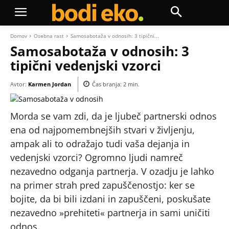
Domov
Osebna rast
Samosabotaža v odnosih: 3 tipični...
Samosabotaža v odnosih: 3
tipični vedenjski vzorci
Avtor:
Karmen Jordan
Čas branja:
2
min.
Morda se vam zdi, da je ljubeč partnerski odnos
ena od najpomembnejših stvari v življenju,
ampak ali to odražajo tudi vaša dejanja in
vedenjski vzorci? Ogromno ljudi namreč
nezavedno odganja partnerja. V ozadju je lahko
na primer strah pred zapuščenostjo: ker se
bojite, da bi bili izdani in zapuščeni, poskušate
nezavedno »prehiteti« partnerja in sami uničiti
odnos.