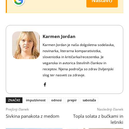
Nastavi
Karmen Jordan
Karmen Jordan je naša dolgoletna sodelavka,
novinarka, literarna komparativistka,
slovenistka in kritičarka/recezentka. Je
veganska in avtorica številnih člankov in
receptov. Njena področja so zdrav življenjski
slog ter nasveti za zdravje.
ZNAČKE
impulzivnost
odnosi
prepir
sabotaža
Prejšnji članek
Naslednji članek
Sivkina panakota z medom
Topla solata z bučkami in
lešniki