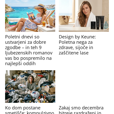
Poletni dnevi so
Design by Keune:
ustvarjeni za dobre
Poletna nega za
zgodbe – in teh 9
zdrave, sijoče in
ljubezenskih romanov
zaščitene lase
vas bo pospremilo na
najlepši oddih
Ko dom postane
Zakaj smo decembra
smetišče: kompulzivno
hitreje razdraženi in