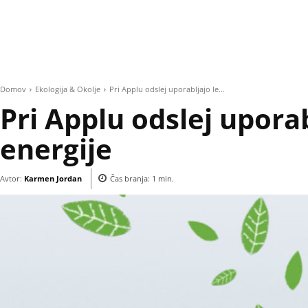
Domov
Ekologija & Okolje
Pri Applu odslej uporabljajo le...
Pri Applu odslej uporab
energije
Avtor:
Karmen Jordan
Čas branja:
1
min.