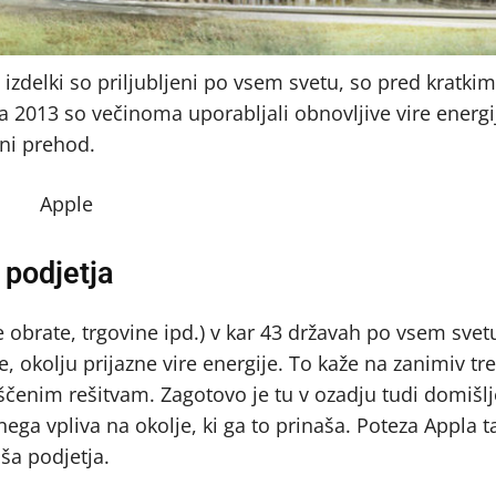
zdelki so priljubljeni po vsem svetu, so pred kratkim
eta 2013 so večinoma uporabljali obnovljive vire energi
tni prehod.
podjetja
 obrate, trgovine ipd.) v kar 43 državah po vsem svet
 okolju prijazne vire energije. To kaže na zanimiv tre
ščenim rešitvam. Zagotovo je tu v ozadju tudi domišl
ega vpliva na okolje, ki ga to prinaša. Poteza Appla t
ša podjetja.