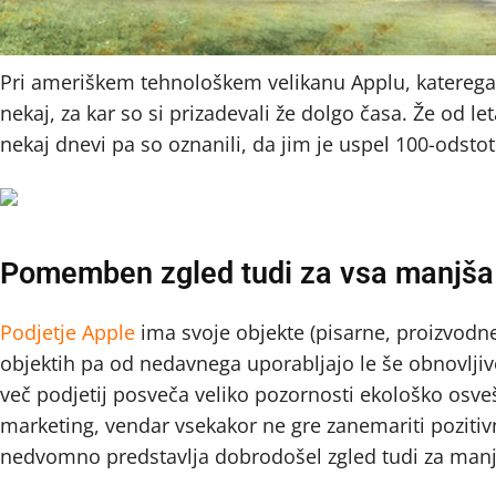
Pri ameriškem tehnološkem velikanu Applu, katerega i
nekaj, za kar so si prizadevali že dolgo časa. Že od l
nekaj dnevi pa so oznanili, da jim je uspel 100-odsto
Pomemben zgled tudi za vsa manjša 
Podjetje Apple
ima svoje objekte (pisarne, proizvodne
objektih pa od nedavnega uporabljajo le še obnovljive,
več podjetij posveča veliko pozornosti ekološko osve
marketing, vendar vsekakor ne gre zanemariti pozitivn
nedvomno predstavlja dobrodošel zgled tudi za manj