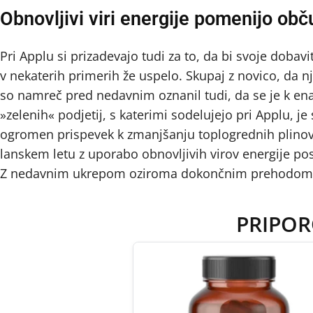
Obnovljivi viri energije pomenijo ob
Pri Applu si prizadevajo tudi za to, da bi svoje dobav
v nekaterih primerih že uspelo. Skupaj z novico, da nj
so namreč pred nedavnim oznanil tudi, da se je k en
»zelenih« podjetij, s katerimi sodelujejo pri Applu, je
ogromen prispevek k zmanjšanju toplogrednih plinov. 
lanskem letu z uporabo obnovljivih virov energije pos
Z nedavnim ukrepom oziroma dokončnim prehodom bo 
PRIPOR