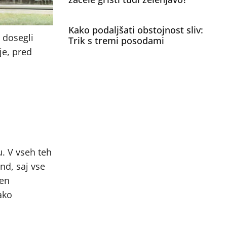
Kako podaljšati obstojnost sliv:
 dosegli
Trik s tremi posodami
je, pred
u. V vseh teh
nd, saj vse
jen
ako