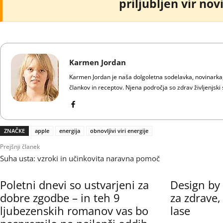
priljubljen vir no
Karmen Jordan
Karmen Jordan je naša dolgoletna sodelavka, novinarka, l
člankov in receptov. Njena področja so zdrav življenjski 
ZNAČKE
apple
energija
obnovljivi viri energije
Prejšnji članek
Suha usta: vzroki in učinkovita naravna pomoč
Poletni dnevi so ustvarjeni za
Design by
dobre zgodbe – in teh 9
za zdrave,
ljubezenskih romanov vas bo
lase