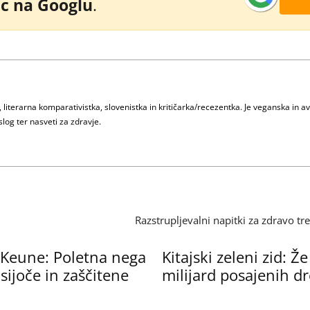
vic na Googlu
.
iterarna komparativistka, slovenistka in kritičarka/recezentka. Je veganska in avt
slog ter nasveti za zdravje.
Razstrupljevalni napitki za zdravo t
 Keune: Poletna nega
Kitajski zeleni zid: Ž
 sijoče in zaščitene
milijard posajenih d