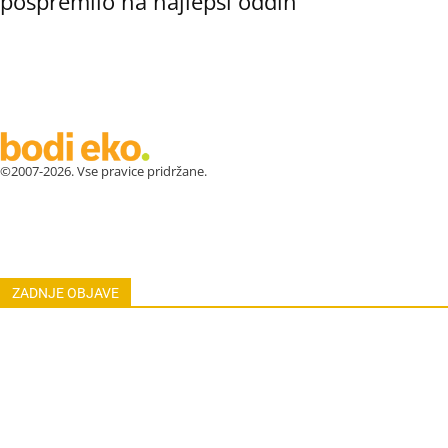
pospremilo na najlepši oddih
©2007-2026. Vse pravice pridržane.
ZDRAVJE
LEPOTA
ZDRAVI RECEPTI
VRT
ZDRAVILN
ASTRO
OSEBNA RAST
EKOLOGIJA & OKOLJE
ŽIVALI
JO
ZADNJE OBJAVE
Koža po sončenju: Domača hladilna mešanica
Smrad iz odtoka: Hitra rešitev po dopustu
Pokanje korenja: Kako ga preprečiti po suši
Ose na kumarah: Zakaj so zdaj začele gristi tudi zelenjavo?
Kako podaljšati obstojnost sliv: Trik s tremi posodami