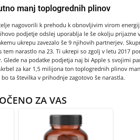
čutno manj toplogrednih plinov
itelje nagovorili k prehodu k obnovljivim virom energij
ihovo podjetje odslej uporablja le še okolju prijazne v
akemu ukrepu zavezalo še 9 njihovih partnerjev. Skup
 s tem narastlo na 23. Ti ukrepi so zgolj v letu 2017 p
Glede na podatke podjetja naj bi Apple s svojimi par
krbel za kar 1,5 milijona ton toplogrednih plinov manj
ta številka v prihodnje zagotovo še narastla.
OČENO ZA VAS