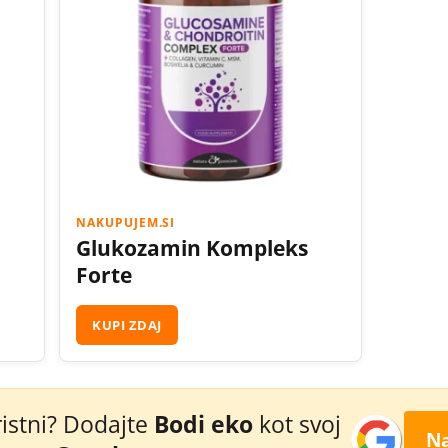
NAKUPUJEM.SI
Glukozamin Kompleks
Forte
KUPI ZDAJ
ristni? Dodajte
Bodi eko
kot svoj
Na