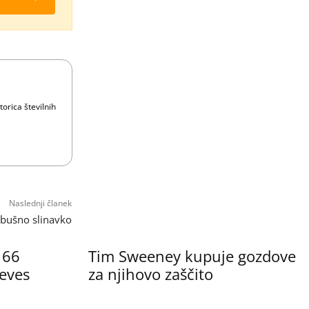
orica številnih
Naslednji članek
rebušno slinavko
e 66
Tim Sweeney kupuje gozdove
reves
za njihovo zaščito