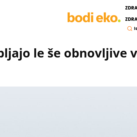
ZDR
ZDRA
I
ljajo le še obnovljive v