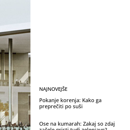
NAJNOVEJŠE
Pokanje korenja: Kako ga
preprečiti po suši
Ose na kumarah: Zakaj so zdaj
začele gristi tudi zelenjavo?