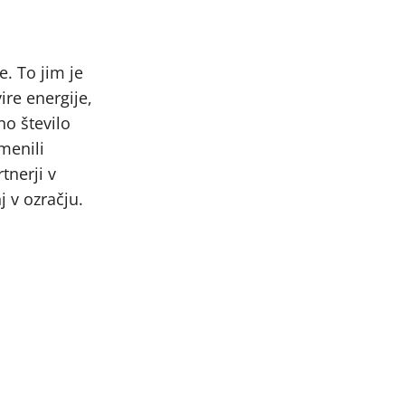
e. To jim je
ire energije,
no število
omenili
tnerji v
 v ozračju.