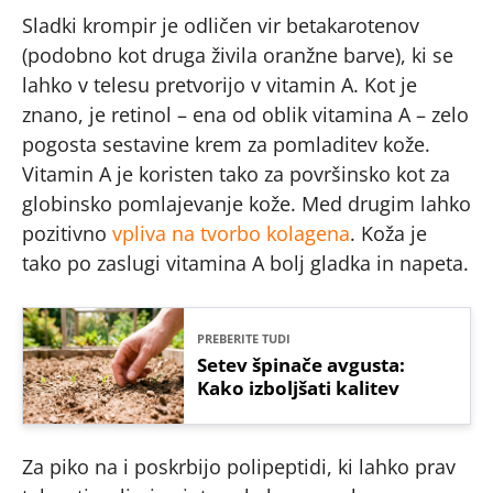
Sladki krompir je odličen vir betakarotenov
(podobno kot druga živila oranžne barve), ki se
lahko v telesu pretvorijo v vitamin A. Kot je
znano, je retinol – ena od oblik vitamina A – zelo
pogosta sestavine krem za pomladitev kože.
Vitamin A je koristen tako za površinsko kot za
globinsko pomlajevanje kože. Med drugim lahko
pozitivno
vpliva na tvorbo kolagena
. Koža je
tako po zaslugi vitamina A bolj gladka in napeta.
PREBERITE TUDI
Setev špinače avgusta:
Kako izboljšati kalitev
Za piko na i poskrbijo polipeptidi, ki lahko prav