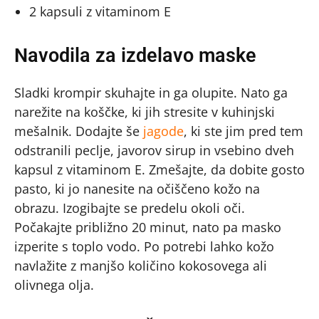
2 kapsuli z vitaminom E
Navodila za izdelavo maske
Sladki krompir skuhajte in ga olupite. Nato ga
narežite na koščke, ki jih stresite v kuhinjski
mešalnik. Dodajte še
jagode
, ki ste jim pred tem
odstranili peclje, javorov sirup in vsebino dveh
kapsul z vitaminom E. Zmešajte, da dobite gosto
pasto, ki jo nanesite na očiščeno kožo na
obrazu. Izogibajte se predelu okoli oči.
Počakajte približno 20 minut, nato pa masko
izperite s toplo vodo. Po potrebi lahko kožo
navlažite z manjšo količino kokosovega ali
olivnega olja.