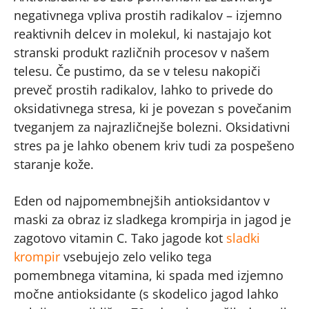
negativnega vpliva prostih radikalov – izjemno
reaktivnih delcev in molekul, ki nastajajo kot
stranski produkt različnih procesov v našem
telesu. Če pustimo, da se v telesu nakopiči
preveč prostih radikalov, lahko to privede do
oksidativnega stresa, ki je povezan s povečanim
tveganjem za najrazličnejše bolezni. Oksidativni
stres pa je lahko obenem kriv tudi za pospešeno
staranje kože.
Eden od najpomembnejših antioksidantov v
maski za obraz iz sladkega krompirja in jagod je
zagotovo vitamin C. Tako jagode kot
sladki
krompir
vsebujejo zelo veliko tega
pomembnega vitamina, ki spada med izjemno
močne antioksidante (s skodelico jagod lahko