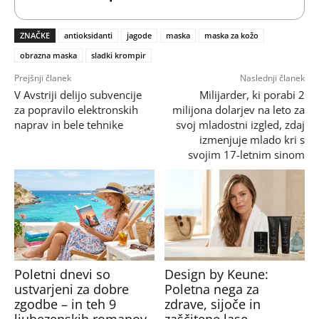
ZNAČKE
antioksidanti
jagode
maska
maska za kožo
obrazna maska
sladki krompir
Prejšnji članek
Naslednji članek
V Avstriji delijo subvencije
Milijarder, ki porabi 2
za popravilo elektronskih
milijona dolarjev na leto za
naprav in bele tehnike
svoj mladostni izgled, zdaj
izmenjuje mlado kri s
svojim 17-letnim sinom
Poletni dnevi so
Design by Keune:
ustvarjeni za dobre
Poletna nega za
zgodbe – in teh 9
zdrave, sijoče in