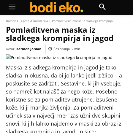
Domov
Lepota & Kozmetika
Pomladitvena maska iz sladkega krompirja...
Pomladitvena maska iz
sladkega krompirja in jagod
Avtor:
Karmen Jordan
Čas branja:
2
min.
Maska iz sladkega krompirja in jagod je tako
sladka in okusna, da bi jo lahko jedli z žlico – a
poskusite se zadržati. Sestavine, ki jih vsebuje,
so namreč kot nalašč za nego kože. Posebno
koristne so za pomladitev utrujene, izsušene
kože, ki ji manjka življenja. Za pomladitveni
učinek sta v največji meri zaslužni dve skupini
snovi, ki jih lahko najdemo v maski za obraz iz
sladkega krompirja in jagod, in sicer