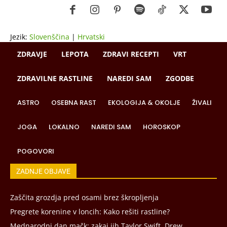
Jezik:
Slovenščina
|
Hrvatski
ZDRAVJE
LEPOTA
ZDRAVI RECEPTI
VRT
ZDRAVILNE RASTLINE
NAREDI SAM
ZGODBE
ASTRO
OSEBNA RAST
EKOLOGIJA & OKOLJE
ŽIVALI
JOGA
LOKALNO
NAREDI SAM
HOROSKOP
POGOVORI
ZADNJE OBJAVE
Zaščita grozdja pred osami brez škropljenja
Pregrete korenine v loncih: Kako rešiti rastline?
Mednarodni dan mačk: zakaj jih Taylor Swift, Drew