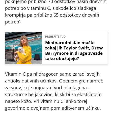
pokrijemo približno 70 odstotkov naših dnevnih
potreb po vitaminu C, s skodelico sladkega
krompirja pa približno 65 odstotkov dnevnih
potreb).
PREBERITE TUDI
Mednarodni dan mačk:
zakaj jih Taylor Swift, Drew
Barrymore in druge zvezde
tako obožujejo?
Vitamin C pa ni dragocen samo zaradi svojih
antioksidativnih učinkov. Obenem gre namreč
za snov, ki je nujna za tvorbo kolagena –
strukturne beljakovine, ki skrbi za elastično in
napeto kožo. Pri vitaminu C lahko torej
govorimo o dvojnem pomladitvenem učinku.