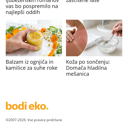
ljubezenskih romanov
zaščitene lase
vas bo pospremilo na
najlepši oddih
Balzam iz ognjiča in
Koža po sončenju:
kamilice za suhe roke
Domača hladilna
mešanica
©2007-2026. Vse pravice pridržane.