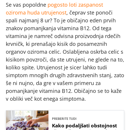
Se vas popoldne
pogosto loti zaspanost
oziroma huda utrujenost
, čeprav ste ponoči
spali najmanj 8 ur? To je običajno eden prvih
znakov pomanjkanja vitamina B12. Od tega
vitamina je namreč odvisna proizvodnja rdečih
krvničk, ki prenašajo kisik do posameznih
organov oziroma celic. Oslabljena oskrba celic s
kisikom povzroči, da ste utrujeni, ne glede na to,
koliko spite. Utrujenost je sicer lahko tudi
simptom mnogih drugih zdravstvenih stanj, zato
še ni nujno, da gre v vašem primeru za
pomanjkanje vitamina B12. Običajno se to kaže
v obliki več kot enega simptoma.
PREBERITE TUDI
Kako podaljšati obstojnost