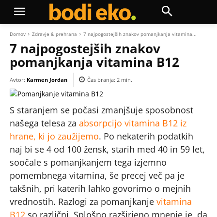
Domov
Zdravje & prehrana
7 najpogostejših znakov pomanjkanja vitamina...
7 najpogostejših znakov
pomanjkanja vitamina B12
Avtor:
Karmen Jordan
Čas branja:
2
min.
S staranjem se počasi zmanjšuje sposobnost
našega telesa za
absorpcijo vitamina B12 iz
hrane, ki jo zaužijemo
. Po nekaterih podatkih
naj bi se 4 od 100 žensk, starih med 40 in 59 let,
soočale s pomanjkanjem tega izjemno
pomembnega vitamina, še precej več pa je
takšnih, pri katerih lahko govorimo o mejnih
vrednostih. Razlogi za pomanjkanje
vitamina
B12
so različni. Splošno razširjeno mnenje je, da