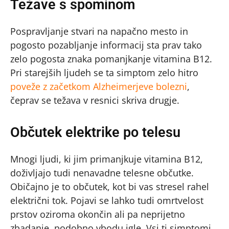
Težave s spominom
Pospravljanje stvari na napačno mesto in
pogosto pozabljanje informacij sta prav tako
zelo pogosta znaka pomanjkanje vitamina B12.
Pri starejših ljudeh se ta simptom zelo hitro
poveže z začetkom Alzheimerjeve bolezni
,
čeprav se težava v resnici skriva drugje.
Občutek elektrike po telesu
Mnogi ljudi, ki jim primanjkuje vitamina B12,
doživljajo tudi nenavadne telesne občutke.
Običajno je to občutek, kot bi vas stresel rahel
električni tok. Pojavi se lahko tudi omrtvelost
prstov oziroma okončin ali pa neprijetno
zbadanje, podobno vbodu igle. Vsi ti simptomi