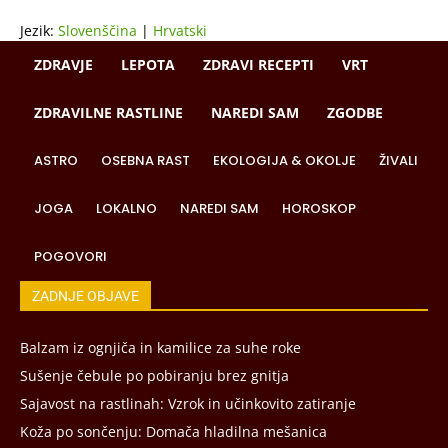
Jezik:
Slovenščina
|
Hrvatski
ZDRAVJE
LEPOTA
ZDRAVI RECEPTI
VRT
ZDRAVILNE RASTLINE
NAREDI SAM
ZGODBE
ASTRO
OSEBNA RAST
EKOLOGIJA & OKOLJE
ŽIVALI
JOGA
LOKALNO
NAREDI SAM
HOROSKOP
POGOVORI
ZADNJE OBJAVE
Balzam iz ognjiča in kamilice za suhe roke
Sušenje čebule po pobiranju brez gnitja
Sajavost na rastlinah: Vzrok in učinkovito zatiranje
Koža po sončenju: Domača hladilna mešanica