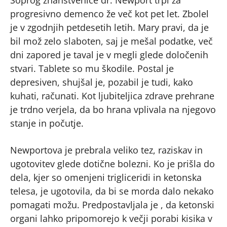
Soprog znanstvenice dr. Newport trpi za
progresivno demenco že več kot pet let. Zbolel
je v zgodnjih petdesetih letih. Mary pravi, da je
bil mož zelo slaboten, saj je mešal podatke, več
dni zapored je taval je v megli glede določenih
stvari. Tablete so mu škodile. Postal je
depresiven, shujšal je, pozabil je tudi, kako
kuhati, računati. Kot ljubiteljica zdrave prehrane
je trdno verjela, da bo hrana vplivala na njegovo
stanje in počutje.
Newportova je prebrala veliko tez, raziskav in
ugotovitev glede dotične bolezni. Ko je prišla do
dela, kjer so omenjeni trigliceridi in ketonska
telesa, je ugotovila, da bi se morda dalo nekako
pomagati možu. Predpostavljala je , da ketonski
organi lahko pripomorejo k večji porabi kisika v