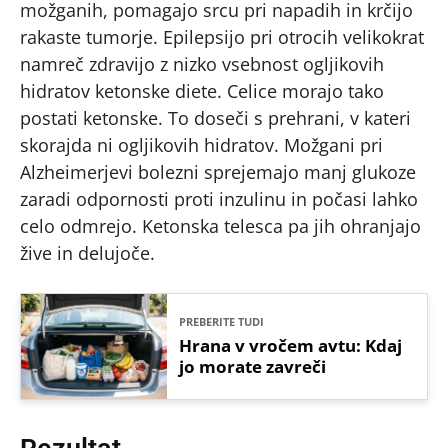
možganih, pomagajo srcu pri napadih in krčijo
rakaste tumorje. Epilepsijo pri otrocih velikokrat
namreč zdravijo z nizko vsebnost ogljikovih
hidratov ketonske diete. Celice morajo tako
postati ketonske. To doseči s prehrani, v kateri
skorajda ni ogljikovih hidratov. Možgani pri
Alzheimerjevi bolezni sprejemajo manj glukoze
zaradi odpornosti proti inzulinu in počasi lahko
celo odmrejo. Ketonska telesca pa jih ohranjajo
žive in delujoče.
PREBERITE TUDI
Hrana v vročem avtu: Kdaj
jo morate zavreči