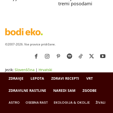
tremi posodami
©2007-2026. Vse pravice pridržane.
Jezik:
Slovenščina
|
Hrvatski
ZDRAVJE
LEPOTA
ZDRAVI RECEPTI
VRT
ZDRAVILNE RASTLINE
NAREDI SAM
ZGODBE
ASTRO
OSEBNA RAST
EKOLOGIJA & OKOLJE
ŽIVALI