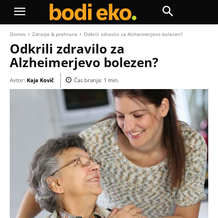
Domov
Zdravje & prehrana
Odkrili zdravilo za Alzheimerjevo bolezen?
Odkrili zdravilo za
Alzheimerjevo bolezen?
Avtor:
Kaja Kovič
Čas branja:
1
min.