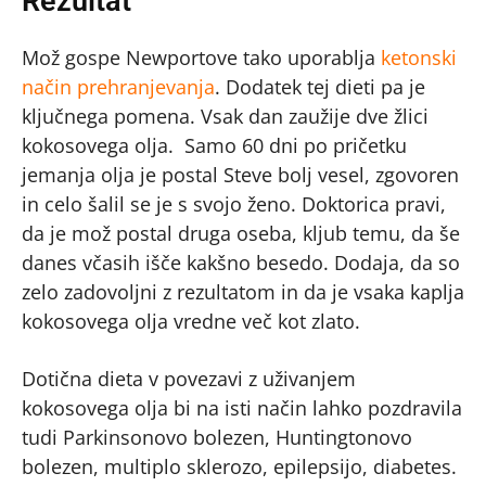
Rezultat
Mož gospe Newportove tako uporablja
ketonski
način prehranjevanja
. Dodatek tej dieti pa je
ključnega pomena. Vsak dan zaužije dve žlici
kokosovega olja. Samo 60 dni po pričetku
jemanja olja je postal Steve bolj vesel, zgovoren
in celo šalil se je s svojo ženo. Doktorica pravi,
da je mož postal druga oseba, kljub temu, da še
danes včasih išče kakšno besedo. Dodaja, da so
zelo zadovoljni z rezultatom in da je vsaka kaplja
kokosovega olja vredne več kot zlato.
Dotična dieta v povezavi z uživanjem
kokosovega olja bi na isti način lahko pozdravila
tudi Parkinsonovo bolezen, Huntingtonovo
bolezen, multiplo sklerozo, epilepsijo, diabetes.