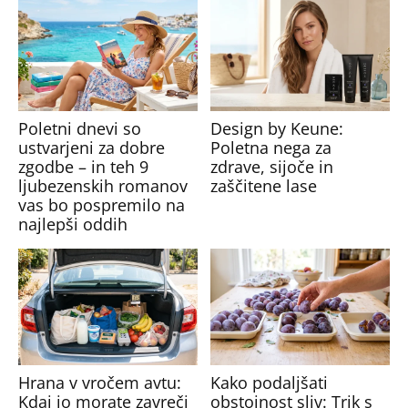
Poletni dnevi so
Design by Keune:
ustvarjeni za dobre
Poletna nega za
zgodbe – in teh 9
zdrave, sijoče in
ljubezenskih romanov
zaščitene lase
vas bo pospremilo na
najlepši oddih
Hrana v vročem avtu:
Kako podaljšati
Kdaj jo morate zavreči
obstojnost sliv: Trik s