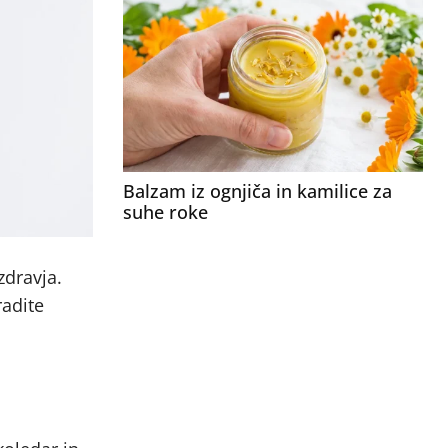
Balzam iz ognjiča in kamilice za
suhe roke
dravja.
radite