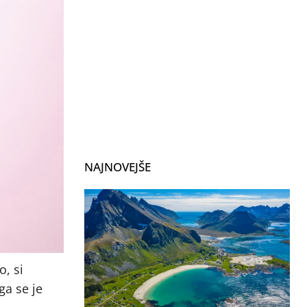
NAJNOVEJŠE
o, si
ga se je