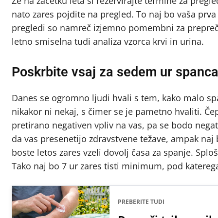
Že na začetku leta si rezervirajte termine za pregle
nato zares pojdite na pregled. To naj bo vaša prv
pregledi so namreč izjemno pomembni za prepreče
letno smiselna tudi analiza vzorca krvi in urina.
Poskrbite vsaj za sedem ur spanca
Danes se ogromno ljudi hvali s tem, kako malo span
nikakor ni nekaj, s čimer se je pametno hvaliti.
pretirano negativen vpliv na vas, pa se bodo negat
da vas presenetijo zdravstvene težave, ampak naj b
boste letos zares vzeli dovolj časa za spanje. Sploš
Tako naj bo 7 ur zares tisti minimum, pod katereg
PREBERITE TUDI