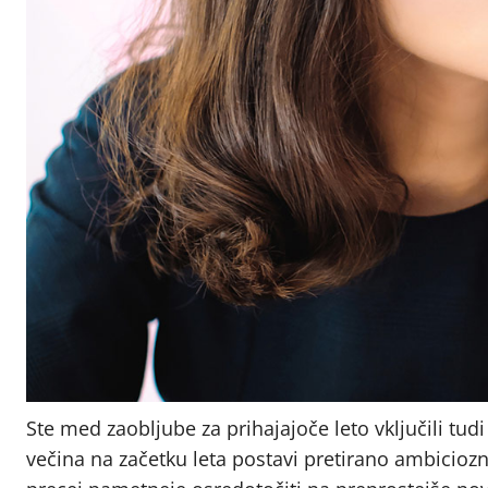
Ste med zaobljube za prihajajoče leto vključili tud
večina na začetku leta postavi pretirano ambiciozn