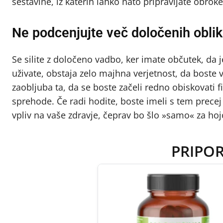
sestavine, iz katerih lahko nato pripravljate obroke 
Ne podcenjujte več določenih oblik
Se silite z določeno vadbo, ker imate občutek, da j
uživate, obstaja zelo majhna verjetnost, da boste v
zaobljuba ta, da se boste začeli redno obiskovati fi
sprehode. Če radi hodite, boste imeli s tem precej
vpliv na vaše zdravje, čeprav bo šlo »samo« za hoj
PRIPO