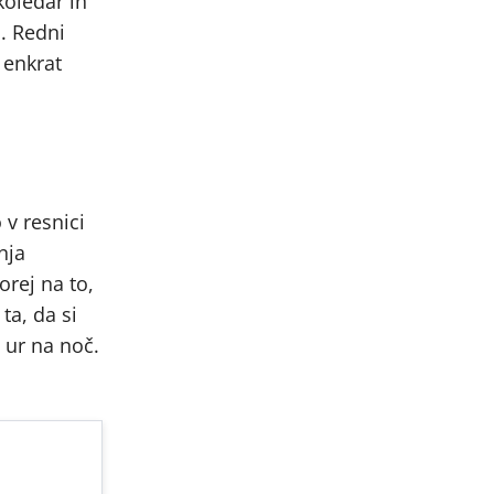
koledar in
. Redni
 enkrat
 v resnici
nja
orej na to,
ta, da si
9 ur na noč.