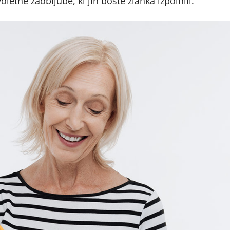
etne zaobljube, ki jih boste zlahka izpolnili.