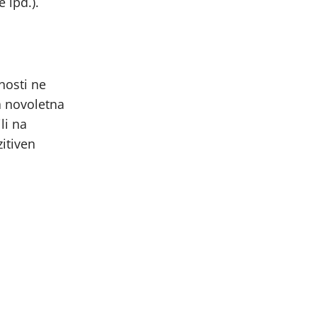
 ipd.).
nosti ne
a novoletna
li na
itiven