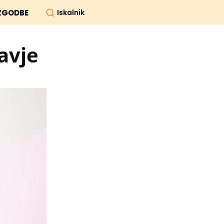
Iskalnik
ZGODBE
avje