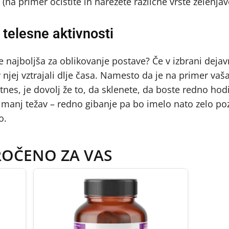
(na primer očistite in narežete različne vrste zelenjave
 telesne aktivnosti
e najboljša za oblikovanje postave? Če v izbrani dejav
 njej vztrajali dlje časa. Namesto da je na primer vaš
tnes, je dovolj že to, da sklenete, da boste redno hodi
 manj težav – redno gibanje pa bo imelo nato zelo poz
o.
ROČENO ZA VAS