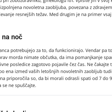
d pri zobozdravniku, ginekologu itn. Vpišite jih v svoj 
a izpolnjena novoletna zaobljuba, povezana z zdravjem
vanje resnejših težav. Med drugim je na primer vsaj
 na noč
ca potrebujejo za to, da funkcionirajo. Vendar pa to
 Čeprav morda nimate občutka, da ima pomanjkanje spa
ivne posledice zagotovo pojavile čez čas. Ne čakajte t
o ena izmed vaših letošnjih novoletnih zaobljub tudi 
na priporočila so, da bi morali odrasli spati od 7 do 
a se ne spuščajte.