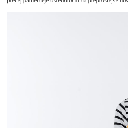
precej pametneje osredotočiti na preprostejše novol