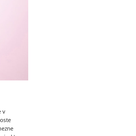
 v
boste
amezne