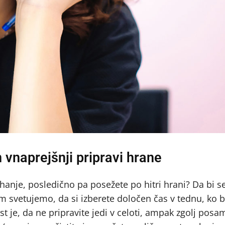
 vnaprejšnji pripravi hrane
nje, posledično pa posežete po hitri hrani? Da bi se
am svetujemo, da si izberete določen čas v tednu, ko 
st je, da ne pripravite jedi v celoti, ampak zgolj pos