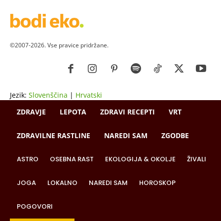
©2007-2026. Vse pravice pridržane.
Jezik:
Slovenščina
|
Hrvatski
ZDRAVJE
LEPOTA
ZDRAVI RECEPTI
VRT
ZDRAVILNE RASTLINE
NAREDI SAM
ZGODBE
ASTRO
OSEBNA RAST
EKOLOGIJA & OKOLJE
ŽIVALI
JOGA
LOKALNO
NAREDI SAM
HOROSKOP
POGOVORI