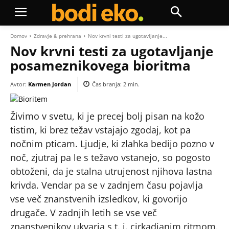
Domov
Zdravje & prehrana
Nov krvni testi za ugotavljanje...
Nov krvni testi za ugotavljanje
posameznikovega bioritma
Avtor:
Karmen Jordan
Čas branja:
2
min.
Živimo v svetu, ki je precej bolj pisan na kožo
tistim, ki brez težav vstajajo zgodaj, kot pa
nočnim pticam. Ljudje, ki zlahka bedijo pozno v
noč, zjutraj pa le s težavo vstanejo, so pogosto
obtoženi, da je stalna utrujenost njihova lastna
krivda. Vendar pa se v zadnjem času pojavlja
vse več znanstvenih izsledkov, ki govorijo
drugače. V zadnjih letih se vse več
znanstvenikov ukvarja s t. i. cirkadianim ritmom.