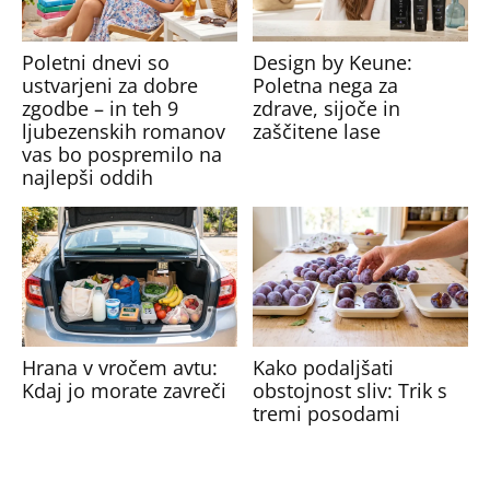
Poletni dnevi so
Design by Keune:
ustvarjeni za dobre
Poletna nega za
zgodbe – in teh 9
zdrave, sijoče in
ljubezenskih romanov
zaščitene lase
vas bo pospremilo na
najlepši oddih
Hrana v vročem avtu:
Kako podaljšati
Kdaj jo morate zavreči
obstojnost sliv: Trik s
tremi posodami