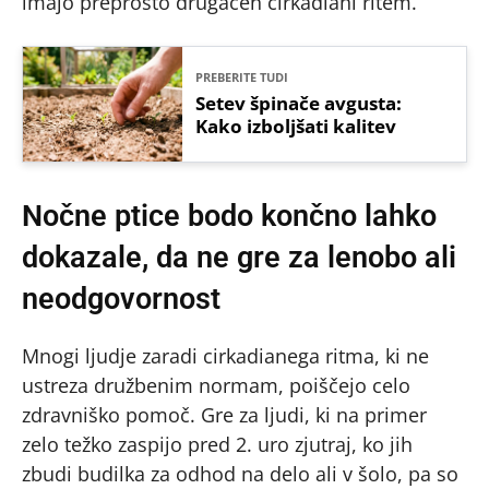
imajo preprosto drugačen cirkadiani ritem.
PREBERITE TUDI
Setev špinače avgusta:
Kako izboljšati kalitev
Nočne ptice bodo končno lahko
dokazale, da ne gre za lenobo ali
neodgovornost
Mnogi ljudje zaradi cirkadianega ritma, ki ne
ustreza družbenim normam, poiščejo celo
zdravniško pomoč. Gre za ljudi, ki na primer
zelo težko zaspijo pred 2. uro zjutraj, ko jih
zbudi budilka za odhod na delo ali v šolo, pa so