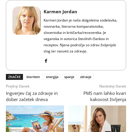
Karmen Jordan
Karmen Jordan je naša dolgoletna sodelavka,
novinarka, literarna komparativistka,
slovenistka in kritičarka/recezentka. Je
veganska in avtorica številnih člankov in
receptov. Njena področja so zdrav življenjski
slog ter nasveti za zdravje.
ZNAČKE
bioritem
energija
spanje
zdravje
Prejšnji članek
Naslednji članek
Ingverjev čaj za zdravje in
PMS nam lahko kvari
dober začetek dneva
kakovost življenja