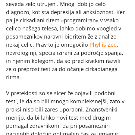
seveda zelo utrujeni. Mnogi dobijo celo
diagnozo, kot sta depresija ali anksioznost. Ker
pa je cirkadiani ritem »programiran« v vsako
celico našega telesa, lahko dobimo vpogled v
posameznikov naravni bioritem že z analizo
nekaj celic. Prav to je omogočilo
Phyllis Zee
,
nevrologinji, specializirani za področje spanja,
in njenim kolegom, da so pred kratkim razvili
zelo preprost test za določanje cirkadianega
ritma.
V preteklosti so se sicer že pojavili podobni
testi, le da so bili mnogo kompleksnejši, zato v
praksi niso bili zares uporabni. Znanstveniki
menijo, da bi lahko novi test med drugim
pomagal zdravnikom, da pri posameznih
pacientih določijo optimalen čas za jemanje