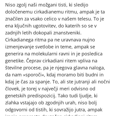
Niso zgolj naši možgani tisti, ki sledijo
določenemu cirkadianemu ritmu, ampak je ta
značilen za vsako celico v našem telesu. To je
ena ključnih ugotovitev, do katerih so se v
zadnjih letih dokopali znanstveniki.
Cirkadianega ritma pa ne uravnava nujno
izmenjevanje svetlobe in teme, ampak se
generira na molekularni ravni in je posledica
genetike. Čeprav cirkadiani ritem vpliva na
številne procese, pa je njegova glavna naloga,
da nam »sporoči«, kdaj moramo biti budni in
kdaj je čas za spanje. To, ali ste jutranji ali nočni
človek, je torej v največji meri odvisno od
genetskih predispozicij. Tako tudi ljudje, ki
zlahka vstajajo ob zgodnjih urah, niso bolj
odgovorni od tistih, ki sovražijo jutra, ampak