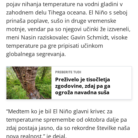
pojav nihanja temperature na vodni gladini v
zahodnem delu Tihega oceana. El Niño s seboj
prinaša poplave, sušo in druge vremenske
motnje, vendar pa so njegovi učinki že izzveneli,
meni Nasin raziskovalec Gavin Schmidt, visoke
temperature pa gre pripisati učinkom
globalnega segrevanja.
PREBERITE TUDI
Preživelo je tisočletja
zgodovine, zdaj pa ga
ogroža navadna suša
“Medtem ko je bil El Niño glavni krivec za
temperaturne spremembe od oktobra dalje pa
zdaj postaja jasno, da so rekordne številke naša
nova realnost,” je dejal.