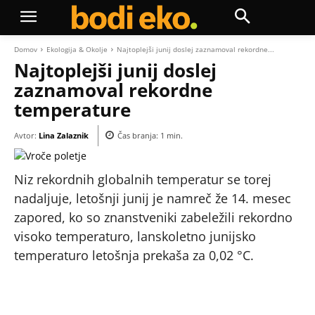
Domov
Ekologija & Okolje
Najtoplejši junij doslej zaznamoval rekordne...
Najtoplejši junij doslej
zaznamoval rekordne
temperature
Avtor:
Lina Zalaznik
Čas branja:
1
min.
Niz rekordnih globalnih temperatur se torej
nadaljuje, letošnji junij je namreč že 14. mesec
zapored, ko so znanstveniki zabeležili rekordno
visoko temperaturo, lanskoletno junijsko
temperaturo letošnja prekaša za 0,02 °C.