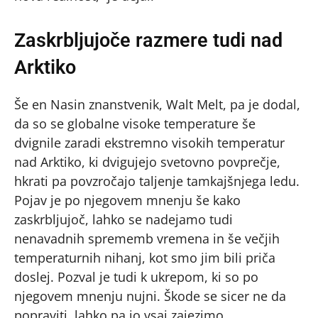
Zaskrbljujoče razmere tudi nad
Arktiko
Še en Nasin znanstvenik, Walt Melt, pa je dodal,
da so se globalne visoke temperature še
dvignile zaradi ekstremno visokih temperatur
nad Arktiko, ki dvigujejo svetovno povprečje,
hkrati pa povzročajo taljenje tamkajšnjega ledu.
Pojav je po njegovem mnenju še kako
zaskrbljujoč, lahko se nadejamo tudi
nenavadnih sprememb vremena in še večjih
temperaturnih nihanj, kot smo jim bili priča
doslej. Pozval je tudi k ukrepom, ki so po
njegovem mnenju nujni. Škode se sicer ne da
popraviti, lahko pa jo vsaj zajezimo.