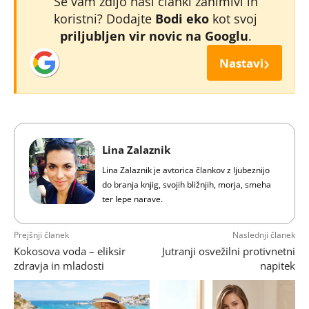
Se vam zdijo naši članki zanimivi in
koristni? Dodajte
Bodi eko
kot svoj
priljubljen vir novic na Googlu
.
›
Nastavi
Lina Zalaznik
Lina Zalaznik je avtorica člankov z ljubeznijo
do branja knjig, svojih bližnjih, morja, smeha
ter lepe narave.
Prejšnji članek
Naslednji članek
Kokosova voda – eliksir
Jutranji osvežilni protivnetni
zdravja in mladosti
napitek