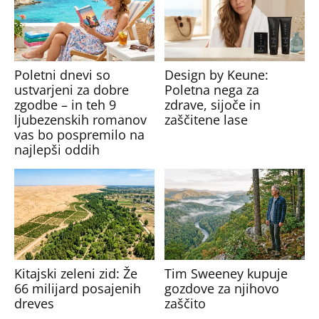
Poletni dnevi so
Design by Keune:
ustvarjeni za dobre
Poletna nega za
zgodbe – in teh 9
zdrave, sijoče in
ljubezenskih romanov
zaščitene lase
vas bo pospremilo na
najlepši oddih
Kitajski zeleni zid: Že
Tim Sweeney kupuje
66 milijard posajenih
gozdove za njihovo
dreves
zaščito