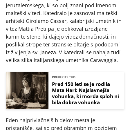
Jeruzalemskega, ki so bolj znani pod imenom
malteški vitezi. Katedralo je zasnoval malteški
arhitekt Girolamo Cassar, kalabrijski umetnik in
vitez Mattia Preti pa je oblikoval izrezljane
kamnite stene, ki dajejo videz domačnosti, in
poslikal strope ter stranske oltarje s podobami
iz življenja sv. Janeza. V katedrali se nahaja tudi
velika slika italijanskega umetnika Caravaggia.
PREBERITE TUDI
Pred 150 leti se je rodila
Mata Hari: Najslavnejša
vohunka, ki morda sploh ni
bila dobra vohunka
Eden najprivlačnejših delov mesta je
pristanišče, saj so pred obrambnim obzidjem