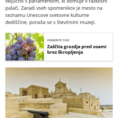
vključno s parlamentom, ki domuje v razkošni
palači. Zaradi vseh spomenikov je mesto na
seznamu Unescove svetovne kulturne
dediščine, ponaša se s številnimi muzeji.
PREBERITE TUDI
Zaščita grozdja pred osami
brez škropljenja