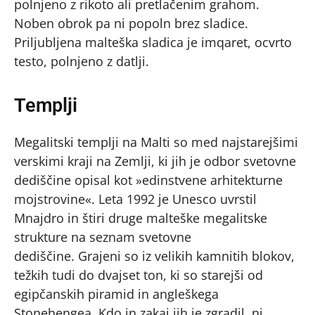
polnjeno z rikoto ali pretlačenim grahom.
Noben obrok pa ni popoln brez sladice.
Priljubljena malteška sladica je imqaret, ocvrto
testo, polnjeno z datlji.
Templji
Megalitski templji na Malti so med najstarejšimi
verskimi kraji na Zemlji, ki jih je odbor svetovne
dediščine opisal kot »edinstvene arhitekturne
mojstrovine«. Leta 1992 je Unesco uvrstil
Mnajdro in štiri druge malteške megalitske
strukture na seznam svetovne
dediščine. Grajeni so iz velikih kamnitih blokov,
težkih tudi do dvajset ton, ki so starejši od
egipčanskih piramid in angleškega
Stonehengea. Kdo in zakaj jih je zgradil, ni