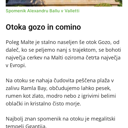
Spomenik Alexandru Ballu v Valletti
Otoka gozo in comino
Poleg Malte je stalno naseljen še otok Gozo, od
daleč, ko se peljemo nanj s trajektom, se bohoti
največja cerkev na Malti oziroma četrta največja
v Evropi.
Na otoku se nahaja čudovita peščena plaža v
zalivu Ramla Bay, občudujemo lahko pesek,
rumen kot zlato, modro nebo z igrivimi belimi
oblački in kristalno čisto morje.
Najbolj znan spomenik na otoku je megalitski
tempelj Ggantija.