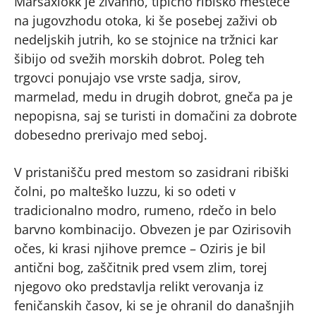
Marsaxlokk je živahno, tipično ribiško mestece
na jugovzhodu otoka, ki še posebej zaživi ob
nedeljskih jutrih, ko se stojnice na tržnici kar
šibijo od svežih morskih dobrot. Poleg teh
trgovci ponujajo vse vrste sadja, sirov,
marmelad, medu in drugih dobrot, gneča pa je
nepopisna, saj se turisti in domačini za dobrote
dobesedno prerivajo med seboj.
V pristanišču pred mestom so zasidrani ribiški
čolni, po malteško luzzu, ki so odeti v
tradicionalno modro, rumeno, rdečo in belo
barvno kombinacijo. Obvezen je par Ozirisovih
očes, ki krasi njihove premce – Oziris je bil
antični bog, zaščitnik pred vsem zlim, torej
njegovo oko predstavlja relikt verovanja iz
feničanskih časov, ki se je ohranil do današnjih