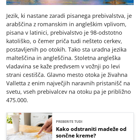
Jezik, ki nastane zaradi pisanega prebivalstva, je
arabščina z romanskim in angleškim vplivom,
pisana v latinici, prebivalstvo je 98-odstotno
katoliško, o čemer priča tudi nešteto cerkev,
postavljenih po otokih. Tako sta uradna jezika
malteščina in angleščina. Stoletna angleška
vladavina se kaže predvsem v vožnji po levi
strani cestišča. Glavno mesto otoka je živahna
Valletta z enim največjih naravnih pristanišč na
svetu, vseh prebivalcev na otoku pa je približno
475.000.
PREBERITE TUDI
Kako odstraniti madeže od
sončne kreme?