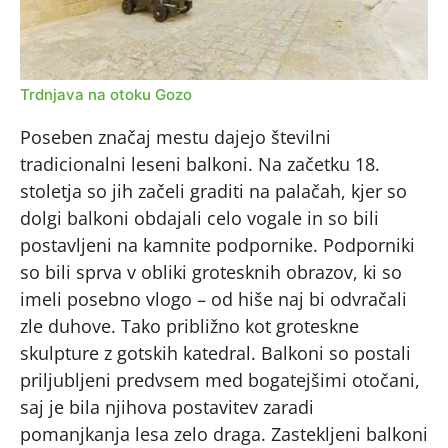
Trdnjava na otoku Gozo
Poseben značaj mestu dajejo številni
tradicionalni leseni balkoni. Na začetku 18.
stoletja so jih začeli graditi na palačah, kjer so
dolgi balkoni obdajali celo vogale in so bili
postavljeni na kamnite podpornike. Podporniki
so bili sprva v obliki grotesknih obrazov, ki so
imeli posebno vlogo – od hiše naj bi odvračali
zle duhove. Tako približno kot groteskne
skulpture z gotskih katedral. Balkoni so postali
priljubljeni predvsem med bogatejšimi otočani,
saj je bila njihova postavitev zaradi
pomanjkanja lesa zelo draga. Zastekljeni balkoni