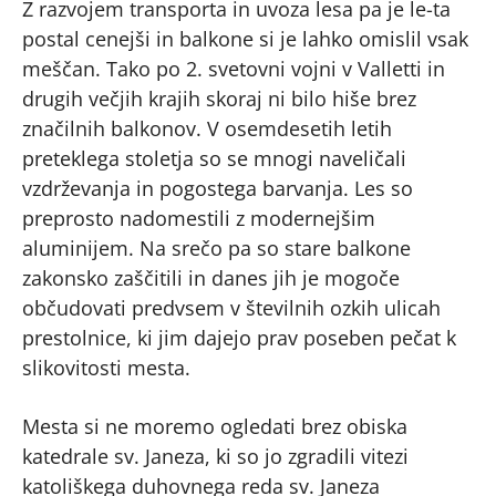
Z razvojem transporta in uvoza lesa pa je le-ta
postal cenejši in balkone si je lahko omislil vsak
meščan. Tako po 2. svetovni vojni v Valletti in
drugih večjih krajih skoraj ni bilo hiše brez
značilnih balkonov. V osemdesetih letih
preteklega stoletja so se mnogi naveličali
vzdrževanja in pogostega barvanja. Les so
preprosto nadomestili z modernejšim
aluminijem. Na srečo pa so stare balkone
zakonsko zaščitili in danes jih je mogoče
občudovati predvsem v številnih ozkih ulicah
prestolnice, ki jim dajejo prav poseben pečat k
slikovitosti mesta.
Mesta si ne moremo ogledati brez obiska
katedrale sv. Janeza, ki so jo zgradili vitezi
katoliškega duhovnega reda sv. Janeza