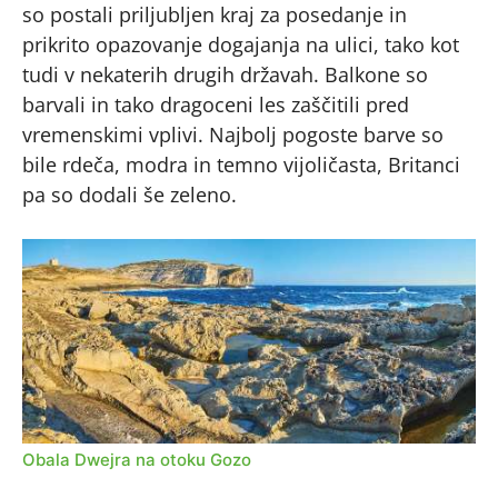
so postali priljubljen kraj za posedanje in
prikrito opazovanje dogajanja na ulici, tako kot
tudi v nekaterih drugih državah. Balkone so
barvali in tako dragoceni les zaščitili pred
vremenskimi vplivi. Najbolj pogoste barve so
bile rdeča, modra in temno vijoličasta, Britanci
pa so dodali še zeleno.
Obala Dwejra na otoku Gozo