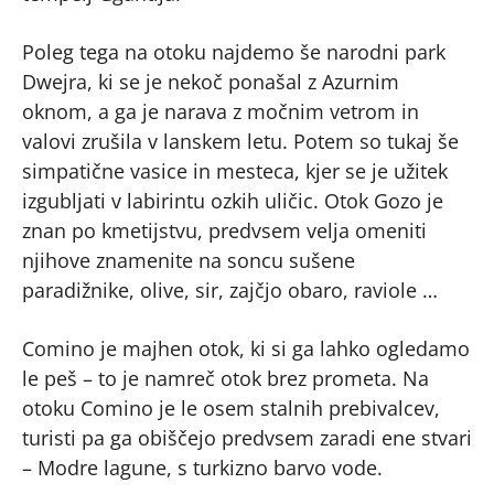
Poleg tega na otoku najdemo še narodni park
Dwejra, ki se je nekoč ponašal z Azurnim
oknom, a ga je narava z močnim vetrom in
valovi zrušila v lanskem letu. Potem so tukaj še
simpatične vasice in mesteca, kjer se je užitek
izgubljati v labirintu ozkih uličic. Otok Gozo je
znan po kmetijstvu, predvsem velja omeniti
njihove znamenite na soncu sušene
paradižnike, olive, sir, zajčjo obaro, raviole …
Comino je majhen otok, ki si ga lahko ogledamo
le peš – to je namreč otok brez prometa. Na
otoku Comino je le osem stalnih prebivalcev,
turisti pa ga obiščejo predvsem zaradi ene stvari
– Modre lagune, s turkizno barvo vode.