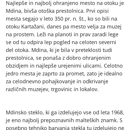
Najlepše in najbolj ohranjeno mesto na otoku je
Mdina, bivša otoška prestolnica. Prvi opisi
mesta segajo v leto 350 pr. n. št., ko so bili na
otoku Kartažani, danes pa mesto velja za muzej
na prostem. Leži na planoti in prav zaradi lege
se od tu odpira lep pogled na celoten severni
del otoka. Mdina, ki je bila v preteklosti tudi
prestolnica, se ponaša z dobro ohranjenim
obzidjem in najlepše urejenimi ulicami. Celotno
jedro mesta je zaprto za promet, zato je idealno
za celodnevno pohajkovanje in odkrivanje
različnih muzejev, trgovinic in lokalov.
Mdinsko steklo, ki ga izdelujejo vse od leta 1968,
je eno najbolj prepoznavnih malteških znamk. S
posebno tehniko barvanja stekla tu izdelujejo ne