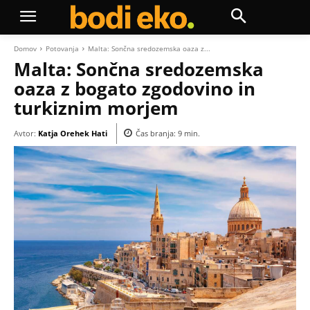
Domov
Potovanja
Malta: Sončna sredozemska oaza z...
Malta: Sončna sredozemska
oaza z bogato zgodovino in
turkiznim morjem
Avtor:
Katja Orehek Hati
Čas branja:
9
min.