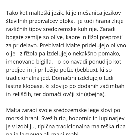
Tako kot malteški jezik, ki je mešanica jezikov
številnih prebivalcev otoka, je tudi hrana zlitje
različnih tipov sredozemske kuhinje. Zaradi
bogate zemlje so olive, kapre in fižol preprosti
za pridelavo. Prebivalci Malte pridelujejo olivno
olje, iz fižola pa izdelujejo nekakšno pomako,
imenovano bigilla. To po navadi ponudijo kot
predjed in ji priložijo polže (bebbux), ki so
tradicionalna jed. Domačini izdelujejo tudi
lastne klobase, ki slovijo po dodanih začimbah
in zeliščih, ter domači ovčji sir (gbejna).
Malta zaradi svoje sredozemske lege slovi po
morski hrani. Svežih rib, hobotnic in lupinarjev
je v izobilju, tipična tradicionalna malteška riba
pa je lampuga ali mahi mahi.