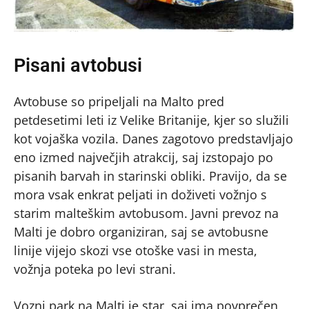
Pisani avtobusi
Avtobuse so pripeljali na Malto pred
petdesetimi leti iz Velike Britanije, kjer so služili
kot vojaška vozila. Danes zagotovo predstavljajo
eno izmed največjih atrakcij, saj izstopajo po
pisanih barvah in starinski obliki. Pravijo, da se
mora vsak enkrat peljati in doživeti vožnjo s
starim malteškim avtobusom. Javni prevoz na
Malti je dobro organiziran, saj se avtobusne
linije vijejo skozi vse otoške vasi in mesta,
vožnja poteka po levi strani.
Vozni park na Malti je star, saj ima povprečen