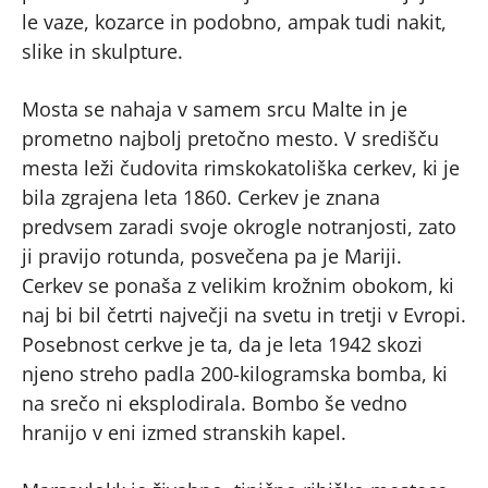
le vaze, kozarce in podobno, ampak tudi nakit,
slike in skulpture.
Mosta se nahaja v samem srcu Malte in je
prometno najbolj pretočno mesto. V središču
mesta leži čudovita rimskokatoliška cerkev, ki je
bila zgrajena leta 1860. Cerkev je znana
predvsem zaradi svoje okrogle notranjosti, zato
ji pravijo rotunda, posvečena pa je Mariji.
Cerkev se ponaša z velikim krožnim obokom, ki
naj bi bil četrti največji na svetu in tretji v Evropi.
Posebnost cerkve je ta, da je leta 1942 skozi
njeno streho padla 200-kilogramska bomba, ki
na srečo ni eksplodirala. Bombo še vedno
hranijo v eni izmed stranskih kapel.