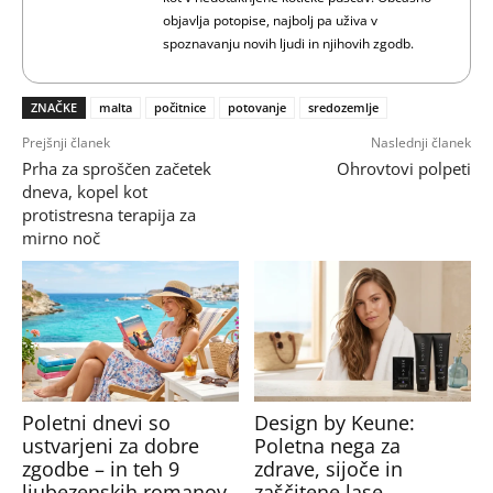
objavlja potopise, najbolj pa uživa v
spoznavanju novih ljudi in njihovih zgodb.
ZNAČKE
malta
počitnice
potovanje
sredozemlje
Prejšnji članek
Naslednji članek
Prha za sproščen začetek
Ohrovtovi polpeti
dneva, kopel kot
protistresna terapija za
mirno noč
Poletni dnevi so
Design by Keune:
ustvarjeni za dobre
Poletna nega za
zgodbe – in teh 9
zdrave, sijoče in
ljubezenskih romanov
zaščitene lase