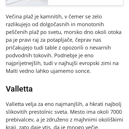
Večina plaž je kamnitih, v čemer se zelo
razlikujejo od dolgočasnih in monotonih
peščenih plaž po svetu, morsko dno okoli otoka
pa je pravi raj za potapljače, čeprav nas
pričakujejo tudi table z opozorili o nevarnih
podvodnih tokovih. Podnebje je eno
najprijetnejših, tudi v najhujši evropski zimi na
Malti vedno lahko ujamemo sonce.
Valletta
Valletta velja za eno najmanjših, a hkrati najbolj
slikovitih prestolnic sveta. Mesto ima okoli 7000
prebivalcev, a je združeno z majhnimi okoliškimi
kraji, zato daje vtis, da je mnogo večje.