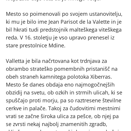
Mesto so poimenovali po svojem ustanovitelju,
ki mu je bilo ime Jean Parisot de la Valette in je
bil hkrati tudi predstojnik malteškega viteškega
reda. V 16. stoletju je vso upravo prenesel iz
stare prestolnice Mdine.
Valletta je bila načrtovana kot trdnjava za
obrambo strateško pomembnih pristanišč na
obeh straneh kamnitega polotoka Xiberras.
Mesto še danes obdaja eno najmogočnejših
obzidij na svetu, ob ozkih in strmih ulicah, ki se
spuščajo proti morju, pa so raztresene številne
cerkve in palače. Takoj za čudovitimi mestnimi
vrati se začne široka ulica za pešce, ob njej pa
se zvrsti nekaj najbolj znamenitih zgradb,