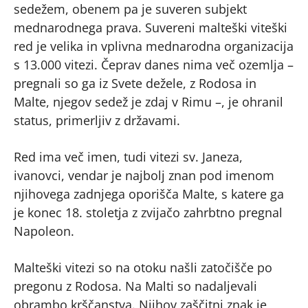
sedežem, obenem pa je suveren subjekt
mednarodnega prava. Suvereni malteški viteški
red je velika in vplivna mednarodna organizacija
s 13.000 vitezi. Čeprav danes nima več ozemlja –
pregnali so ga iz Svete dežele, z Rodosa in
Malte, njegov sedež je zdaj v Rimu –, je ohranil
status, primerljiv z državami.
Red ima več imen, tudi vitezi sv. Janeza,
ivanovci, vendar je najbolj znan pod imenom
njihovega zadnjega oporišča Malte, s katere ga
je konec 18. stoletja z zvijačo zahrbtno pregnal
Napoleon.
Malteški vitezi so na otoku našli zatočišče po
pregonu z Rodosa. Na Malti so nadaljevali
obrambo krščanstva. Njihov zaščitni znak je