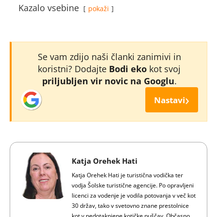
Kazalo vsebine
pokaži
Se vam zdijo naši članki zanimivi in
koristni? Dodajte
Bodi eko
kot svoj
priljubljen vir novic na Googlu
.
›
Nastavi
Katja Orehek Hati
Katja Orehek Hati je turistična vodička ter
vodja Šolske turistične agencije. Po opravljeni
licenci za vodenje je vodila potovanja v več kot
30 držav, tako v svetovno znane prestolnice
kot v nedotaknjene kotičke puščav. Občasno