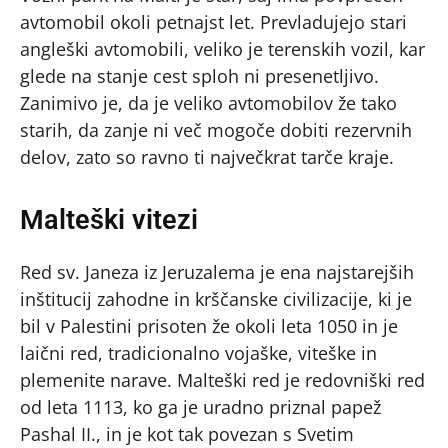
avtomobil okoli petnajst let. Prevladujejo stari
angleški avtomobili, veliko je terenskih vozil, kar
glede na stanje cest sploh ni presenetljivo.
Zanimivo je, da je veliko avtomobilov že tako
starih, da zanje ni več mogoče dobiti rezervnih
delov, zato so ravno ti največkrat tarče kraje.
Malteški vitezi
Red sv. Janeza iz Jeruzalema je ena najstarejših
inštitucij zahodne in krščanske civilizacije, ki je
bil v Palestini prisoten že okoli leta 1050 in je
laični red, tradicionalno vojaške, viteške in
plemenite narave. Malteški red je redovniški red
od leta 1113, ko ga je uradno priznal papež
Pashal II., in je kot tak povezan s Svetim