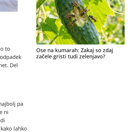
bo to
Ose na kumarah: Zakaj so zdaj
začele gristi tudi zelenjavo?
e odpadek
net. Del
najbolj pa
e ni
di
 kako lahko