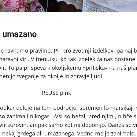
za umazano
ne ravnamo pravilno. Pri proizvodnji izdelkov, pa naj 
naravni viri. V trenutku, ko tak izdelek za nas postan
ir. To pa prispeva k okoljskemu »pritisku« na naš pla
nijo tveganje za okolje in zdravje ljudi.
h, odkar deluje na tem področju, spremenilo marsikaj, 
iso zanimali nikogar: »Vsi so bežali pred njimi, nihče s
ir surovin, ampak samo kot na deponijo. Danes se vi
a nekaj grdega ali umazanega. Vedno me je zanimalo,