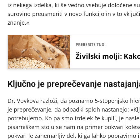
iz nekega izdelka, ki še vedno vsebuje določene sur
surovino preusmeriti v novo funkcijo in v to vključi
znanje.«
PREBERITE TUDI
Živilski molji: Kako
Ključno je preprečevanje nastajan
Dr. Vovkova razloži, da poznamo 5-stopenjsko hi
je preprečevanje, da odpadki sploh nastanejo: »K
potrebujemo. Ko pa smo izdelek že kupili, je nasle
pisarniškem stolu se nam na primer pokvari kolesc
pokvari le zanemarljiv del, ki ga lahko popravimo i