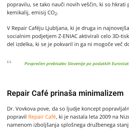
popravilu, se tako nauči novih veščin, ki so hkra
kemikalij, emisij CO
.
2
V Repair Caféju Ljubljana, ki je druga in najnovej
socialnim podjetjem Z-ENIAC aktivirali celo 3D-tis
del izdelka, ki se je pokvaril in ga ni mogoče več do
Povprečen prebivalec Slovenije po podatkih Eurostat
Repair Café prinaša minimalizem
Dr. Vovkova pove, da so ljudje koncept popravljaln
popravil
Repair Café
, ki je nastala leta 2009 na N
namenom izboljšanja splošnega družbenega stanja, 