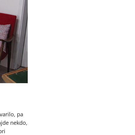
varilo, pa
ajde nekdo,
pri