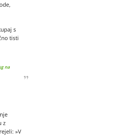
vode,
kupaj s
no tisti
kg na
nje
u z
ejeli: »V