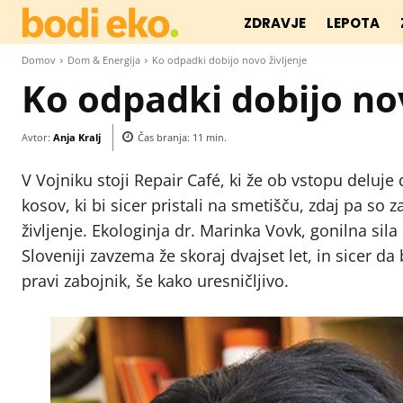
ZDRAVJE
LEPOTA
Domov
Dom & Energija
Ko odpadki dobijo novo življenje
Ko odpadki dobijo nov
Avtor:
Anja Kralj
Čas branja:
11
min.
V Vojniku stoji Repair Café, ki že ob vstopu deluje
kosov, ki bi sicer pristali na smetišču, zdaj pa so 
življenje. Ekologinja dr. Marinka Vovk, gonilna sila 
Sloveniji zavzema že skoraj dvajset let, in sicer d
pravi zabojnik, še kako uresničljivo.