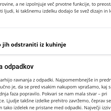
ovine, a ne izpolnjuje več prvotne funkcije, to preost
ti ljudi, ki takšnemu izdelku dodajo še svež dizajn in 
 jih odstraniti iz kuhinje
ja odpadkov
erarhijo ravnanja z odpadki. Najpomembnejše in pred
ljučno je, da se pred vsakim nakupom vprašamo, kaj 
dnja faza popravilo. Pokvari se nam mala stvar – pri
e. Ljudje takšne izdelke prehitro zavržemo, čeprav se
n tako izdelek ne pristane med odpadki. Največji izziv