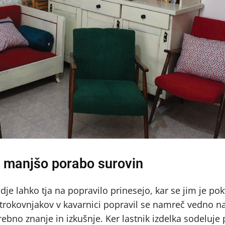
a manjšo porabo surovin
udje lahko tja na popravilo prinesejo, kar se jim je pok
 strokovnjakov v kavarnici popravil se namreč vedno n
trebno znanje in izkušnje. Ker lastnik izdelka sodeluje 