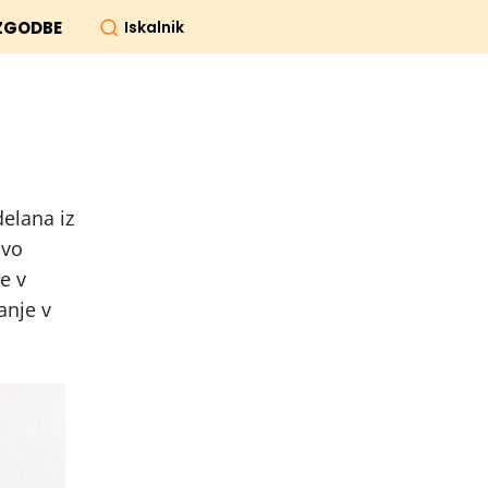
Iskalnik
ZGODBE
delana iz
ovo
se v
anje v