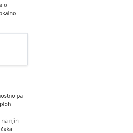
alo
lokalno
nostno pa
sploh
 na njih
 čaka