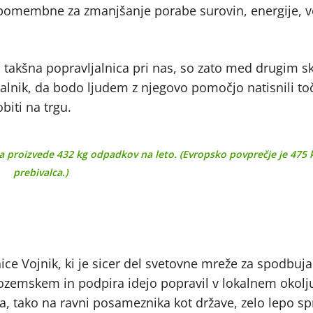
ti pomembne za zmanjšanje porabe surovin, energije, 
ša takšna popravljalnica pri nas, so zato med drugim s
kalnik, da bodo ljudem z njegovo pomočjo natisnili toč
biti na trgu.
a proizvede 432 kg odpadkov na leto. (Evropsko povprečje je 475 
prebivalca.)
ice Vojnik, ki je sicer del svetovne mreže za spodbuja
izozemskem in podpira idejo popravil v lokalnem okolj
tako na ravni posameznika kot države, zelo lepo spr