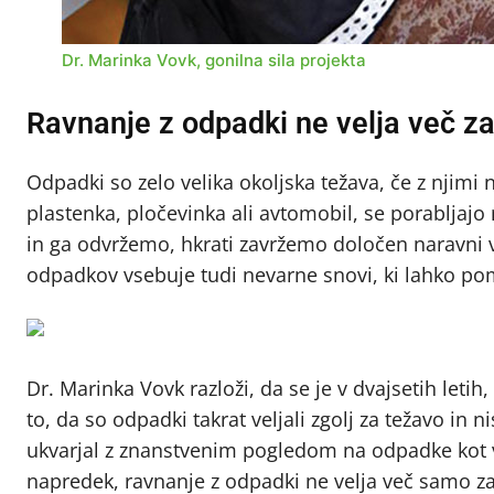
Dr. Marinka Vovk, gonilna sila projekta
Ravnanje z odpadki ne velja več 
Odpadki so zelo velika okoljska težava, če z njimi 
plastenka, pločevinka ali avtomobil, se porabljajo 
in ga odvržemo, hkrati zavržemo določen naravni v
odpadkov vsebuje tudi nevarne snovi, ki lahko pome
Dr. Marinka Vovk razloži, da se je v dvajsetih leti
to, da so odpadki takrat veljali zgolj za težavo in n
ukvarjal z znanstvenim pogledom na odpadke kot v
napredek, ravnanje z odpadki ne velja več samo z