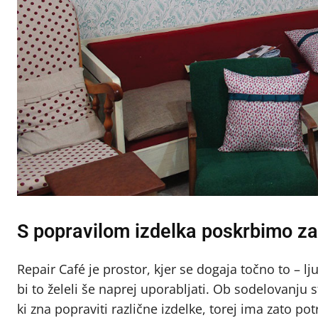
S popravilom izdelka poskrbimo z
Repair Café je prostor, kjer se dogaja točno to – lj
bi to želeli še naprej uporabljati. Ob sodelovanju
ki zna popraviti različne izdelke, torej ima zato po