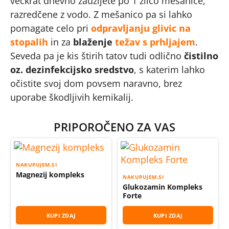
večkrat dnevno zaužijete po 1 žlico mešanice,
razredčene z vodo. Z mešanico pa si lahko
pomagate celo pri
odpravljanju glivic na
stopalih
in za
blaženje
težav s prhljajem
.
Seveda pa je kis štirih tatov tudi odlično
čistilno
oz. dezinfekcijsko sredstvo
, s katerim lahko
očistite svoj dom povsem naravno, brez
uporabe škodljivih kemikalij.
PRIPOROČENO ZA VAS
NAKUPUJEM.SI
Magnezij kompleks
NAKUPUJEM.SI
Glukozamin Kompleks
Forte
KUPI ZDAJ
KUPI ZDAJ