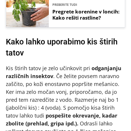
PREBERITE TUDI
Pregrete korenine v loncih:
Kako rešiti rastline?
Kako lahko uporabimo kis štirih
tatov
Kis štirih tatov je zelo učinkovit pri
odganjanju
različnih insektov
. Če želite povsem naravno
zaščito, po koži enostavno popršite mešanico.
Ker ima zelo močan vonj, priporočamo, da jo
pred tem razredčite z vodo. Razmerje naj bo 1
(jabolčni kis) : 4 (voda). S pomočjo kisa štirih
tatov lahko tudi
pospešite okrevanje, kadar
zbolite (prehlad, gripa ipd.).
Odrasli lahko