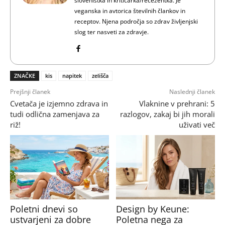
slovenistka in kritičarka/recezentka. Je
veganska in avtorica številnih člankov in
receptov. Njena področja so zdrav življenjski
slog ter nasveti za zdravje.
ZNAČKE
kis
napitek
zelišča
Prejšnji članek
Naslednji članek
Cvetača je izjemno zdrava in
Vlaknine v prehrani: 5
tudi odlična zamenjava za
razlogov, zakaj bi jih morali
riž!
uživati več
Poletni dnevi so
Design by Keune:
ustvarjeni za dobre
Poletna nega za