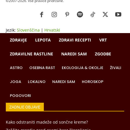
©2007-2026. Vse pravice pridržane.
Jezik:
Slovenščina
|
Hrvatski
ZDRAVJE
LEPOTA
ZDRAVI RECEPTI
VRT
ZDRAVILNE RASTLINE
NAREDI SAM
ZGODBE
ASTRO
OSEBNA RAST
EKOLOGIJA & OKOLJE
ŽIVALI
JOGA
LOKALNO
NAREDI SAM
HOROSKOP
POGOVORI
ZADNJE OBJAVE
Kako odstraniti madeže od sončne kreme?