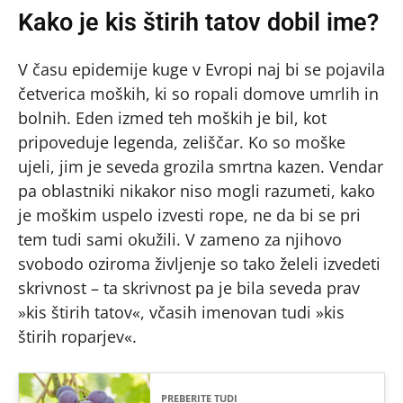
Kako je kis štirih tatov dobil ime?
V času epidemije kuge v Evropi naj bi se pojavila
četverica moških, ki so ropali domove umrlih in
bolnih. Eden izmed teh moških je bil, kot
pripoveduje legenda, zeliščar. Ko so moške
ujeli, jim je seveda grozila smrtna kazen. Vendar
pa oblastniki nikakor niso mogli razumeti, kako
je moškim uspelo izvesti rope, ne da bi se pri
tem tudi sami okužili. V zameno za njihovo
svobodo oziroma življenje so tako želeli izvedeti
skrivnost – ta skrivnost pa je bila seveda prav
»kis štirih tatov«, včasih imenovan tudi »kis
štirih roparjev«.
PREBERITE TUDI