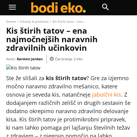
Domov
Zdravje & prehrana
Kis štirih tatov – ena...
Kis štirih tatov – ena
najmočnejših naravnih
zdravilnih učinkovin
Avtor:
Karmen Jordan
Čas branja:
2
min.
Ste že slišali za
kis štirih tatov
? Gre za izjemno
močno naravno zdravilno mešanico, katere
osnova je seveda kis, natančneje
jabolčni kis
. Z
dodajanjem različnih zelišč in drugih sestavin še
dodatno okrepimo naravno zdravilno delovanje
kisa. Kis štirih tatov je protimikrobni pripravek,
ki nam lahko pomaga pri lajšanju številnih težav
z zdravjem – z njegovo pomočjo pa lahko