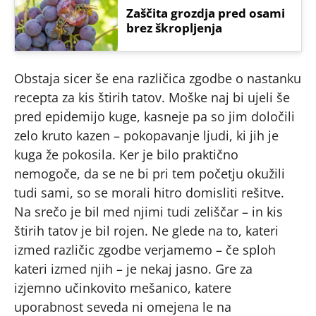
Zaščita grozdja pred osami
brez škropljenja
Obstaja sicer še ena različica zgodbe o nastanku
recepta za kis štirih tatov. Moške naj bi ujeli še
pred epidemijo kuge, kasneje pa so jim določili
zelo kruto kazen – pokopavanje ljudi, ki jih je
kuga že pokosila. Ker je bilo praktično
nemogoče, da se ne bi pri tem početju okužili
tudi sami, so se morali hitro domisliti rešitve.
Na srečo je bil med njimi tudi zeliščar – in kis
štirih tatov je bil rojen. Ne glede na to, kateri
izmed različic zgodbe verjamemo – če sploh
kateri izmed njih – je nekaj jasno. Gre za
izjemno učinkovito mešanico, katere
uporabnost seveda ni omejena le na