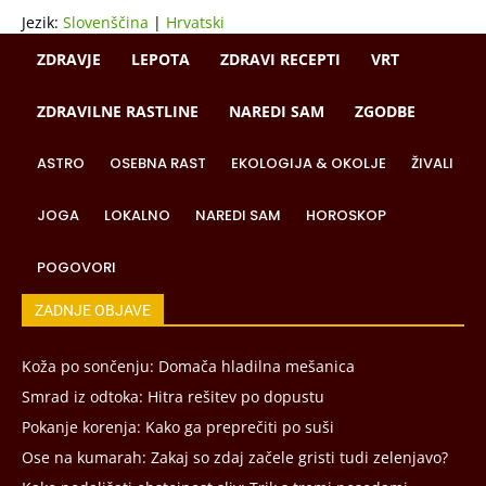
Jezik:
Slovenščina
|
Hrvatski
ZDRAVJE
LEPOTA
ZDRAVI RECEPTI
VRT
ZDRAVILNE RASTLINE
NAREDI SAM
ZGODBE
ASTRO
OSEBNA RAST
EKOLOGIJA & OKOLJE
ŽIVALI
JOGA
LOKALNO
NAREDI SAM
HOROSKOP
POGOVORI
ZADNJE OBJAVE
Koža po sončenju: Domača hladilna mešanica
Smrad iz odtoka: Hitra rešitev po dopustu
Pokanje korenja: Kako ga preprečiti po suši
Ose na kumarah: Zakaj so zdaj začele gristi tudi zelenjavo?