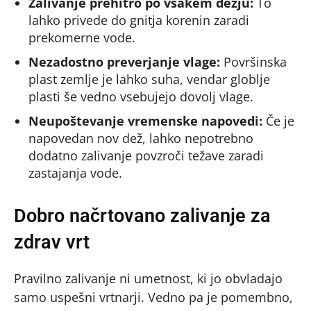
Zalivanje prehitro po vsakem dežju:
To
lahko privede do gnitja korenin zaradi
prekomerne vode.
Nezadostno preverjanje vlage:
Površinska
plast zemlje je lahko suha, vendar globlje
plasti še vedno vsebujejo dovolj vlage.
Neupoštevanje vremenske napovedi:
Če je
napovedan nov dež, lahko nepotrebno
dodatno zalivanje povzroči težave zaradi
zastajanja vode.
Dobro načrtovano zalivanje za
zdrav vrt
Pravilno zalivanje ni umetnost, ki jo obvladajo
samo uspešni vrtnarji. Vedno pa je pomembno,