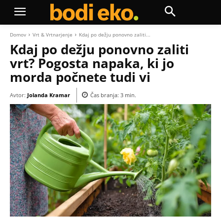
Domov
Vrt & Vrtnarjenje
Kdaj po dežju ponovno zaliti...
Kdaj po dežju ponovno zaliti
vrt? Pogosta napaka, ki jo
morda počnete tudi vi
Avtor:
Jolanda Kramar
Čas branja:
3
min.