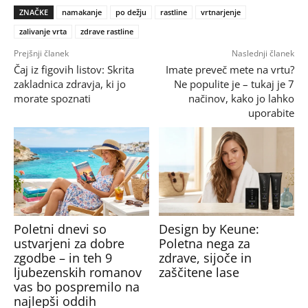
ZNAČKE
namakanje
po dežju
rastline
vrtnarjenje
zalivanje vrta
zdrave rastline
Prejšnji članek
Naslednji članek
Čaj iz figovih listov: Skrita
Imate preveč mete na vrtu?
zakladnica zdravja, ki jo
Ne populite je – tukaj je 7
morate spoznati
načinov, kako jo lahko
uporabite
Poletni dnevi so
Design by Keune:
ustvarjeni za dobre
Poletna nega za
zgodbe – in teh 9
zdrave, sijoče in
ljubezenskih romanov
zaščitene lase
vas bo pospremilo na
najlepši oddih