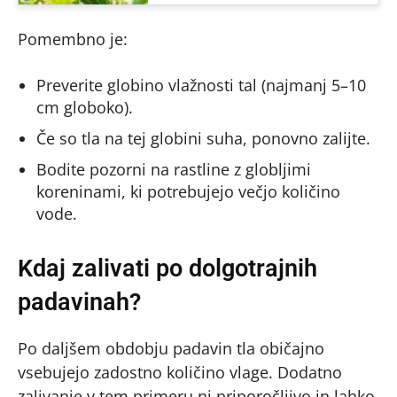
Pomembno je:
Preverite globino vlažnosti tal (najmanj 5–10
cm globoko).
Če so tla na tej globini suha, ponovno zalijte.
Bodite pozorni na rastline z globljimi
koreninami, ki potrebujejo večjo količino
vode.
Kdaj zalivati po dolgotrajnih
padavinah?
Po daljšem obdobju padavin tla običajno
vsebujejo zadostno količino vlage. Dodatno
zalivanje v tem primeru ni priporočljivo in lahko