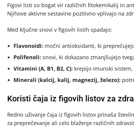
Figovi listi so bogat vir različnih fitokemikalij in 
Njihove aktivne sestavine pozitivno vplivajo na zdr
Med ključne snovi v figovih listih spadajo:
Flavonoidi:
močni antioksidanti, ki preprečujej
Polifenoli:
snovi, ki dokazano zmanjšujejo tvega
Vitamini (A, B1, B2, C):
krepijo imunski sistem, i
Minerali (kalcij, kalij, magnezij, železo):
potre
Koristi čaja iz figovih listov za zdr
Redno uživanje čaja iz figovih listov prinaša števil
za preprečevanje ali celo blaženje različnih zdravs