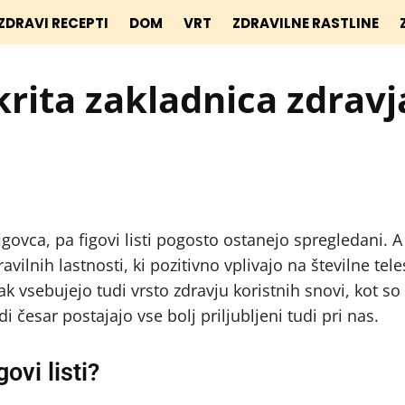
ZDRAVI RECEPTI
DOM
VRT
ZDRAVILNE RASTLINE
Skrita zakladnica zdravj
vca, pa figovi listi pogosto ostanejo spregledani. A
avilnih lastnosti, ki pozitivno vplivajo na številne tel
ak vsebujejo tudi vrsto zdravju koristnih snovi, kot so
di česar postajajo vse bolj priljubljeni tudi pri nas.
ovi listi?