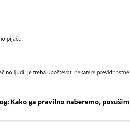
no pijačo.
večino ljudi, je treba upoštevati nekatere previdnostne
log: Kako ga pravilno naberemo, posušim