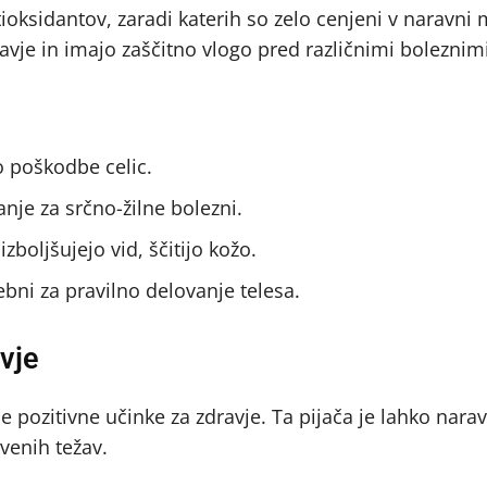
antioksidantov, zaradi katerih so zelo cenjeni v naravni 
avje in imajo zaščitno vlogo pred različnimi boleznimi
o poškodbe celic.
nje za srčno-žilne bolezni.
zboljšujejo vid, ščitijo kožo.
bni za pravilno delovanje telesa.
avje
ne pozitivne učinke za zdravje. Ta pijača je lahko nara
tvenih težav.