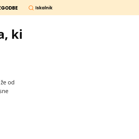
Iskalnik
ZGODBE
a, ki
 že od
esne