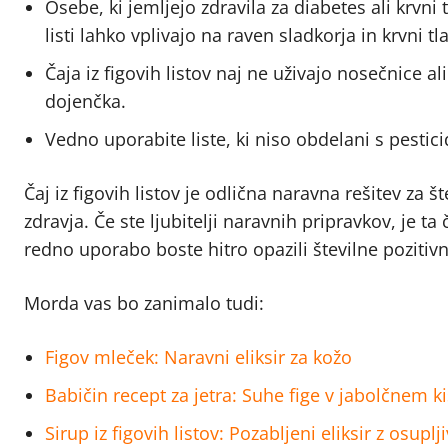
Osebe, ki jemljejo zdravila za diabetes ali krvni
listi lahko vplivajo na raven sladkorja in krvni tla
Čaja iz figovih listov naj ne uživajo nosečnice al
dojenčka.
Vedno uporabite liste, ki niso obdelani s pestici
Čaj iz figovih listov je odlična naravna rešitev za
zdravja. Če ste ljubitelji naravnih pripravkov, je ta
redno uporabo boste hitro opazili številne poziti
Morda vas bo zanimalo tudi:
Figov mleček: Naravni eliksir za kožo
Babičin recept za jetra: Suhe fige v jabolčnem k
Sirup iz figovih listov: Pozabljeni eliksir z osupl