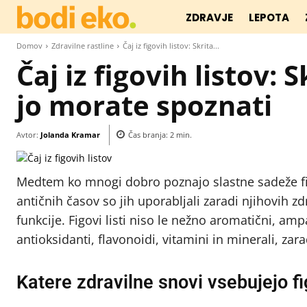
ZDRAVJE
LEPOTA
Domov
Zdravilne rastline
Čaj iz figovih listov: Skrita...
Čaj iz figovih listov: 
jo morate spoznati
Avtor:
Jolanda Kramar
Čas branja:
2
min.
Medtem ko mnogi dobro poznajo slastne sadeže figo
antičnih časov so jih uporabljali zaradi njihovih zdr
funkcije. Figovi listi niso le nežno aromatični, amp
antioksidanti, flavonoidi, vitamini in minerali, zara
Katere zdravilne snovi vsebujejo fig