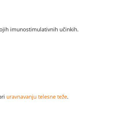
svojih imunostimulativnih učinkih.
pri
uravnavanju telesne teže
.