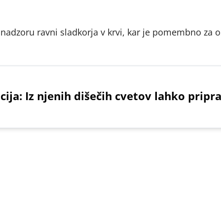
i nadzoru ravni sladkorja v krvi, kar je pomembno za 
cija: Iz njenih dišečih cvetov lahko pripr