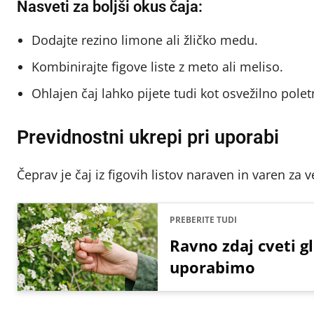
Nasveti za boljši okus čaja:
Dodajte rezino limone ali žličko medu.
Kombinirajte figove liste z meto ali meliso.
Ohlajen čaj lahko pijete tudi kot osvežilno polet
Previdnostni ukrepi pri uporabi
Čeprav je čaj iz figovih listov naraven in varen za 
PREBERITE TUDI
Ravno zdaj cveti g
uporabimo