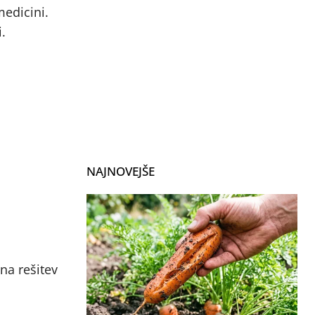
medicini.
.
NAJNOVEJŠE
vna rešitev