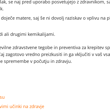
 tlak, se naj pred uporabo posvetujejo z zdravnikom, sa
k.
i doječe matere, saj še ni dovolj raziskav o vplivu na p
di ali drugimi kemikalijami.
 številne zdravstvene tegobe in preventiva za krepitev 
 čaj zagotovo vredno preizkusiti in ga vključiti v vaš vs
vne spremembe v počutju in zdravju.
isu
jivimi učinki na zdravje