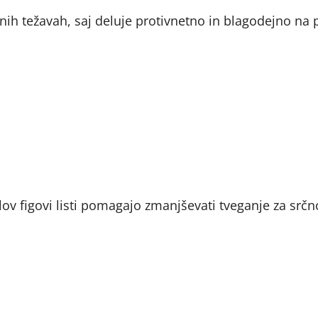
vnih težavah, saj deluje protivnetno in blagodejno na
lov figovi listi pomagajo zmanjševati tveganje za srčn