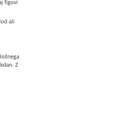
j figovi
lod ali
splošnega
akdan. Z