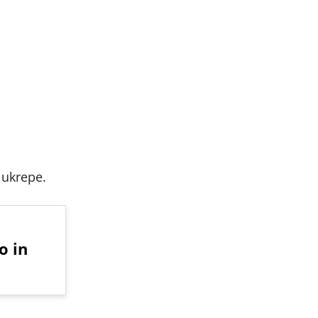
 ukrepe.
o in