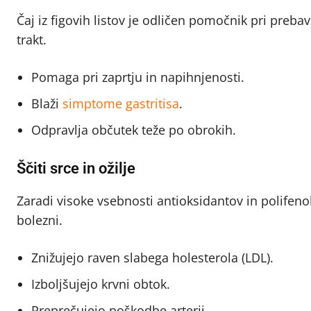
Čaj iz figovih listov je odličen pomočnik pri preba
trakt.
Pomaga pri zaprtju in napihnjenosti.
Blaži
simptome gastritisa
.
Odpravlja občutek teže po obrokih.
Ščiti srce in ožilje
Zaradi visoke vsebnosti antioksidantov in polifeno
bolezni.
Znižujejo raven slabega holesterola (LDL).
Izboljšujejo krvni obtok.
Preprečujejo poškodbe arterij.