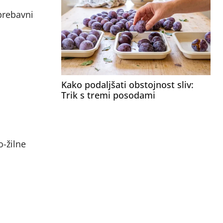
 prebavni
Kako podaljšati obstojnost sliv:
Trik s tremi posodami
o-žilne