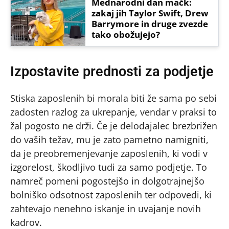
Mednarodni dan mačk:
zakaj jih Taylor Swift, Drew
Barrymore in druge zvezde
tako obožujejo?
Izpostavite prednosti za podjetje
Stiska zaposlenih bi morala biti že sama po sebi
zadosten razlog za ukrepanje, vendar v praksi to
žal pogosto ne drži. Če je delodajalec brezbrižen
do vaših težav, mu je zato pametno namigniti,
da je preobremenjevanje zaposlenih, ki vodi v
izgorelost, škodljivo tudi za samo podjetje. To
namreč pomeni pogostejšo in dolgotrajnejšo
bolniško odsotnost zaposlenih ter odpovedi, ki
zahtevajo nenehno iskanje in uvajanje novih
kadrov.