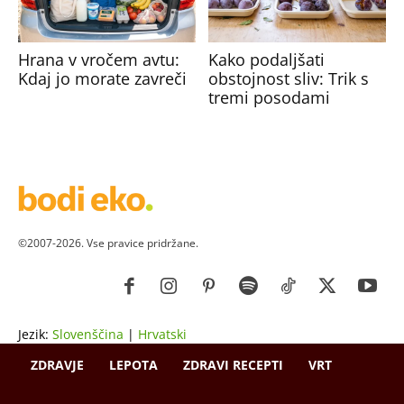
Hrana v vročem avtu:
Kako podaljšati
Kdaj jo morate zavreči
obstojnost sliv: Trik s
tremi posodami
©2007-2026. Vse pravice pridržane.
Jezik:
Slovenščina
|
Hrvatski
ZDRAVJE
LEPOTA
ZDRAVI RECEPTI
VRT