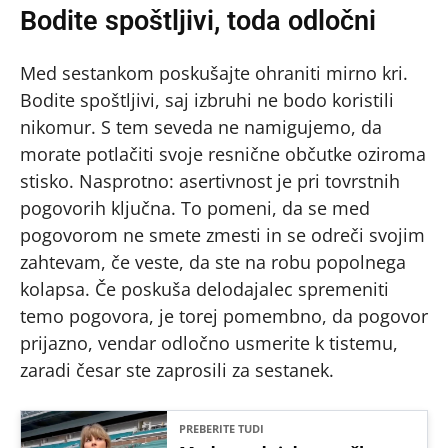
Bodite spoštljivi, toda odločni
Med sestankom poskušajte ohraniti mirno kri.
Bodite spoštljivi, saj izbruhi ne bodo koristili
nikomur. S tem seveda ne namigujemo, da
morate potlačiti svoje resnične občutke oziroma
stisko. Nasprotno: asertivnost je pri tovrstnih
pogovorih ključna. To pomeni, da se med
pogovorom ne smete zmesti in se odreči svojim
zahtevam, če veste, da ste na robu popolnega
kolapsa. Če poskuša delodajalec spremeniti
temo pogovora, je torej pomembno, da pogovor
prijazno, vendar odločno usmerite k tistemu,
zaradi česar ste zaprosili za sestanek.
PREBERITE TUDI