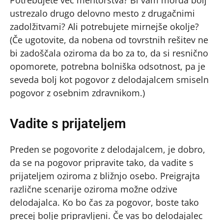
Potrebujete več mentorstva? Bi vam morda bolj
ustrezalo drugo delovno mesto z drugačnimi
zadolžitvami? Ali potrebujete mirnejše okolje?
(Če ugotovite, da nobena od tovrstnih rešitev ne
bi zadoščala oziroma da bo za to, da si resnično
opomorete, potrebna bolniška odsotnost, pa je
seveda bolj kot pogovor z delodajalcem smiseln
pogovor z osebnim zdravnikom.)
Vadite s prijateljem
Preden se pogovorite z delodajalcem, je dobro,
da se na pogovor pripravite tako, da vadite s
prijateljem oziroma z bližnjo osebo. Preigrajta
različne scenarije oziroma možne odzive
delodajalca. Ko bo čas za pogovor, boste tako
precej bolje pripravljeni. Če vas bo delodajalec