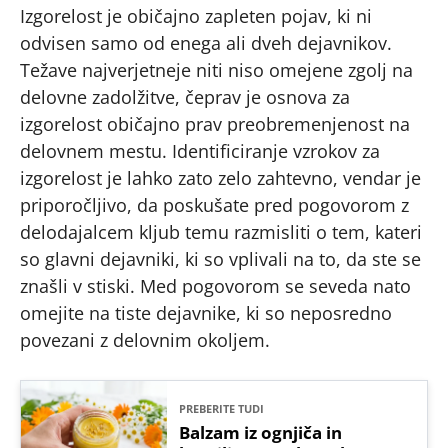
Izgorelost je običajno zapleten pojav, ki ni
odvisen samo od enega ali dveh dejavnikov.
Težave najverjetneje niti niso omejene zgolj na
delovne zadolžitve, čeprav je osnova za
izgorelost običajno prav preobremenjenost na
delovnem mestu. Identificiranje vzrokov za
izgorelost je lahko zato zelo zahtevno, vendar je
priporočljivo, da poskušate pred pogovorom z
delodajalcem kljub temu razmisliti o tem, kateri
so glavni dejavniki, ki so vplivali na to, da ste se
znašli v stiski. Med pogovorom se seveda nato
omejite na tiste dejavnike, ki so neposredno
povezani z delovnim okoljem.
PREBERITE TUDI
Balzam iz ognjiča in