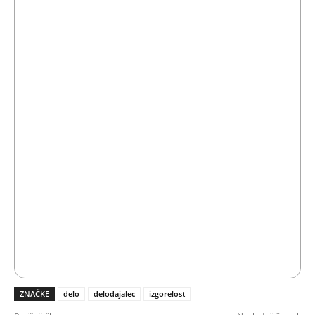
ZNAČKE
delo
delodajalec
izgorelost