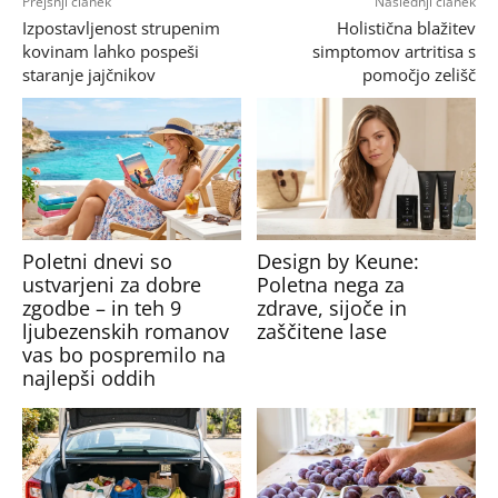
Prejšnji članek
Naslednji članek
Izpostavljenost strupenim
Holistična blažitev
kovinam lahko pospeši
simptomov artritisa s
staranje jajčnikov
pomočjo zelišč
Poletni dnevi so
Design by Keune:
ustvarjeni za dobre
Poletna nega za
zgodbe – in teh 9
zdrave, sijoče in
ljubezenskih romanov
zaščitene lase
vas bo pospremilo na
najlepši oddih