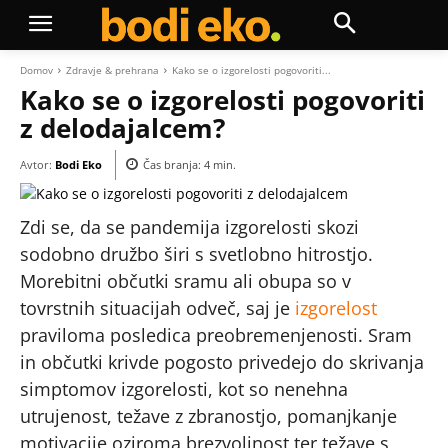
Domov
Zdravje & prehrana
Kako se o izgorelosti pogovoriti...
Kako se o izgorelosti pogovoriti
z delodajalcem?
Avtor:
Bodi Eko
Čas branja:
4
min.
Zdi se, da se pandemija izgorelosti skozi
sodobno družbo širi s svetlobno hitrostjo.
Morebitni občutki sramu ali obupa so v
tovrstnih situacijah odveč, saj je
izgorelost
praviloma posledica preobremenjenosti. Sram
in občutki krivde pogosto privedejo do skrivanja
simptomov izgorelosti, kot so nenehna
utrujenost, težave z zbranostjo, pomanjkanje
motivacije oziroma brezvoljnost ter težave s