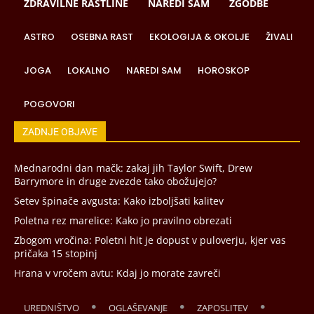
ZDRAVILNE RASTLINE
NAREDI SAM
ZGODBE
ASTRO
OSEBNA RAST
EKOLOGIJA & OKOLJE
ŽIVALI
JOGA
LOKALNO
NAREDI SAM
HOROSKOP
POGOVORI
ZADNJE OBJAVE
Mednarodni dan mačk: zakaj jih Taylor Swift, Drew
Barrymore in druge zvezde tako obožujejo?
Setev špinače avgusta: Kako izboljšati kalitev
Poletna rez marelice: Kako jo pravilno obrezati
Zbogom vročina: Poletni hit je dopust v puloverju, kjer vas
pričaka 15 stopinj
Hrana v vročem avtu: Kdaj jo morate zavreči
UREDNIŠTVO
OGLAŠEVANJE
ZAPOSLITEV