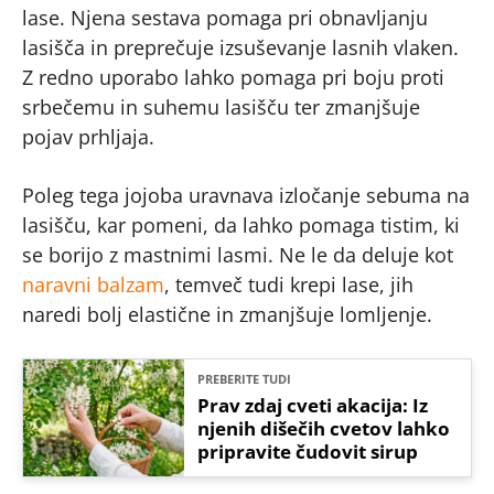
lase. Njena sestava pomaga pri obnavljanju
lasišča in preprečuje izsuševanje lasnih vlaken.
Z redno uporabo lahko pomaga pri boju proti
srbečemu in suhemu lasišču ter zmanjšuje
pojav prhljaja.
Poleg tega jojoba uravnava izločanje sebuma na
lasišču, kar pomeni, da lahko pomaga tistim, ki
se borijo z mastnimi lasmi. Ne le da deluje kot
naravni balzam
, temveč tudi krepi lase, jih
naredi bolj elastične in zmanjšuje lomljenje.
PREBERITE TUDI
Prav zdaj cveti akacija: Iz
njenih dišečih cvetov lahko
pripravite čudovit sirup