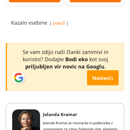
Kazalo vsebine
pokaži
Se vam zdijo naši članki zanimivi in
koristni? Dodajte
Bodi eko
kot svoj
priljubljen vir novic na Googlu
.
›
Nastavi
Jolanda Kramar
Jolanda Kramar je novinarka in publicistka z
zanimanjem za zdrav življenjski slog, ekologijo