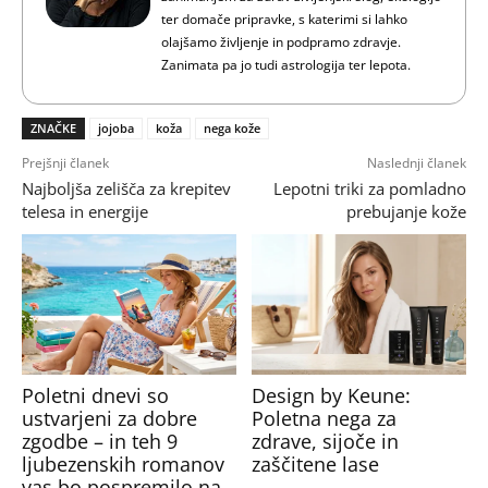
ter domače pripravke, s katerimi si lahko
olajšamo življenje in podpramo zdravje.
Zanimata pa jo tudi astrologija ter lepota.
ZNAČKE
jojoba
koža
nega kože
Prejšnji članek
Naslednji članek
Najboljša zelišča za krepitev
Lepotni triki za pomladno
telesa in energije
prebujanje kože
Poletni dnevi so
Design by Keune:
ustvarjeni za dobre
Poletna nega za
zgodbe – in teh 9
zdrave, sijoče in
ljubezenskih romanov
zaščitene lase
vas bo pospremilo na