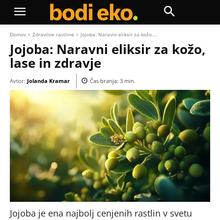
Domov
Zdravilne rastline
Jojoba: Naravni eliksir za kožo,...
Jojoba: Naravni eliksir za kožo,
lase in zdravje
Avtor:
Jolanda Kramar
Čas branja:
3
min.
Jojoba je ena najbolj cenjenih rastlin v svetu