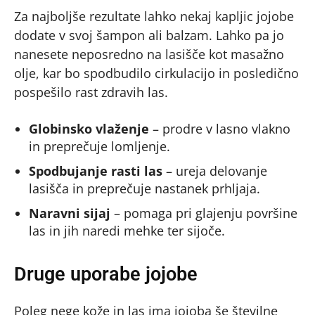
Za najboljše rezultate lahko nekaj kapljic jojobe
dodate v svoj šampon ali balzam. Lahko pa jo
nanesete neposredno na lasišče kot masažno
olje, kar bo spodbudilo cirkulacijo in posledično
pospešilo rast zdravih las.
Globinsko vlaženje
– prodre v lasno vlakno
in preprečuje lomljenje.
Spodbujanje rasti las
– ureja delovanje
lasišča in preprečuje nastanek prhljaja.
Naravni sijaj
– pomaga pri glajenju površine
las in jih naredi mehke ter sijoče.
Druge uporabe jojobe
Poleg nege kože in las ima jojoba še številne