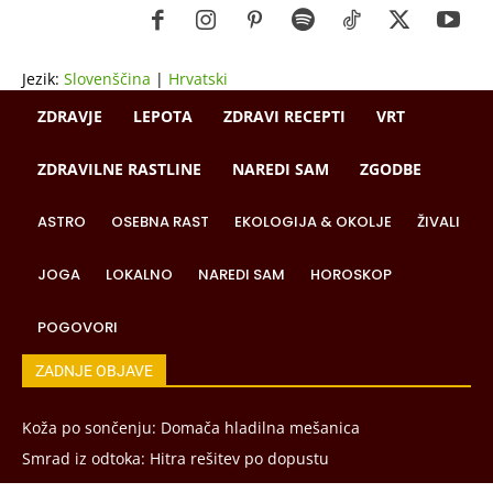
Jezik:
Slovenščina
|
Hrvatski
ZDRAVJE
LEPOTA
ZDRAVI RECEPTI
VRT
ZDRAVILNE RASTLINE
NAREDI SAM
ZGODBE
ASTRO
OSEBNA RAST
EKOLOGIJA & OKOLJE
ŽIVALI
JOGA
LOKALNO
NAREDI SAM
HOROSKOP
POGOVORI
ZADNJE OBJAVE
Koža po sončenju: Domača hladilna mešanica
Smrad iz odtoka: Hitra rešitev po dopustu
Pokanje korenja: Kako ga preprečiti po suši