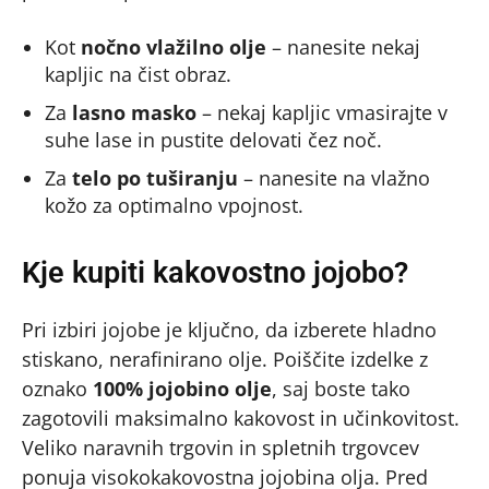
Kot
nočno vlažilno olje
– nanesite nekaj
kapljic na čist obraz.
Za
lasno masko
– nekaj kapljic vmasirajte v
suhe lase in pustite delovati čez noč.
Za
telo po tuširanju
– nanesite na vlažno
kožo za optimalno vpojnost.
Kje kupiti kakovostno jojobo?
Pri izbiri jojobe je ključno, da izberete hladno
stiskano, nerafinirano olje. Poiščite izdelke z
oznako
100% jojobino olje
, saj boste tako
zagotovili maksimalno kakovost in učinkovitost.
Veliko naravnih trgovin in spletnih trgovcev
ponuja visokokakovostna jojobina olja. Pred