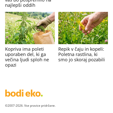
najlepši oddih
Kopriva ima poleti
Repik v čaju in kopeli:
uporaben del, ki ga
Poletna rastlina, ki
večina ljudi sploh ne
smo jo skoraj pozabili
opazi
©2007-2026. Vse pravice pridržane.