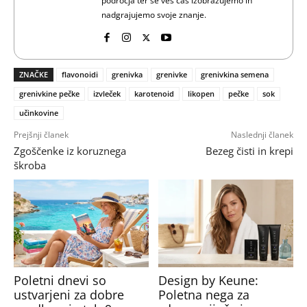
področja ter se ves čas izobražujemo in
nadgrajujemo svoje znanje.
ZNAČKE
flavonoidi
grenivka
grenivke
grenivkina semena
grenivkine pečke
izvleček
karotenoid
likopen
pečke
sok
učinkovine
Prejšnji članek
Naslednji članek
Zgoščenke iz koruznega
Bezeg čisti in krepi
škroba
Poletni dnevi so
Design by Keune:
ustvarjeni za dobre
Poletna nega za