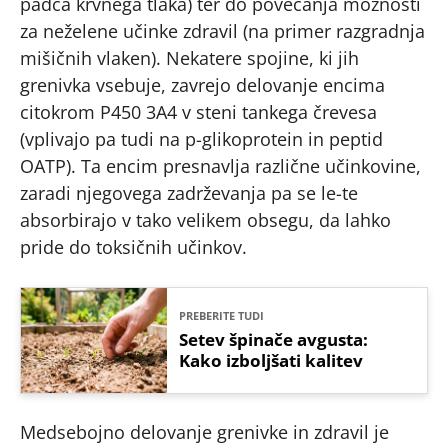
padca krvnega tlaka) ter do povečanja možnosti
za neželene učinke zdravil (na primer razgradnja
mišičnih vlaken). Nekatere spojine, ki jih
grenivka vsebuje, zavrejo delovanje encima
citokrom P450 3A4 v steni tankega črevesa
(vplivajo pa tudi na p-glikoprotein in peptid
OATP). Ta encim presnavlja različne učinkovine,
zaradi njegovega zadrževanja pa se le-te
absorbirajo v tako velikem obsegu, da lahko
pride do toksičnih učinkov.
PREBERITE TUDI
Setev špinače avgusta:
Kako izboljšati kalitev
Medsebojno delovanje grenivke in zdravil je