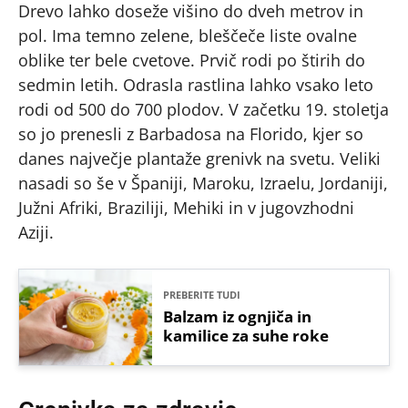
Drevo lahko doseže višino do dveh metrov in
pol. Ima temno zelene, bleščeče liste ovalne
oblike ter bele cvetove. Prvič rodi po štirih do
sedmin letih. Odrasla rastlina lahko vsako leto
rodi od 500 do 700 plodov. V začetku 19. stoletja
so jo prenesli z Barbadosa na Florido, kjer so
danes največje plantaže grenivk na svetu. Veliki
nasadi so še v Španiji, Maroku, Izraelu, Jordaniji,
Južni Afriki, Braziliji, Mehiki in v jugovzhodni
Aziji.
PREBERITE TUDI
Balzam iz ognjiča in
kamilice za suhe roke