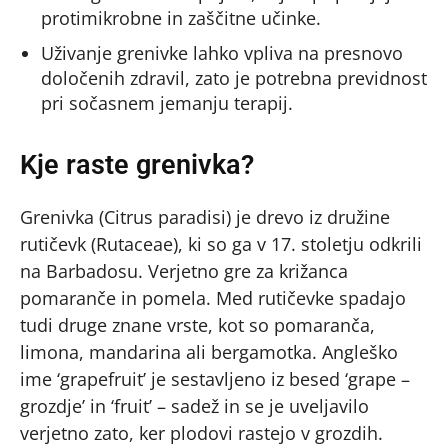
protimikrobne in zaščitne učinke.
Uživanje grenivke lahko vpliva na presnovo
določenih zdravil, zato je potrebna previdnost
pri sočasnem jemanju terapij.
Kje raste grenivka?
Grenivka (Citrus paradisi) je drevo iz družine
rutičevk (Rutaceae), ki so ga v 17. stoletju odkrili
na Barbadosu. Verjetno gre za križanca
pomaranče in pomela. Med rutičevke spadajo
tudi druge znane vrste, kot so pomaranča,
limona, mandarina ali bergamotka. Angleško
ime ‘grapefruit’ je sestavljeno iz besed ‘grape –
grozdje’ in ‘fruit’ – sadež in se je uveljavilo
verjetno zato, ker plodovi rastejo v grozdih.