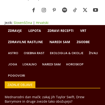
Jezik:
Slovenščina
|
Hrvatski
ZDRAVJE
LEPOTA
ZDRAVI RECEPTI
VRT
ZDRAVILNE RASTLINE
NAREDI SAM
ZGODBE
ASTRO
OSEBNA RAST
EKOLOGIJA & OKOLJE
ŽIVALI
JOGA
LOKALNO
NAREDI SAM
HOROSKOP
POGOVORI
ZADNJE OBJAVE
Mednarodni dan mačk: zakaj jih Taylor Swift, Drew
Barrymore in druge zvezde tako obožujejo?