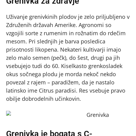
Grenivka za zdravje
Uživanje grenivkinih plodov je zelo priljubljeno v
Združenih državah Amerike. Agronomi so
vzgojili sorte z rumenim in rožnatim do rdečim
mesom. Pri slednjih je barva posledica
prisotnosti likopena. Nekateri kultivarji imajo
zelo malo semen (pečk), do šest, drugi pa jih
vsebujejo tudi do 60. Kiselkasto grenkosladek
okus sočnega plodu je morda nekoč nekdo
povezal z rajem – paradižem, da je nastalo
latinsko ime Citrus paradisi. Res vsebuje pravo
obilje dobrodelnih učinkovin.
Grenivka je bogata s C-