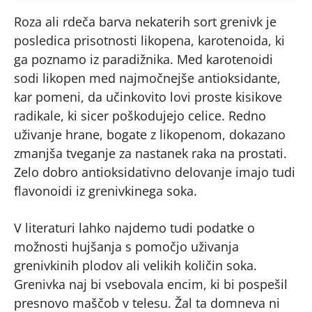
Roza ali rdeča barva nekaterih sort grenivk je
posledica prisotnosti likopena, karotenoida, ki
ga poznamo iz paradižnika. Med karotenoidi
sodi likopen med najmočnejše antioksidante,
kar pomeni, da učinkovito lovi proste kisikove
radikale, ki sicer poškodujejo celice. Redno
uživanje hrane, bogate z likopenom, dokazano
zmanjša tveganje za nastanek raka na prostati.
Zelo dobro antioksidativno delovanje imajo tudi
flavonoidi iz grenivkinega soka.
V literaturi lahko najdemo tudi podatke o
možnosti hujšanja s pomočjo uživanja
grenivkinih plodov ali velikih količin soka.
Grenivka naj bi vsebovala encim, ki bi pospešil
presnovo maščob v telesu. Žal ta domneva ni