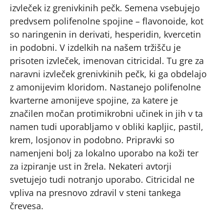
izvleček iz grenivkinih pečk. Semena vsebujejo
predvsem polifenolne spojine – flavonoide, kot
so naringenin in derivati, hesperidin, kvercetin
in podobni. V izdelkih na našem tržišču je
prisoten izvleček, imenovan citricidal. Tu gre za
naravni izvleček grenivkinih pečk, ki ga obdelajo
z amonijevim kloridom. Nastanejo polifenolne
kvarterne amonijeve spojine, za katere je
značilen močan protimikrobni učinek in jih v ta
namen tudi uporabljamo v obliki kapljic, pastil,
krem, losjonov in podobno. Pripravki so
namenjeni bolj za lokalno uporabo na koži ter
za izpiranje ust in žrela. Nekateri avtorji
svetujejo tudi notranjo uporabo. Citricidal ne
vpliva na presnovo zdravil v steni tankega
črevesa.