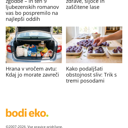
zgodbe – in teh 9
zdrave, sijoče in
ljubezenskih romanov
zaščitene lase
vas bo pospremilo na
najlepši oddih
Hrana v vročem avtu:
Kako podaljšati
Kdaj jo morate zavreči
obstojnost sliv: Trik s
tremi posodami
©2007-2026. Vse pravice pridržane.