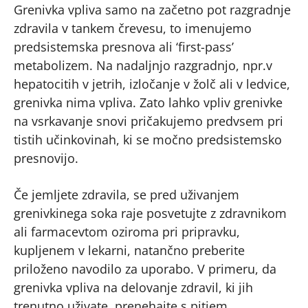
Grenivka vpliva samo na začetno pot razgradnje
zdravila v tankem črevesu, to imenujemo
predsistemska presnova ali ‘first-pass’
metabolizem. Na nadaljnjo razgradnjo, npr.v
hepatocitih v jetrih, izločanje v žolč ali v ledvice,
grenivka nima vpliva. Zato lahko vpliv grenivke
na vsrkavanje snovi pričakujemo predvsem pri
tistih učinkovinah, ki se močno predsistemsko
presnovijo.
Če jemljete zdravila, se pred uživanjem
grenivkinega soka raje posvetujte z zdravnikom
ali farmacevtom oziroma pri pripravku,
kupljenem v lekarni, natančno preberite
priloženo navodilo za uporabo. V primeru, da
grenivka vpliva na delovanje zdravil, ki jih
trenutno uživate, prenehajte s pitjem