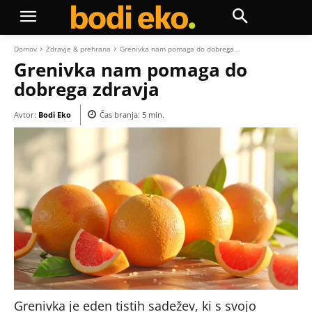
Domov
Zdravje & prehrana
Grenivka nam pomaga do dobrega...
Grenivka nam pomaga do
dobrega zdravja
Avtor:
Bodi Eko
Čas branja:
5
min.
Grenivka je eden tistih sadežev, ki s svojo