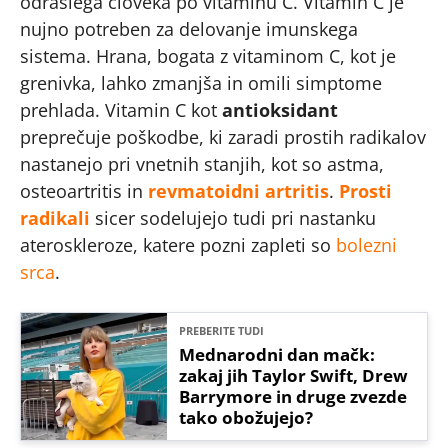
odraslega človeka po vitaminu C. Vitamin C je
nujno potreben za delovanje imunskega
sistema. Hrana, bogata z vitaminom C, kot je
grenivka, lahko zmanjša in omili simptome
prehlada. Vitamin C kot
antioksidant
preprečuje poškodbe, ki zaradi prostih radikalov
nastanejo pri vnetnih stanjih, kot so astma,
osteoartritis in
revmatoidni artritis
.
Prosti
radikali
sicer sodelujejo tudi pri nastanku
ateroskleroze, katere pozni zapleti so
bolezni
srca
.
PREBERITE TUDI
Mednarodni dan mačk:
zakaj jih Taylor Swift, Drew
Barrymore in druge zvezde
tako obožujejo?