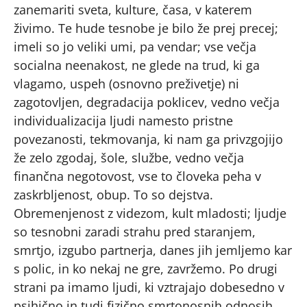
zanemariti sveta, kulture, časa, v katerem
živimo. Te hude tesnobe je bilo že prej precej;
imeli so jo veliki umi, pa vendar; vse večja
socialna neenakost, ne glede na trud, ki ga
vlagamo, uspeh (osnovno preživetje) ni
zagotovljen, degradacija poklicev, vedno večja
individualizacija ljudi namesto pristne
povezanosti, tekmovanja, ki nam ga privzgojijo
že zelo zgodaj, šole, službe, vedno večja
finančna negotovost, vse to človeka peha v
zaskrbljenost, obup. To so dejstva.
Obremenjenost z videzom, kult mladosti; ljudje
so tesnobni zaradi strahu pred staranjem,
smrtjo, izgubo partnerja, danes jih jemljemo kar
s polic, in ko nekaj ne gre, zavržemo. Po drugi
strani pa imamo ljudi, ki vztrajajo dobesedno v
psihično in tudi fizično smrtonosnih odnosih.