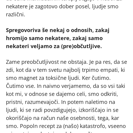
nekatere je zagotovo dober posel, ljudje smo
različni.
Spregovoriva še nekaj o odnosih, zakaj
hromijo samo nekatere, zakaj samo
nekateri veljamo za (pre)občutljive.
Zame preobčutljivost ne obstaja. Je pa res, da se
zdi, kot da v tem svetu najbolj trpimo empati, ki
smo magnet za toksične ljudi. Ker čutimo.
Čutimo vse. In naivno verjamemo, da so vsi taki
kot mi, v odnose se dajemo celi, smo odkriti,
pristni, razumevajoči. In potem naletimo na
ljudi, ki se radi povzdigujejo, izkoriščajo in se
okoriščajo na račun naše osebnosti, tega, kar
smo. Popoln recept za (našo) katastrofo, vseeno