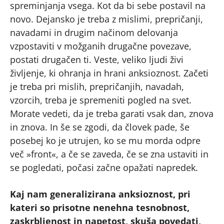
spreminjanja vsega. Kot da bi sebe postavil na
novo. Dejansko je treba z mislimi, prepričanji,
navadami in drugim načinom delovanja
vzpostaviti v možganih drugačne povezave,
postati drugačen ti. Veste, veliko ljudi živi
življenje, ki ohranja in hrani anksioznost. Začeti
je treba pri mislih, prepričanjih, navadah,
vzorcih, treba je spremeniti pogled na svet.
Morate vedeti, da je treba garati vsak dan, znova
in znova. In še se zgodi, da človek pade, še
posebej ko je utrujen, ko se mu morda odpre
več »front«, a če se zaveda, če se zna ustaviti in
se pogledati, počasi začne opažati napredek.
Kaj nam generalizirana anksioznost, pri
kateri so prisotne nenehna tesnobnost,
zaskrbljenost in napetost, skuša povedati,