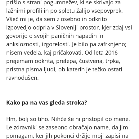
prišlo s strani pogumnežev, ki se skrivajo za
lažnimi profili in po spletu žalijo vsepovprek.
Všeč mi je, da sem z osebno in odkrito
izpovedjo odprla v Sloveniji prostor, kjer zdaj vsi
govorijo o svojih paničnih napadih in
anksioznosti, izgorelosti. Je bilo pa zafrknjeno;
nisem vedela, kaj pričakovati. Od leta 2016
prejemam odkrita, prelepa, čustvena, trpka,
pristna pisma ljudi, ob katerih je težko ostati
ravnodušen.
Kako pa na vas gleda stroka?
Hm, bolj so tiho. Nihče še ni pristopil do mene.
Le zdravniki se zasebno obračajo name, da jim
pomagam, ker jih pokonci držijo moji zapisi na