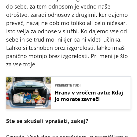
do sebe, za tem odnosom je vedno naše
otroštvo, zaradi odnosov z drugimi, ker dajemo
preveč, nazaj ne dobimo toliko ali celo ničesar.
Isto velja za odnose v službi. Ko dajemo vse od
sebe in se trudimo, nikjer pa ni videti učinka.
Lahko si tesnoben brez izgorelosti, lahko imaš
panično motnjo brez izgorelosti. Pri meni je šlo
za vse troje.
PREBERITE TUDI
Hrana v vročem avtu: Kdaj
jo morate zavreči
Ste se skušali vprašati, zakaj?