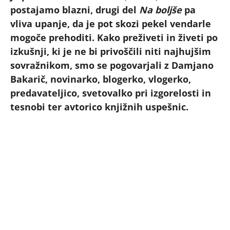
postajamo blazni, drugi del
Na boljše
pa
vliva upanje, da je pot skozi pekel vendarle
mogoče prehoditi. Kako preživeti in živeti po
izkušnji, ki je ne bi privoščili niti najhujšim
sovražnikom, smo se pogovarjali z Damjano
Bakarič, novinarko, blogerko, vlogerko,
predavateljico, svetovalko pri izgorelosti in
tesnobi ter avtorico knjižnih uspešnic.