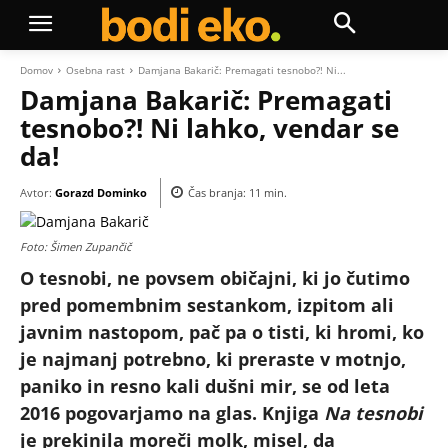
Domov
Osebna rast
Damjana Bakarič: Premagati tesnobo?! Ni...
Damjana Bakarič: Premagati
tesnobo?! Ni lahko, vendar se
da!
Avtor:
Gorazd Dominko
Čas branja:
11
min.
Foto: Šimen Zupančič
O tesnobi, ne povsem običajni, ki jo čutimo
pred pomembnim sestankom, izpitom ali
javnim nastopom, pač pa o tisti, ki hromi, ko
je najmanj potrebno, ki preraste v motnjo,
paniko in resno kali dušni mir, se od leta
2016 pogovarjamo na glas. Knjiga
Na tesnobi
je prekinila moreči molk, misel, da