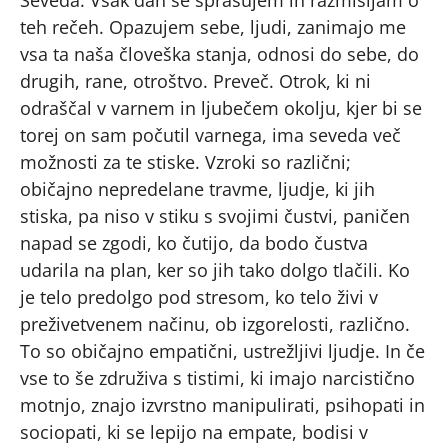
Seveda. Vsak dan se sprašujem in razmišljam o
teh rečeh. Opazujem sebe, ljudi, zanimajo me
vsa ta naša človeška stanja, odnosi do sebe, do
drugih, rane, otroštvo. Preveč. Otrok, ki ni
odraščal v varnem in ljubečem okolju, kjer bi se
torej on sam počutil varnega, ima seveda več
možnosti za te stiske. Vzroki so različni;
običajno nepredelane travme, ljudje, ki jih
stiska, pa niso v stiku s svojimi čustvi, paničen
napad se zgodi, ko čutijo, da bodo čustva
udarila na plan, ker so jih tako dolgo tlačili. Ko
je telo predolgo pod stresom, ko telo živi v
preživetvenem načinu, ob izgorelosti, različno.
To so običajno empatični, ustrežljivi ljudje. In če
vse to še združiva s tistimi, ki imajo narcistično
motnjo, znajo izvrstno manipulirati, psihopati in
sociopati, ki se lepijo na empate, bodisi v