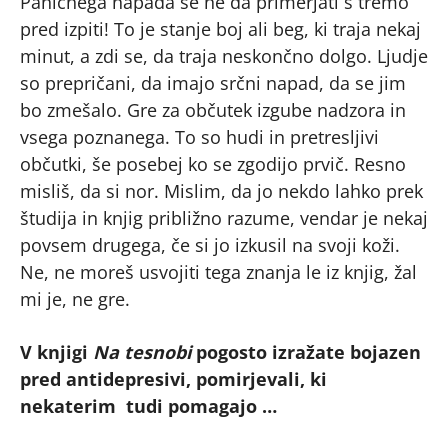
Paničnega napada se ne da primerjati s tremo
pred izpiti! To je stanje boj ali beg, ki traja nekaj
minut, a zdi se, da traja neskončno dolgo. Ljudje
so prepričani, da imajo srčni napad, da se jim
bo zmešalo. Gre za občutek izgube nadzora in
vsega poznanega. To so hudi in pretresljivi
občutki, še posebej ko se zgodijo prvič. Resno
misliš, da si nor. Mislim, da jo nekdo lahko prek
študija in knjig približno razume, vendar je nekaj
povsem drugega, če si jo izkusil na svoji koži.
Ne, ne moreš usvojiti tega znanja le iz knjig, žal
mi je, ne gre.
V knjigi
Na tesnobi
pogosto izražate bojazen
pred antidepresivi, pomirjevali, ki
nekaterim tudi pomagajo …