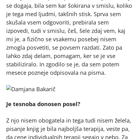
se dogaja, bila sem kar šokirana v smislu, koliko
je tega med ljudmi, takšnih stisk. Sprva sem
skušala vsem odgovoriti, prebirala sem
izpovedi, tudi v smislu, češ, šele zdaj vem, kaj
mi je, a fizično se vsakemu posebej nisem
zmogla posvetiti, se povsem razdati. Zato pa
lahko zdaj delam, pomagam, ker se je vse
stabiliziralo. In zgodilo se je, da sem potem
mesece pozneje odpisovala na pisma.
Je tesnoba donosen posel?
Z njo nisem obogatela in tega tudi nisem želela,
pisanje knjig je bila najboljša terapija, veste pa,
da cene individualnih terapij segajo v nebo. Za