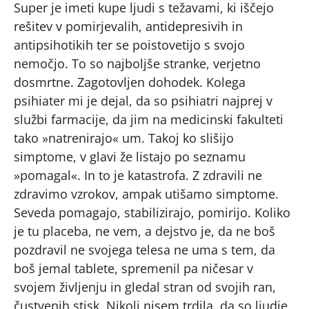
Super je imeti kupe ljudi s težavami, ki iščejo
rešitev v pomirjevalih, antidepresivih in
antipsihotikih ter se poistovetijo s svojo
nemočjo. To so najboljše stranke, verjetno
dosmrtne. Zagotovljen dohodek. Kolega
psihiater mi je dejal, da so psihiatri najprej v
službi farmacije, da jim na medicinski fakulteti
tako »natrenirajo« um. Takoj ko slišijo
simptome, v glavi že listajo po seznamu
»pomagal«. In to je katastrofa. Z zdravili ne
zdravimo vzrokov, ampak utišamo simptome.
Seveda pomagajo, stabilizirajo, pomirijo. Koliko
je tu placeba, ne vem, a dejstvo je, da ne boš
pozdravil ne svojega telesa ne uma s tem, da
boš jemal tablete, spremenil pa ničesar v
svojem življenju in gledal stran od svojih ran,
čustvenih stisk. Nikoli nisem trdila, da so ljudje