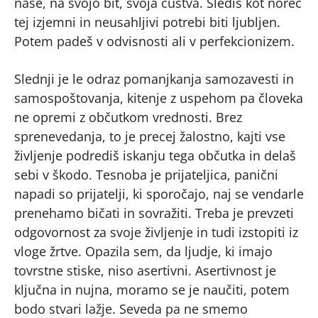
nase, na svojo bit, svoja čustva. Slediš kot norec
tej izjemni in neusahljivi potrebi biti ljubljen.
Potem padeš v odvisnosti ali v perfekcionizem.
Slednji je le odraz pomanjkanja samozavesti in
samospoštovanja, kitenje z uspehom pa človeka
ne opremi z občutkom vrednosti. Brez
sprenevedanja, to je precej žalostno, kajti vse
življenje podrediš iskanju tega občutka in delaš
sebi v škodo. Tesnoba je prijateljica, panični
napadi so prijatelji, ki sporočajo, naj se vendarle
prenehamo bičati in sovražiti. Treba je prevzeti
odgovornost za svoje življenje in tudi izstopiti iz
vloge žrtve. Opazila sem, da ljudje, ki imajo
tovrstne stiske, niso asertivni. Asertivnost je
ključna in nujna, moramo se je naučiti, potem
bodo stvari lažje. Seveda pa ne smemo