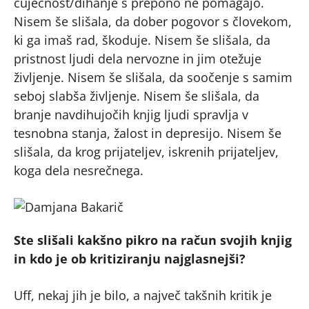
čuječnost/dihanje s prepono ne pomagajo.
Nisem še slišala, da dober pogovor s človekom,
ki ga imaš rad, škoduje. Nisem še slišala, da
pristnost ljudi dela nervozne in jim otežuje
življenje. Nisem še slišala, da soočenje s samim
seboj slabša življenje. Nisem še slišala, da
branje navdihujočih knjig ljudi spravlja v
tesnobna stanja, žalost in depresijo. Nisem še
slišala, da krog prijateljev, iskrenih prijateljev,
koga dela nesrečnega.
Ste slišali kakšno pikro na račun svojih knjig
in kdo je ob kritiziranju najglasnejši?
Uff, nekaj jih je bilo, a največ takšnih kritik je