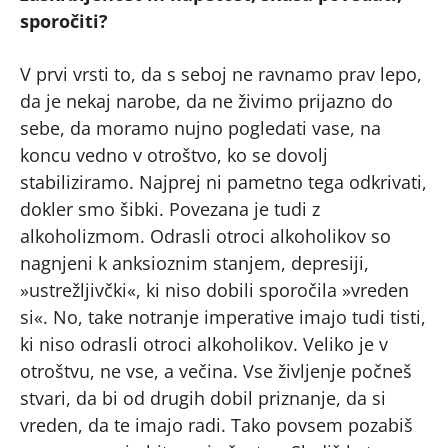
sporočiti?
V prvi vrsti to, da s seboj ne ravnamo prav lepo,
da je nekaj narobe, da ne živimo prijazno do
sebe, da moramo nujno pogledati vase, na
koncu vedno v otroštvo, ko se dovolj
stabiliziramo. Najprej ni pametno tega odkrivati,
dokler smo šibki. Povezana je tudi z
alkoholizmom. Odrasli otroci alkoholikov so
nagnjeni k anksioznim stanjem, depresiji,
»ustrežljivčki«, ki niso dobili sporočila »vreden
si«. No, take notranje imperative imajo tudi tisti,
ki niso odrasli otroci alkoholikov. Veliko je v
otroštvu, ne vse, a večina. Vse življenje počneš
stvari, da bi od drugih dobil priznanje, da si
vreden, da te imajo radi. Tako povsem pozabiš