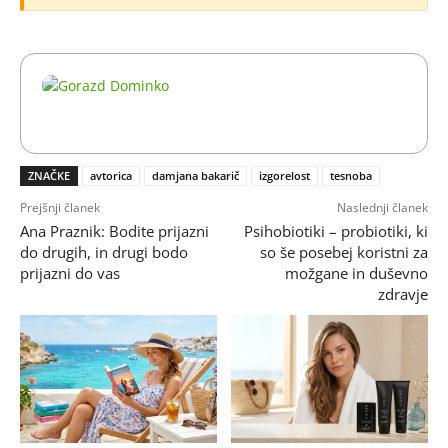
ZNAČKE
avtorica
damjana bakarič
izgorelost
tesnoba
Prejšnji članek
Naslednji članek
Ana Praznik: Bodite prijazni
Psihobiotiki – probiotiki, ki
do drugih, in drugi bodo
so še posebej koristni za
prijazni do vas
možgane in duševno
zdravje