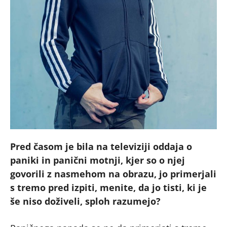
Pred časom je bila na televiziji oddaja o
paniki in panični motnji, kjer so o njej
govorili z nasmehom na obrazu, jo primerjali
s tremo pred izpiti, menite, da jo tisti, ki je
še niso doživeli, sploh razumejo?