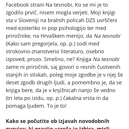
Facebook strani Na tesnobi. Ko se mi je to
zgodilo prvič, nisem mogla verjeti. Moji knjigi
sta v Sloveniji na bralnih policah DZS uvrščeni
med ezoteriko in pop psihologijo ter med
priročnike, na Hrvaškem menijo, da
Na tesnobi
(Kako sam pregorjela, op. p.) sodi med
strokovno-znanstveno literaturo, osebno
izpoved, prozo. Smešno, ne? Knjiga
Na tesnobi
zame ni priročnik, saj govori o resnih čustvenih
stanjih in stiskah, poleg moje zgodbe je v njej še
deset zgodb drugih ljudi, a pomembno je, da se
knjiga bere, da je v knjižnicah nanjo še vedno
(tri leta po izidu, op. p.) čakalna vrsta in da
pomaga ljudem. To je to!
Kako se počutite ob izjavah novodobnih
gurujev, ki pravijo »sreča je izbira, misli