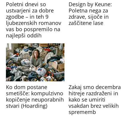
Poletni dnevi so
Design by Keune:
ustvarjeni za dobre
Poletna nega za
zgodbe – in teh 9
zdrave, sijoče in
ljubezenskih romanov
zaščitene lase
vas bo pospremilo na
najlepši oddih
Ko dom postane
Zakaj smo decembra
smetišče: kompulzivno
hitreje razdraženi in
kopičenje neuporabnih
kako se umiriti
stvari (Hoarding)
vsakdan brez velikih
sprememb