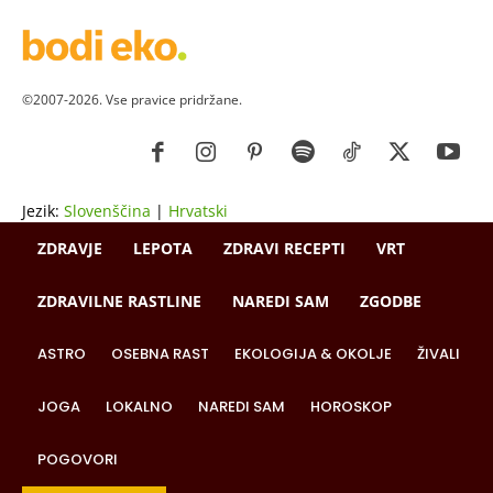
©2007-2026. Vse pravice pridržane.
Jezik:
Slovenščina
|
Hrvatski
ZDRAVJE
LEPOTA
ZDRAVI RECEPTI
VRT
ZDRAVILNE RASTLINE
NAREDI SAM
ZGODBE
ASTRO
OSEBNA RAST
EKOLOGIJA & OKOLJE
ŽIVALI
JOGA
LOKALNO
NAREDI SAM
HOROSKOP
POGOVORI