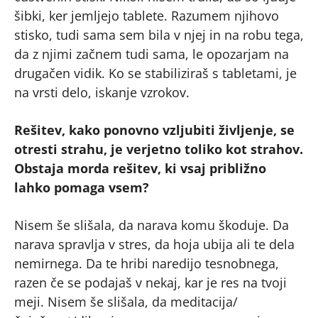
šibki, ker jemljejo tablete. Razumem njihovo
stisko, tudi sama sem bila v njej in na robu tega,
da z njimi začnem tudi sama, le opozarjam na
drugačen vidik. Ko se stabiliziraš s tabletami, je
na vrsti delo, iskanje vzrokov.
Rešitev, kako ponovno vzljubiti življenje, se
otresti strahu, je verjetno toliko kot strahov.
Obstaja morda rešitev, ki vsaj približno
lahko pomaga vsem?
Nisem še slišala, da narava komu škoduje. Da
narava spravlja v stres, da hoja ubija ali te dela
nemirnega. Da te hribi naredijo tesnobnega,
razen če se podajaš v nekaj, kar je res na tvoji
meji. Nisem še slišala, da meditacija/