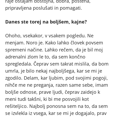
raje ostajam dostojna, dobra, poštena,
pripravljena poslušati in pomagati.
Danes ste torej na boljšem, kajne?
Ohoho, vsekakor, v vsakem pogledu. Ne
menjam. Noro je. Kako lahko človek povsem
spremeni načine. Lahko rečem, da je bil moj
adrenalni zlom le to, da sem končno
spregledala. Čeprav sem takrat mislila, da bom
umrla, je bilo nekaj najboljšega, kar se mi je
zgodilo. Delam, kar ljubim, pod svojimi pogoji,
nihče me ne preganja, razen same sebe, imam
boljše odnose, prave ljudi, čeprav zaidejo k
meni tudi takšni, ki bi me posvojili kot
rešiteljico. Najbolj ponosna sem na to, da sem
se izvlekla iz vsega, kar se mi je dogajalo, prav